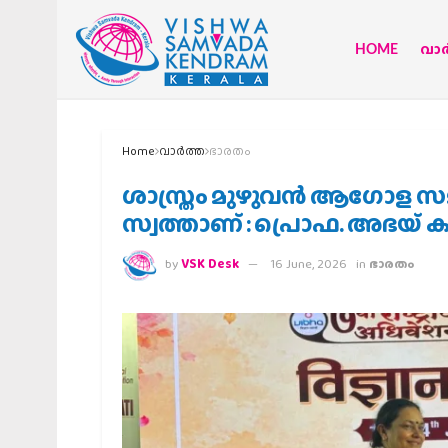
HOME
വാര്
Home
വാര്‍ത്ത
ഭാരതം
ശാസ്ത്രം മുഴുവൻ ആഗോള 
സ്വത്താണ് : പ്രൊഫ. അഭയ് കര
by
VSK Desk
16 June, 2026
in
ഭാരതം