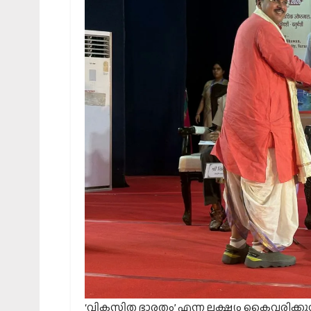
‘വികസിത ഭാരതം’ എന്ന ലക്ഷ്യം കൈവരിക്കുന്