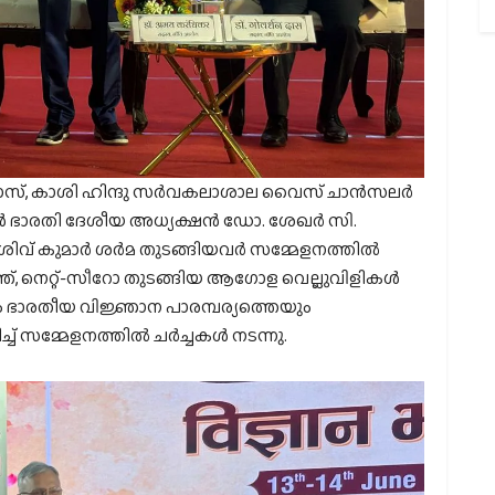
സ്, കാശി ഹിന്ദു സർവകലാശാല വൈസ് ചാൻസലർ
ൻ ഭാരതി ദേശീയ അധ്യക്ഷൻ ഡോ. ശേഖർ സി.
ശിവ് കുമാർ ശർമ തുടങ്ങിയവർ സമ്മേളനത്തിൽ
ത്ത്, നെറ്റ്-സീറോ തുടങ്ങിയ ആഗോള വെല്ലുവിളികൾ
ം ഭാരതീയ വിജ്ഞാന പാരമ്പര്യത്തെയും
്ച് സമ്മേളനത്തിൽ ചർച്ചകൾ നടന്നു.