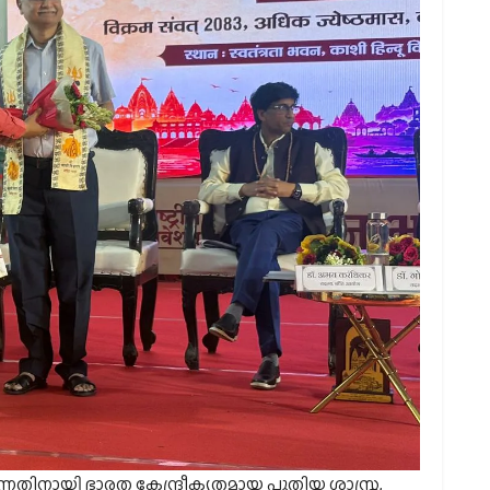
നതിനായി ഭാരത കേന്ദ്രീകൃതമായ പുതിയ ശാസ്ത്ര,