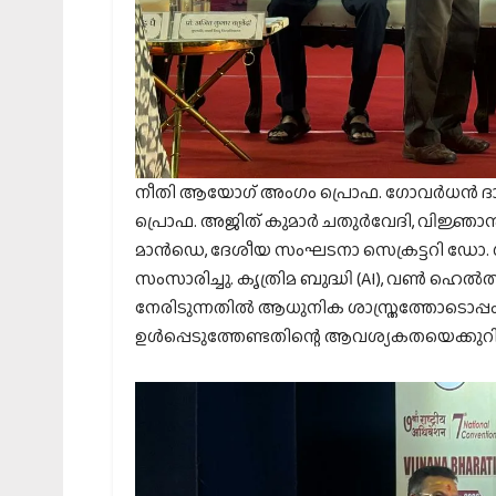
നീതി ആയോഗ് അംഗം പ്രൊഫ. ഗോവർധൻ ദാ
പ്രൊഫ. അജിത് കുമാർ ചതുർവേദി, വിജ്ഞാ
മാൻഡെ, ദേശീയ സംഘടനാ സെക്രട്ടറി ഡോ. 
സംസാരിച്ചു. കൃത്രിമ ബുദ്ധി (AI), വൺ ഹെൽ
നേരിടുന്നതിൽ ആധുനിക ശാസ്ത്രത്തോടൊപ്പ
ഉൾപ്പെടുത്തേണ്ടതിന്റെ ആവശ്യകതയെക്കുറിച