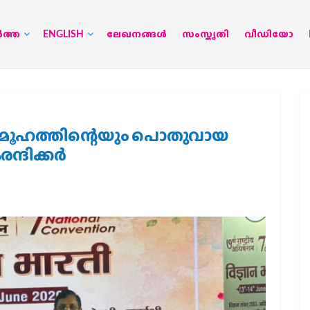
‍ത്ത
ENGLISH
ലേഖനങ്ങള്‍
സംസ്കൃതി
വീഡിയോ
സമൂഹത്തിന്റെയും പൊതുവായ
ന്ദിക്കർ