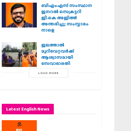
ബിഎംഎസ് സംസ്ഥാന
ജനറൽ സെക്രട്ടറി
ജി.കെ അജിത്ത്
അന്തരിച്ചു; സംസ്കാരം
നാളെ
ജലത്താല്‍
മുറിവേറ്റവര്‍ക്ക്
ആശ്വാസമായി
സേവാഭാരതി
LOAD MORE
Latest English News