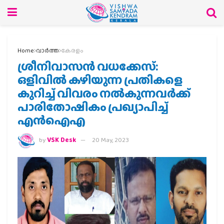
Home
വാര്‍ത്ത
കേരളം
ശ്രീനിവാസൻ വധക്കേസ്:
ഒളിവിൽ കഴിയുന്ന പ്രതികളെ
കുറിച്ച് വിവരം നൽകുന്നവർക്ക്
പാരിതോഷികം പ്രഖ്യാപിച്ച്
എൻഐഎ
by
VSK Desk
20 May, 2023