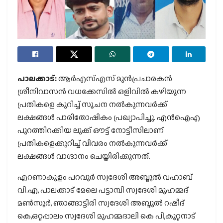
പാലക്കാട്:
ആർഎസ്എസ് മുൻപ്രചാരകൻ
ശ്രീനിവാസൻ വധക്കേസിൽ ഒളിവിൽ കഴിയുന്ന
പ്രതികളെ കുറിച്ച് സൂചന നൽകുന്നവർക്ക്
ലക്ഷങ്ങൾ പാരിതോഷികം പ്രഖ്യാപിച്ചു. എൻഐഎ
പുറത്തിറക്കിയ ലുക്ക് ഔട്ട് നോട്ടീസിലാണ്
പ്രതികളെക്കുറിച്ച് വിവരം നൽകുന്നവർക്ക്
ലക്ഷങ്ങൾ വാഗ്ദാനം ചെയ്തിരിക്കുന്നത്.
എറണാകുളം പറവൂർ സ്വദേശി അബ്ദുൽ വഹാബ്
വി.എ, പാലക്കാട് മേലെ പട്ടാമ്പി സ്വദേശി മുഹമ്മദ്
മൺസൂർ, ഞാങ്ങാട്ടിരി സ്വദേശി അബ്ദുൽ റഷീദ്
കെ,ഒറ്റപ്പാലം സ്വദേശി മുഹമ്മദാലി കെ പി,കൂറ്റനാട്