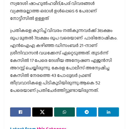
സ്വദേശി ഷാഹുൽഹമീദ്,പേര് വിവരങ്ങൾ
വ്യക്തമല്ലാത്ത ഒരാൾ ഉൾപ്പെടെ 6 പേരാണ്
നോട്ടീസിൽ ഉള്ളത്
പ്രതികളെ കുറിച്ച് വിവരം നൽകുന്നവർക്ക് 3ലക്ഷം
രൂപ മുതൽ 7ലക്ഷം രൂപ വരെയാണ് പാരിതോഷികം.
എൻഐഎ കഴിഞ്ഞ ഡിസംബർ 21-നാണ്
ശ്രീനിവാസൻ വധക്കേസ് ഏറ്റെടുത്തത്. തുടർന്ന്
കേസിൽ 17 പേരെ ദേശീയ അന്വേഷണ ഏജൻസി
അറസ്റ്റ് ചെയ്തിരുന്നു. കേരള പോലീസ് അന്വേഷിച്ച
കേസിൽ നേരത്തെ 43 പോപ്പുലർ ഫ്രണ്ട്
തീവ്രവാദികളെ പിടികൂടിയിരുന്നു.ആകെ 52
പേരെയാണ് പ്രതിചേർത്തിട്ടുണ്ടായിരുന്നത്.
Latest from
this Category