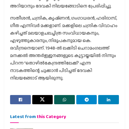
അറിയാനും ദേവകി നിലയങ്ങോടിനെ പ്രേരിപ്പിച്ചു.
സതീശൻ, ചന്ദ്രിക, കൃഷ്‌ണൻ, ഗംഗാധരൻ, ഹരിദാസ്‌,
ഗീത എന്നിവർ മക്കളാണ്. മക്കളിലെ ചന്ദ്രിക വിവാഹം
കഴിച്ചത് മലയാളചലച്ചിത്ര സംവിധായകനും,
എഴുത്തുകാരനും, നിരൂപകനുമായ കെ.
രവീന്ദ്രനെയാണ്. 1948-ൽ ലക്കിടി ചെറാമംഗലത്ത്
മനക്കൽ അന്തർജ്ജനങ്ങളൂടെ കൂട്ടായ്മയിൽ നിന്നും
പിറന്ന “തൊഴിൽകേന്ദ്രത്തിലേക്ക്” എന്ന
നാടകത്തിന്റെ ചുക്കാൻ പിടിച്ചത് ദേവകി
നിലയങ്ങോട് ആയിരുന്നു.
Latest from
this Category