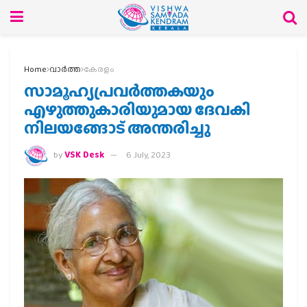
Home
വാര്‍ത്ത
കേരളം
സാമൂഹ്യപ്രവർത്തകയും
എഴുത്തുകാരിയുമായ ദേവകി
നിലയങ്ങോട് അന്തരിച്ചു
by
VSK Desk
6 July, 2023