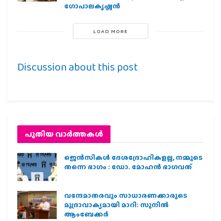
ഗോപാലകൃഷ്ണന്‍
LOAD MORE
Discussion about this post
പുതിയ വാര്‍ത്തകള്‍
ജെന്‍സികള്‍ ദേശദ്രോഹികളല്ല, നമ്മുടെ
തന്നെ ഭാഗം : ഡോ. മോഹന്‍ ഭാഗവത്
വന്ദേമാതരവും സാധാരണക്കാരുടെ
മുദ്രാവാക്യമായി മാറി: സുനിൽ
ആംബേക്കർ