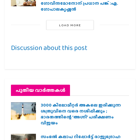
ഗോവിന്ദമോനോന് പ്രധാന പങ്ക് :എ.
ഗോപാലകൃഷ്ണന്‍
LOAD MORE
Discussion about this post
പുതിയ വാര്‍ത്തകള്‍
3000 കിലോമീറ്റർ അകലെ ഇരിക്കുന്ന
ശത്രുവിനെ വരെ നശിപ്പിക്കും ;
ഭാരതത്തിന്റെ ‘അഗ്നി’ പരീക്ഷണം
വിജയം
സംഭൽ കലാപ റിപ്പോർട്ട് രാജ്യദ്രോഹ