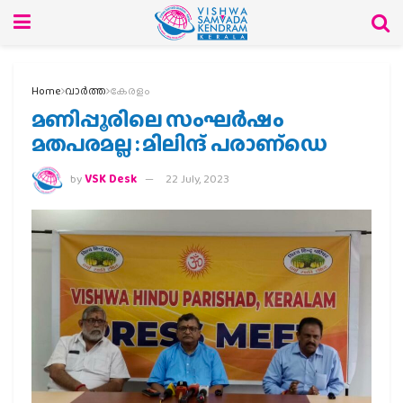
Home
വാര്‍ത്ത
കേരളം
മണിപ്പൂരിലെ സംഘര്‍ഷം
മതപരമല്ല : മിലിന്ദ് പരാണ്‌ഡെ
by
VSK Desk
22 July, 2023