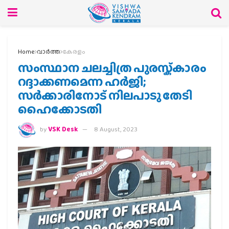
Home
വാര്‍ത്ത
കേരളം
സംസ്ഥാന ചലച്ചിത്ര പുരസ്ക്കാരം
റദ്ദാക്കണമെന്ന ഹർജി;
സർക്കാരിനോട് നിലപാടു തേടി
ഹൈക്കോടതി
by
VSK Desk
8 August, 2023