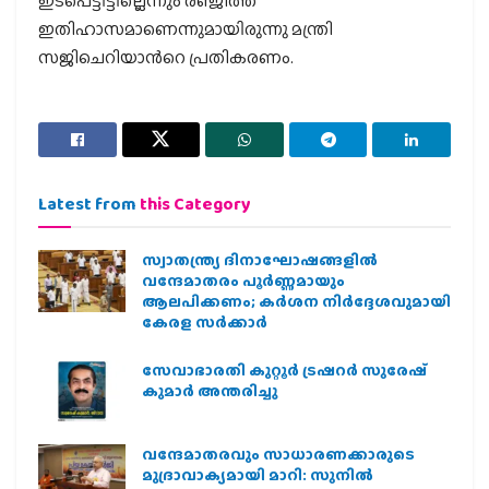
ഇടപെട്ടിട്ടില്ലെന്നും രഞ്ജിത്ത്
ഇതിഹാസമാണെന്നുമായിരുന്നു മന്ത്രി
സജിചെറിയാന്‍റെ പ്രതികരണം.
Latest from
this Category
സ്വാതന്ത്ര്യ ദിനാഘോഷങ്ങളിൽ
വന്ദേമാതരം പൂർണ്ണമായും
ആലപിക്കണം; കർശന നിർദ്ദേശവുമായി
കേരള സർക്കാർ
സേവാഭാരതി കുറ്റൂർ ട്രഷറർ സുരേഷ്
കുമാർ അന്തരിച്ചു
വന്ദേമാതരവും സാധാരണക്കാരുടെ
മുദ്രാവാക്യമായി മാറി: സുനിൽ