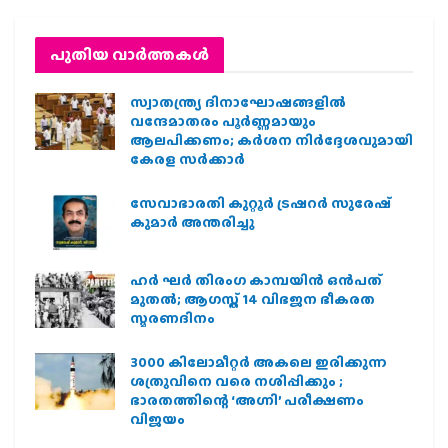
പുതിയ വാര്‍ത്തകള്‍
സ്വാതന്ത്ര്യ ദിനാഘോഷങ്ങളിൽ
വന്ദേമാതരം പൂർണ്ണമായും
ആലപിക്കണം; കർശന നിർദ്ദേശവുമായി
കേരള സർക്കാർ
സേവാഭാരതി കുറ്റൂർ ട്രഷറർ സുരേഷ്
കുമാർ അന്തരിച്ചു
ഹര്‍ ഘര്‍ തിരംഗ കാമ്പയിന്‍ ഒന്‍പത്
മുതല്‍; ആഗസ്ത് 14 വിഭജന ഭീകരത
സ്മരണദിനം
3000 കിലോമീറ്റർ അകലെ ഇരിക്കുന്ന
ശത്രുവിനെ വരെ നശിപ്പിക്കും ;
ഭാരതത്തിന്റെ ‘അഗ്നി’ പരീക്ഷണം
വിജയം