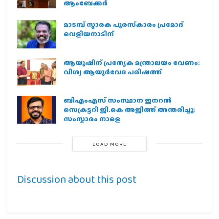
ആംബേക്കർ
മാടമ്പ് സ്മാരക പുരസ്‌കാരം പ്രമോദ്
വെളിയനാടിന്
ആയുഷിന് പ്രത്യേക മന്ത്രാലയം വേണം:
വിശ്വ ആയുര്‍വേദ പരിഷത്ത്
ബിഎംഎസ് സംസ്ഥാന ജനറൽ
സെക്രട്ടറി ജി.കെ അജിത്ത് അന്തരിച്ചു;
സംസ്കാരം നാളെ
LOAD MORE
Discussion about this post