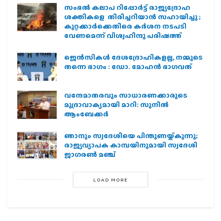
സംഭൽ കലാപ റിപ്പോർട്ട് രാജ്യദ്രോഹ
ശക്തികളെ തിരിച്ചറിയാൻ സഹായിച്ചു ;
കുറ്റക്കാർക്കെതിരെ കർശന നടപടി
വേണമെന്ന് വിശ്വഹിന്ദു പരിഷത്ത്
ജെന്‍സികള്‍ ദേശദ്രോഹികളല്ല, നമ്മുടെ
തന്നെ ഭാഗം : ഡോ. മോഹന്‍ ഭാഗവത്
വന്ദേമാതരവും സാധാരണക്കാരുടെ
മുദ്രാവാക്യമായി മാറി: സുനിൽ
ആംബേക്കർ
ഞാനും സ്വദേശിയെ പിന്തുണയ്ക്കുന്നു;
രാജ്യവ്യാപക കാമ്പയിനുമായി സ്വദേശി
ജാഗരണ്‍ മഞ്ച്
LOAD MORE