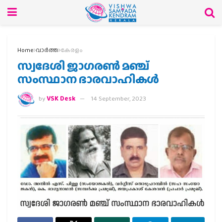
Home
വാര്‍ത്ത
കേരളം
സ്വദേശി ജാഗരൺ മഞ്ച്
സംസ്ഥാന ഭാരവാഹികൾ
by
VSK Desk
14 September, 2023