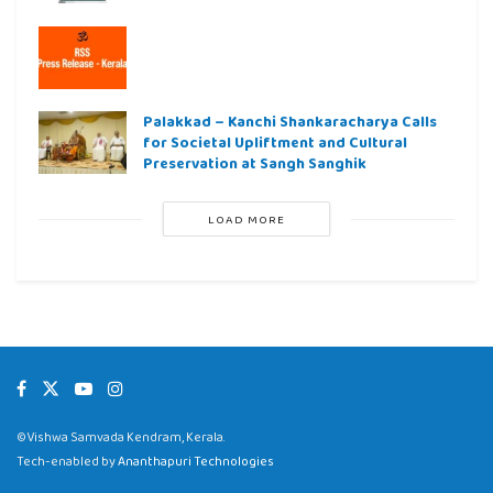
Palakkad – Kanchi Shankaracharya Calls
for Societal Upliftment and Cultural
Preservation at Sangh Sanghik
LOAD MORE
©Vishwa Samvada Kendram, Kerala.
Tech-enabled by
Ananthapuri Technologies