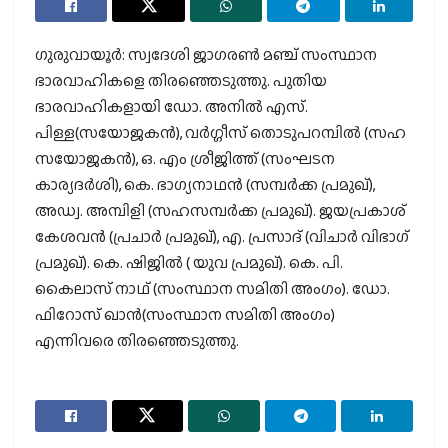
ഗുരുവായൂർ: സ്വദേശി ജാഗരൺ മഞ്ച് സംസ്ഥാന
ഭാരവാഹികളെ തിരഞ്ഞെടുത്തു. പുതിയ
ഭാരവാഹികളായി ഡോ. അനിൽ എസ്.
പിള്ള(സയോജകൻ), വർഗ്ഗീസ് തൊടുപറമ്പിൽ (സഹ
സയോജകൻ), ഒ. എം ശ്രീജിത്ത്‌ (സംഘടന
കാര്യദർശി), കെ. ഭാഗ്യനാഥൻ (സമ്പർക്ക പ്രമുഖ്),
അഡ്വ. അമ്പിളി (സഹസമ്പർക്ക പ്രമുഖ്). ജയപ്രകാശ്
കേശവൻ (പ്രചാർ പ്രമുഖ്), എ. പ്രസാദ് (വിചാർ വിഭാഗ്
പ്രമുഖ്). കെ. ഷിജിൽ ( യുവ പ്രമുഖ്). കെ. പി.
കൈലാസ് നാഥ് (സംസ്ഥാന സമിതി അംഗം). ഡോ.
ഫിറോസ് ഖാൻ(സംസ്ഥാന സമിതി അംഗം)
എന്നിവരെ തിരഞ്ഞെടുത്തു.