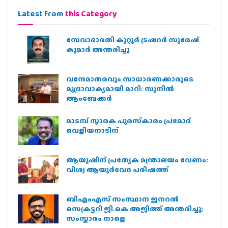
Latest from
this Category
സേവാഭാരതി കുറ്റൂർ ട്രഷറർ സുരേഷ്
കുമാർ അന്തരിച്ചു
വന്ദേമാതരവും സാധാരണക്കാരുടെ
മുദ്രാവാക്യമായി മാറി: സുനിൽ
ആംബേക്കർ
മാടമ്പ് സ്മാരക പുരസ്‌കാരം പ്രമോദ്
വെളിയനാടിന്
ആയുഷിന് പ്രത്യേക മന്ത്രാലയം വേണം:
വിശ്വ ആയുര്‍വേദ പരിഷത്ത്
ബിഎംഎസ് സംസ്ഥാന ജനറൽ
സെക്രട്ടറി ജി.കെ അജിത്ത് അന്തരിച്ചു;
സംസ്കാരം നാളെ