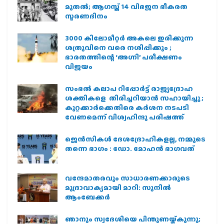
മുതല്‍; ആഗസ്ത് 14 വിഭജന ഭീകരത
സ്മരണദിനം
3000 കിലോമീറ്റർ അകലെ ഇരിക്കുന്ന
ശത്രുവിനെ വരെ നശിപ്പിക്കും ;
ഭാരതത്തിന്റെ ‘അഗ്നി’ പരീക്ഷണം
വിജയം
സംഭൽ കലാപ റിപ്പോർട്ട് രാജ്യദ്രോഹ
ശക്തികളെ തിരിച്ചറിയാൻ സഹായിച്ചു ;
കുറ്റക്കാർക്കെതിരെ കർശന നടപടി
വേണമെന്ന് വിശ്വഹിന്ദു പരിഷത്ത്
ജെന്‍സികള്‍ ദേശദ്രോഹികളല്ല, നമ്മുടെ
തന്നെ ഭാഗം : ഡോ. മോഹന്‍ ഭാഗവത്
വന്ദേമാതരവും സാധാരണക്കാരുടെ
മുദ്രാവാക്യമായി മാറി: സുനിൽ
ആംബേക്കർ
ഞാനും സ്വദേശിയെ പിന്തുണയ്ക്കുന്നു;