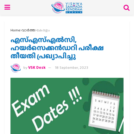
Home
വാര്‍ത്ത
കേരളം
എസ്എസ്എൽസി,
ഹയർസെക്കൻഡറി പരീക്ഷ
തീയതി പ്രഖ്യാപിച്ചു
by
VSK Desk
18 September, 2023