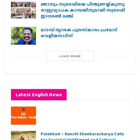
ഞാനും സ്വദേശിയെ പിന്തുണയ്ക്കുന്നു;
രാജ്യവ്യാപക കാമ്പയിനുമായി സ്വദേശി
ജാഗരണ്‍ മഞ്ച്
മാടമ്പ് സ്മാരക പുരസ്‌കാരം പ്രമോദ്
വെളിയനാടിന്
LOAD MORE
Latest English News
Palakkad – Kanchi Shankaracharya Calls
for Societal Upliftment and Cultural