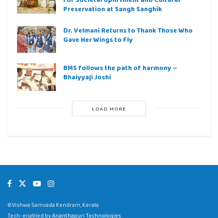
Preservation at Sangh Sanghik
Dr. Velmani Returns to Thank Those Who
Gave Her Wings to Fly
BMS follows the path of harmony –
Bhaiyyaji Joshi
LOAD MORE
©Vishwa Samvada Kendram, Kerala.
Tech-enabled by
Ananthapuri Technologies