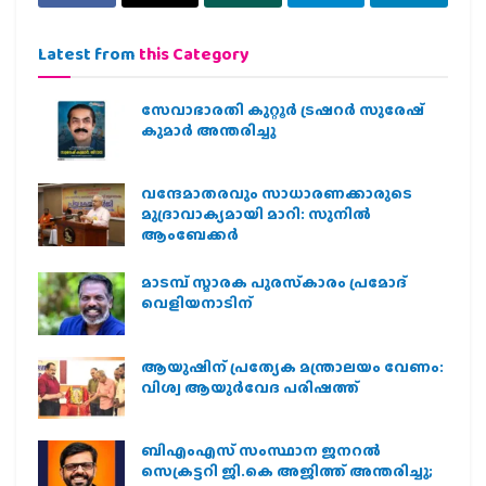
Latest from
this Category
സേവാഭാരതി കുറ്റൂർ ട്രഷറർ സുരേഷ്
കുമാർ അന്തരിച്ചു
വന്ദേമാതരവും സാധാരണക്കാരുടെ
മുദ്രാവാക്യമായി മാറി: സുനിൽ
ആംബേക്കർ
മാടമ്പ് സ്മാരക പുരസ്‌കാരം പ്രമോദ്
വെളിയനാടിന്
ആയുഷിന് പ്രത്യേക മന്ത്രാലയം വേണം:
വിശ്വ ആയുര്‍വേദ പരിഷത്ത്
ബിഎംഎസ് സംസ്ഥാന ജനറൽ
സെക്രട്ടറി ജി.കെ അജിത്ത് അന്തരിച്ചു;