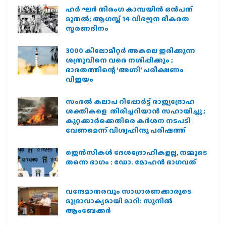
ഹര്‍ ഘര്‍ തിരംഗ കാമ്പയിന്‍ ഒന്‍പത്
മുതല്‍; ആഗസ്ത് 14 വിഭജന ഭീകരത
സ്മരണദിനം
3000 കിലോമീറ്റർ അകലെ ഇരിക്കുന്ന
ശത്രുവിനെ വരെ നശിപ്പിക്കും ;
ഭാരതത്തിന്റെ ‘അഗ്നി’ പരീക്ഷണം
വിജയം
സംഭൽ കലാപ റിപ്പോർട്ട് രാജ്യദ്രോഹ
ശക്തികളെ തിരിച്ചറിയാൻ സഹായിച്ചു ;
കുറ്റക്കാർക്കെതിരെ കർശന നടപടി
വേണമെന്ന് വിശ്വഹിന്ദു പരിഷത്ത്
ജെന്‍സികള്‍ ദേശദ്രോഹികളല്ല, നമ്മുടെ
തന്നെ ഭാഗം : ഡോ. മോഹന്‍ ഭാഗവത്
വന്ദേമാതരവും സാധാരണക്കാരുടെ
മുദ്രാവാക്യമായി മാറി: സുനിൽ
ആംബേക്കർ