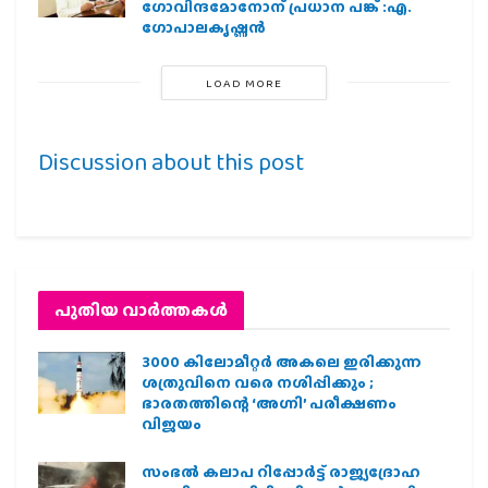
ഗോവിന്ദമോനോന് പ്രധാന പങ്ക് :എ.
ഗോപാലകൃഷ്ണന്‍
LOAD MORE
Discussion about this post
പുതിയ വാര്‍ത്തകള്‍
3000 കിലോമീറ്റർ അകലെ ഇരിക്കുന്ന
ശത്രുവിനെ വരെ നശിപ്പിക്കും ;
ഭാരതത്തിന്റെ ‘അഗ്നി’ പരീക്ഷണം
വിജയം
സംഭൽ കലാപ റിപ്പോർട്ട് രാജ്യദ്രോഹ