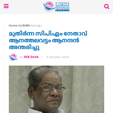
Home
വാര്‍ത്ത
കേരളം
മുതിര്‍ന്ന സിപിഎം നേതാവ്
ആനത്തലവട്ടം ആനന്ദന്‍
അന്തരിച്ചു
by
VSK Desk
5 October, 2023