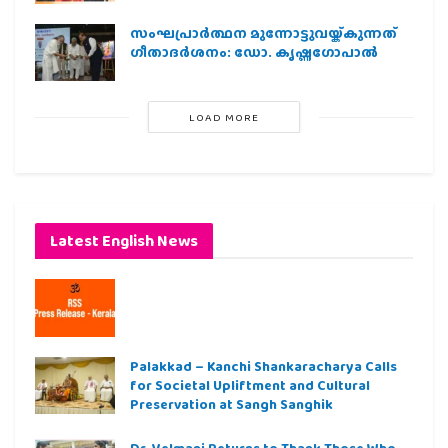
സംഘപ്രാര്‍ത്ഥന മുന്നോട്ടുവയ്ക്കുന്നത്
ഗീതാദര്‍ശനം: ഡോ. കൃഷ്ണഗോപാല്‍
LOAD MORE
Latest English News
Palakkad – Kanchi Shankaracharya Calls
for Societal Upliftment and Cultural
Preservation at Sangh Sanghik
Dr. Velmani Returns to Thank Those Who