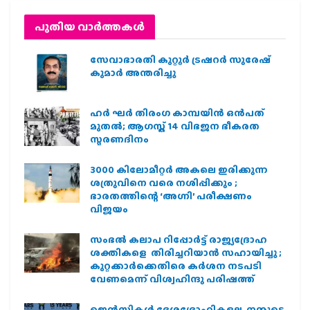
പുതിയ വാര്‍ത്തകള്‍
സേവാഭാരതി കുറ്റൂർ ട്രഷറർ സുരേഷ്
കുമാർ അന്തരിച്ചു
ഹര്‍ ഘര്‍ തിരംഗ കാമ്പയിന്‍ ഒന്‍പത്
മുതല്‍; ആഗസ്ത് 14 വിഭജന ഭീകരത
സ്മരണദിനം
3000 കിലോമീറ്റർ അകലെ ഇരിക്കുന്ന
ശത്രുവിനെ വരെ നശിപ്പിക്കും ;
ഭാരതത്തിന്റെ ‘അഗ്നി’ പരീക്ഷണം
വിജയം
സംഭൽ കലാപ റിപ്പോർട്ട് രാജ്യദ്രോഹ
ശക്തികളെ തിരിച്ചറിയാൻ സഹായിച്ചു ;
കുറ്റക്കാർക്കെതിരെ കർശന നടപടി
വേണമെന്ന് വിശ്വഹിന്ദു പരിഷത്ത്
ജെന്‍സികള്‍ ദേശദ്രോഹികളല്ല, നമ്മുടെ