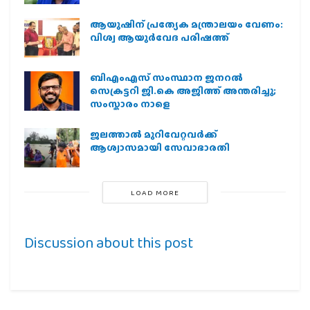
ആയുഷിന് പ്രത്യേക മന്ത്രാലയം വേണം:
വിശ്വ ആയുര്‍വേദ പരിഷത്ത്
ബിഎംഎസ് സംസ്ഥാന ജനറൽ
സെക്രട്ടറി ജി.കെ അജിത്ത് അന്തരിച്ചു;
സംസ്കാരം നാളെ
ജലത്താല്‍ മുറിവേറ്റവര്‍ക്ക്
ആശ്വാസമായി സേവാഭാരതി
LOAD MORE
Discussion about this post