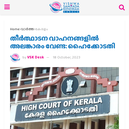
Home
വാര്‍ത്ത
കേരളം
തീര്‍ത്ഥാടന വാഹനങ്ങളില്‍
അലങ്കാരം വേണ്ട: ഹൈക്കോടതി
by
VSK Desk
18 October, 2023