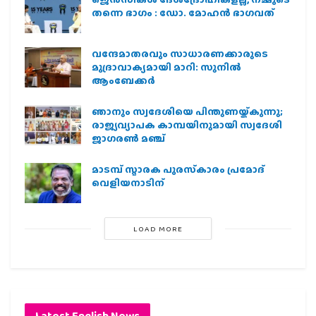
തന്നെ ഭാഗം : ഡോ. മോഹന്‍ ഭാഗവത്
വന്ദേമാതരവും സാധാരണക്കാരുടെ
മുദ്രാവാക്യമായി മാറി: സുനിൽ
ആംബേക്കർ
ഞാനും സ്വദേശിയെ പിന്തുണയ്ക്കുന്നു;
രാജ്യവ്യാപക കാമ്പയിനുമായി സ്വദേശി
ജാഗരണ്‍ മഞ്ച്
മാടമ്പ് സ്മാരക പുരസ്‌കാരം പ്രമോദ്
വെളിയനാടിന്
LOAD MORE
Latest English News