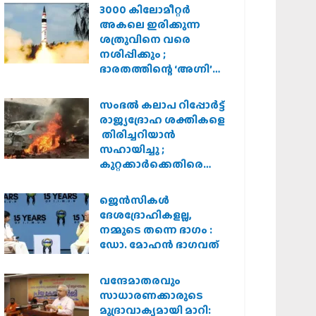
3000 കിലോമീറ്റർ
അകലെ ഇരിക്കുന്ന
ശത്രുവിനെ വരെ
നശിപ്പിക്കും ;
ഭാരതത്തിന്റെ ‘അഗ്നി’
പരീക്ഷണം വിജയം
സംഭൽ കലാപ റിപ്പോർട്ട്
രാജ്യദ്രോഹ ശക്തികളെ
തിരിച്ചറിയാൻ
സഹായിച്ചു ;
കുറ്റക്കാർക്കെതിരെ
കർശന നടപടി
വേണമെന്ന് വിശ്വഹിന്ദു
ജെന്‍സികള്‍
പരിഷത്ത്
ദേശദ്രോഹികളല്ല,
നമ്മുടെ തന്നെ ഭാഗം :
ഡോ. മോഹന്‍ ഭാഗവത്
വന്ദേമാതരവും
സാധാരണക്കാരുടെ
മുദ്രാവാക്യമായി മാറി: