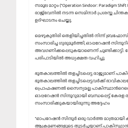
സമൂല മാറ്റം (“Operation Sindoor: Paradigm Sh
രാജ്ഭവനിൽ നടന്ന സെമിനാർ പ്രശസ്ത ചിന്ത
ഉദ്ഘാടനം ചെയ്തു.
മെഴുകുതിരി തെളിയിച്ചതിൽ നിന്ന് ബ്രഹ്മോസ
സംസാരിച്ച ഗുരുമൂർത്തി, ഓപ്പറേഷൻ സിന്ദ
അവഗണിക്കപ്പെടുകയാണെന്ന് ചൂണ്ടിക്കാട്ടി
പരിപാടിയിൽ അധ്യക്ഷത വഹിച്ചു.
ഭൂതകാലത്തിൽ തളച്ചിടപ്പെട്ട രാജ്യമാണ് പാ
ഭൂതകാലത്തിൽ തളച്ചിടപ്പെട്ടവർക്ക് ഭാവികാലത
പ്രൊഫഷണൽ സൈന്യമല്ല പാകിസ്ഥാന്‍റെതെ
ഓപ്പറേഷൻ സിന്ദൂറുമായി ബന്ധപ്പെട്ട് കേര
സംസാരിക്കുകയായിരുന്നു അദ്ദേഹം
“ഓപറേഷൻ സിന്ദൂർ ഒരു വാർത്ത മാത്രമായ
ആക്രമണങ്ങളുടെ തുടർച്ചയാണ്.പാകിസ്ഥാൻ ഉ