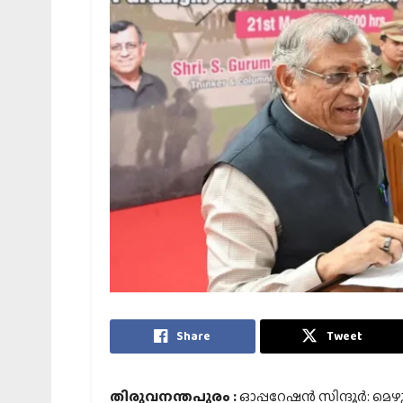
Share
Tweet
തിരുവനന്തപുരം :
ഓപ്പറേഷൻ സിന്ദൂർ: മെഴു