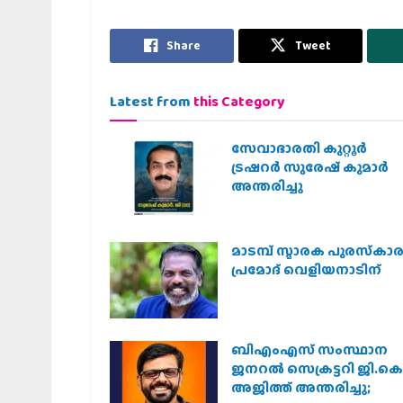
Share
Tweet
Latest from
this Category
സേവാഭാരതി കുറ്റൂർ
ട്രഷറർ സുരേഷ് കുമാർ
അന്തരിച്ചു
മാടമ്പ് സ്മാരക പുരസ്‌കാ
പ്രമോദ് വെളിയനാടിന്
ബിഎംഎസ് സംസ്ഥാന
ജനറൽ സെക്രട്ടറി ജി.കെ
അജിത്ത് അന്തരിച്ചു;