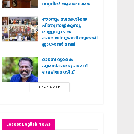
സുനിൽ ആംബേക്കർ
ഞാനും സ്വദേശിയെ
പിന്തുണയ്ക്കുന്നു;
രാജ്യവ്യാപക
കാമ്പയിനുമായി സ്വദേശി
ജാഗരണ്‍ മഞ്ച്
മാടമ്പ് സ്മാരക
പുരസ്‌കാരം പ്രമോദ്
വെളിയനാടിന്
LOAD MORE
Latest English News