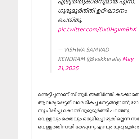
എഴുത്തുകാരനുമായ എസ്.
ഗുരുമൂർത്തി ഉദ്ഘാടനം
ചെയ്തു.
pic.twitter.com/Dx0HgvmBhX
— VISHWA SAMVAD
KENDRAM (@vskkerala)
May
21, 2025
ഞെട്ടിച്ചതാണ് സിന്ദൂർ. അതിർത്തി കടക്
ആവശ്യപ്പെട്ടത് വരെ മികച്ച നേട്ടങ്ങളാണ്”, 
സൂചിപ്പിച്ചു കൊണ്ട് ഗുരുമൂർത്തി പറഞ്ഞു.
വെള്ളവും രക്തവും ഒരുമിച്ചൊഴുകില്ലെന്ന്
വെള്ളത്തിനായി കേഴുന്നു എന്നും ഗുരു മൂർത്