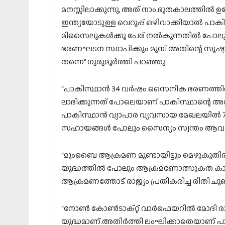
മനസ്സിലാക്കുന്നു, അത് നാം ഭൂതകാലത്തിൽ ഉ
ഇന്ത്യയോടുള്ള വെറുപ്പ് ഒഴിവാക്കിയാൽ പാ
മിസൈലുകൾക്കൂ പേര് നൽകുന്നതിൽ പോലും
ഭരണഘടന സ്ഥാപിക്കും മുമ്പ് അതിന്റെ സൃഷ്
തന്നെ” ഗുരുമൂർത്തി പറഞ്ഞു.
“പാകിസ്ഥാൻ 34 വർഷം സൈനിക ഭരണത്തിൽ ക
ലാഭിക്കുന്നത് പോലെയാണ് പാകിസ്ഥാന്റെ അ
പാകിസ്ഥാൻ വ്യാപാര വ്യവസായ മേഖലയിൽ 70
സഹായങ്ങൾ പോലും സൈന്യം സ്വന്തം ആവശ്യങ
“മുംബൈ ആക്രമണ മുണ്ടായിട്ടും മെഴുകുതിരി ക
യുദ്ധത്തിൽ പോലും ആക്രമണോത്സുകത കാട്
ആക്രമണത്തോട് രാജ്യം പ്രതികരിച്ച രീതി ചൂണ്ടിക
“നോൺ കോൺടാക്റ്റ് വാർഫെയറിൽ മോദി രാജ്
യുദ്ധമാണ്.അതിർത്തി ലംഘിക്കാതെയാണ് 