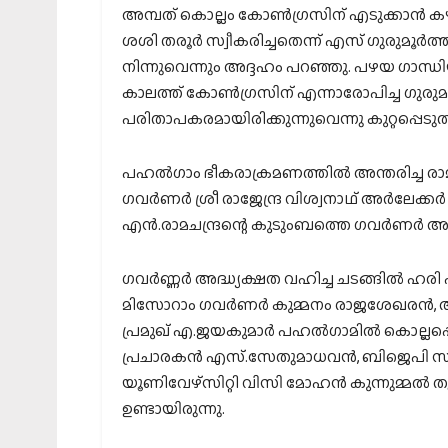
അമ്പത് കൊല്ലം കോൺഗ്രസിന് എടുക്കാൻ കഴ
ശശി തരൂർ സ്വീകരിച്ചതെന്ന് എസ് ഗുരുമൂർത
നിന്നുവെന്നും അദ്ദഹം പറഞ്ഞു. പഴയ ഗാന്ധ
കാലത്ത് കോൺഗ്രസിന് എന്നാരോപിച്ച ഗുര
പരിതാപകരമായിരിക്കുന്നുവെന്നു കുറ്റപ്പെടുത്
പഹൽഗാം ഭീകരാക്രമണത്തിൽ അന്തരിച്ച രാമചന
ഗവർണർ ശ്രീ രാജേന്ദ്ര വിശ്വനാഥ് അർലേക്ക
എൻ.രാമചന്ദ്രന്റെ കുടുംബത്തെ ഗവർണർ അ
ഗവർണ്ണർ അദ്ധ്യക്ഷത വഹിച്ച ചടങ്ങിൽ ഹരി
മിസോറാം ഗവർണർ കുമ്മനം രാജശേഖരൻ, 
പ്രമുഖ് എ.ജയകുമാർ പഹൽഗാമിൽ കൊല്ലപ്പെട
പ്രചാരകൻ എസ്.സേതുമാധവൻ, ബിജെപി സംസ
യൂണിവേഴ്സിറ്റി വിസി മോഹൻ കുന്നുമ്മൽ ത
ഉണ്ടായിരുന്നു.