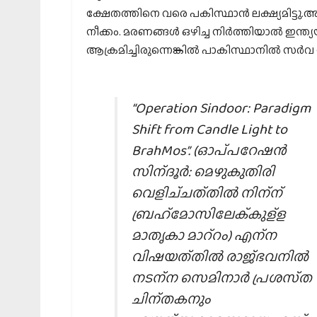
ക്ഷേതത്തിനെ വരെ പകിസ്ഥാൻ ലക്ഷ്യമിട്ടു.അത്
നീക്കം. മരണങ്ങൾ ഒഴിച്ച നിർത്തിയാൽ ഇന്ത്യയ്‌ക
ആക്രമിച്ചിരുന്നെങ്കിൽ പാകിസ്ഥാനിൽ സർവ 
“Operation Sindoor: Paradigm
Shift from Candle Light to
BrahMos”. (ഓപ്പറേഷൻ
സിന്ദൂർ: മെഴുകുതിരി
വെളിച്ചത്തിൽ നിന്ന്
ബ്രഹ്മോസിലേക്കുള്ള
മാതൃകാ മാറ്റം) എന്ന
വിഷയത്തിൽ രാജ്ഭവനിൽ
നടന്ന സെമിനാർ പ്രശസ്ത
ചിന്തകനും