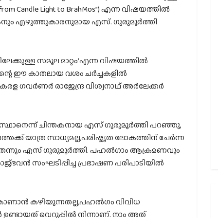
ift from Candle Light to BrahMos”) എന്ന വിഷയത്തിൽ
കനും എഴുത്തുകാരനുമായ എസ്. ഗുരുമൂർത്തി
ിലേക്കുള്ള സമൂല മാറ്റം’എന്ന വിഷയത്തിൽ
ൂറിന്റെ ഈ കാതലായ വശം ചർച്ചകളിൽ
. കേരള ഗവർണർ രാജേന്ദ്ര വിശ്വനാഥ് അർലേക്കർ
കിസ്ഥാനെന്ന് ചിന്തകനായ എസ് ഗുരുമൂർത്തി പറഞ്ഞു,
്തേക്ക് യാത്ര സാധ്യമല്ല,പരിഷ്കൃത ലോകത്തിന് ചേർന്ന
ന്നും എസ് ഗുരുമൂർത്തി. പഹൽഗാം ആക്രമണവും
ള രാജ്ഭവൻ സംഘടിപ്പിച്ച പ്രഭാഷണ പരിപാടിയിൽ
ി കാണാൻ കഴിയുന്നതല്ല,പഹൽഗം വിവിധ
ണ്ടായത് വെറുപ്പിൽ നിന്നാണ്. നാം അത്