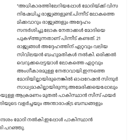
“അധികാരത്തിലേറിയപ്പോൾ മോദിയ്‌ക്ക് വിസ
നിഷേധിച്ച രാജ്യങ്ങളുണ്ട്.പിന്നീട് ലോകത്തെ
മിക്കവാറും രാജ്യങ്ങളും അദ്ദേഹം
സന്ദർശിച്ചു.ലോക നേതാക്കൾ മോദിയെ
പുകഴ്‌ത്തുന്നതാണ് പിന്നീട് കണ്ടത്. 21
രാജ്യങ്ങൾ അദ്ദേഹത്തിന് ഏറ്റവും വലിയ
സിവിലയൻ ബഹുമതികൾ നൽകി. ഒരിക്കൽ
വെറുക്കപ്പെട്ടയാൾ ലോകത്തെ ഏറ്റവും
അംഗീകാരമുള്ള നേതാവായി.ഇന്നത്തെ
മോദിയില്ലായിരുനെങ്കിൽ ഓപ്പറേഷൻ സിന്ദൂർ
സാധ്യമാകില്ലായിരുന്നു.അമേരിക്കയെപ്പോലും
കാതെയുള്ള ആക്രമണം മുതൽ പാകിസ്ഥാൻ സീസ് ഫയർ
മോദിയുടെ വളർച്ചയും അന്താരാഷ്‌ട്ര ബന്ധങ്ങളും
 സന്ദേശം മോദി നൽകി.ഇപ്പോൾ പാകിസ്ഥാൻ
തി പറഞ്ഞു.