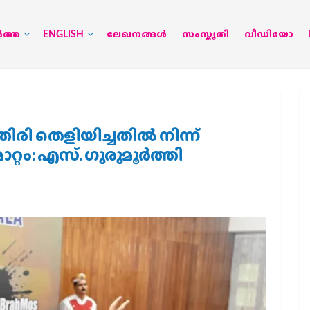
‍ത്ത
ENGLISH
ലേഖനങ്ങള്‍
സംസ്കൃതി
വീഡിയോ
ിരി തെളിയിച്ചതിൽ നിന്ന്
റ്റം: എസ്. ഗുരുമൂർത്തി