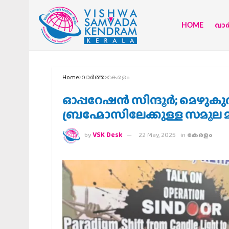
HOME
വാര്
Home
വാര്‍ത്ത
കേരളം
ഓപ്പറേഷൻ സിന്ദൂർ; മെഴുകുത
ബ്രഹ്മോസിലേക്കുള്ള സമൂല മാ
by
VSK Desk
22 May, 2025
in
കേരളം