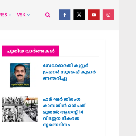
RSS
VSK
പുതിയ വാര്‍ത്തകള്‍
സേവാഭാരതി കുറ്റൂർ
ട്രഷറർ സുരേഷ് കുമാർ
അന്തരിച്ചു
ഹര്‍ ഘര്‍ തിരംഗ
കാമ്പയിന്‍ ഒന്‍പത്
മുതല്‍; ആഗസ്ത് 14
വിഭജന ഭീകരത
സ്മരണദിനം