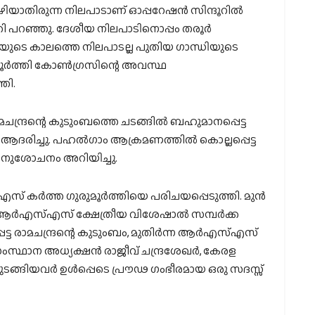
ിയാതിരുന്ന നിലപാടാണ് ഓപ്പറേഷൻ സിന്ദൂറിൽ
്തി പറഞ്ഞു. ദേശീയ നിലപാടിനൊപ്പം തരൂർ
ിയുടെ കാലത്തെ നിലപാടല്ല പുതിയ ഗാന്ധിയുടെ
ുമൂർത്തി കോൺഗ്രസിന്റെ അവസ്ഥ
തി.
്ദ്രന്റെ കുടുംബത്തെ ചടങ്ങിൽ ബഹുമാനപ്പെട്ട
ർ ആദരിച്ചു. പഹൽഗാം ആക്രമണത്തിൽ കൊല്ലപ്പെട്ട
നുശോചനം അറിയിച്ചു.
 എസ് കർത്ത ഗുരുമൂർത്തിയെ പരിചയപ്പെടുത്തി. മുൻ
ആർഎസ്എസ് ക്ഷേത്രീയ വിശേഷാൽ സമ്പർക്ക
്ട രാമചന്ദ്രന്റെ കുടുംബം, മുതിർന്ന ആർഎസ്എസ്
്ഥാന അധ്യക്ഷൻ രാജീവ് ചന്ദ്രശേഖർ, കേരള
ുടങ്ങിയവർ ഉൾപ്പെടെ പ്രൗഢ ഗംഭീരമായ ഒരു സദസ്സ്