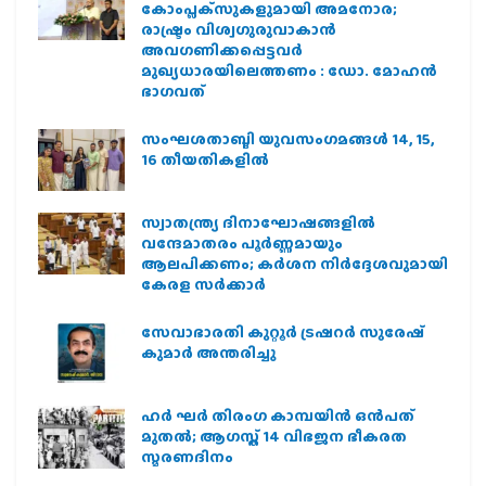
കോംപ്ലക്‌സുകളുമായി അമനോര;
രാഷ്ട്രം വിശ്വഗുരുവാകാന്‍
അവഗണിക്കപ്പെട്ടവര്‍
മുഖ്യധാരയിലെത്തണം : ഡോ. മോഹന്‍
ഭാഗവത്
സംഘശതാബ്ദി യുവസംഗമങ്ങള്‍ 14, 15,
16 തീയതികളില്‍
സ്വാതന്ത്ര്യ ദിനാഘോഷങ്ങളിൽ
വന്ദേമാതരം പൂർണ്ണമായും
ആലപിക്കണം; കർശന നിർദ്ദേശവുമായി
കേരള സർക്കാർ
സേവാഭാരതി കുറ്റൂർ ട്രഷറർ സുരേഷ്
കുമാർ അന്തരിച്ചു
ഹര്‍ ഘര്‍ തിരംഗ കാമ്പയിന്‍ ഒന്‍പത്
മുതല്‍; ആഗസ്ത് 14 വിഭജന ഭീകരത
സ്മരണദിനം