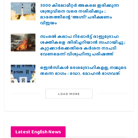
3000 കിലോമീറ്റർ അകലെ ഇരിക്കുന്ന
ശത്രുവിനെ വരെ നശിപ്പിക്കും ;
ഭാരതത്തിന്റെ ‘അഗ്നി’ പരീക്ഷണം
വിജയം
സംഭൽ കലാപ റിപ്പോർട്ട് രാജ്യദ്രോഹ
ശക്തികളെ തിരിച്ചറിയാൻ സഹായിച്ചു ;
കുറ്റക്കാർക്കെതിരെ കർശന നടപടി
വേണമെന്ന് വിശ്വഹിന്ദു പരിഷത്ത്
ജെന്‍സികള്‍ ദേശദ്രോഹികളല്ല, നമ്മുടെ
തന്നെ ഭാഗം : ഡോ. മോഹന്‍ ഭാഗവത്
LOAD MORE
Latest English News