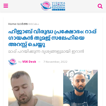
Home
വാര്‍ത്ത
ലോകം
ഹിജാബ് വിരുദ്ധ പ്രക്ഷോഭം: റാപ്പ്
ഗായകന്‍ തൂമജ് സലേഹിയെ
അറസ്റ്റ് ചെയ്തു
മാപ്പ് പറയിക്കുന്ന ദൃശ്യങ്ങളുമായി ഇറാന്‍
by
VSK Desk
7 November, 2022