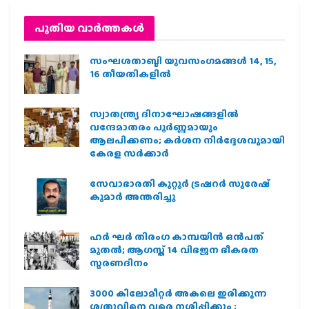
പുതിയ വാര്‍ത്തകള്‍
സംഘശതാബ്ദി യുവസംഗമങ്ങള്‍ 14, 15,
16 തീയതികളില്‍
സ്വാതന്ത്ര്യ ദിനാഘോഷങ്ങളിൽ
വന്ദേമാതരം പൂർണ്ണമായും
ആലപിക്കണം; കർശന നിർദ്ദേശവുമായി
കേരള സർക്കാർ
സേവാഭാരതി കുറ്റൂർ ട്രഷറർ സുരേഷ്
കുമാർ അന്തരിച്ചു
ഹര്‍ ഘര്‍ തിരംഗ കാമ്പയിന്‍ ഒന്‍പത്
മുതല്‍; ആഗസ്ത് 14 വിഭജന ഭീകരത
സ്മരണദിനം
3000 കിലോമീറ്റർ അകലെ ഇരിക്കുന്ന
ശത്രുവിനെ വരെ നശിപ്പിക്കും ;