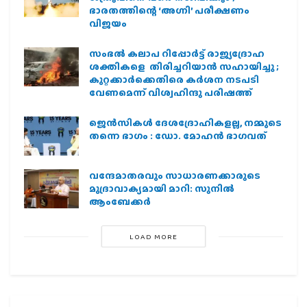
ഭാരതത്തിന്റെ ‘അഗ്നി’ പരീക്ഷണം
വിജയം
സംഭൽ കലാപ റിപ്പോർട്ട് രാജ്യദ്രോഹ
ശക്തികളെ തിരിച്ചറിയാൻ സഹായിച്ചു ;
കുറ്റക്കാർക്കെതിരെ കർശന നടപടി
വേണമെന്ന് വിശ്വഹിന്ദു പരിഷത്ത്
ജെന്‍സികള്‍ ദേശദ്രോഹികളല്ല, നമ്മുടെ
തന്നെ ഭാഗം : ഡോ. മോഹന്‍ ഭാഗവത്
വന്ദേമാതരവും സാധാരണക്കാരുടെ
മുദ്രാവാക്യമായി മാറി: സുനിൽ
ആംബേക്കർ
LOAD MORE