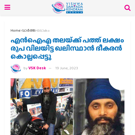
Home
വാര്‍ത്ത
ലോകം
എൻഐഎ തലയ്‌ക്ക് പത്ത് ലക്ഷം
രൂപ വിലയിട്ട ഖലിസ്ഥാന്‍ ഭീകരൻ
കൊല്ലപ്പെട്ടു
by
VSK Desk
19 June, 2023