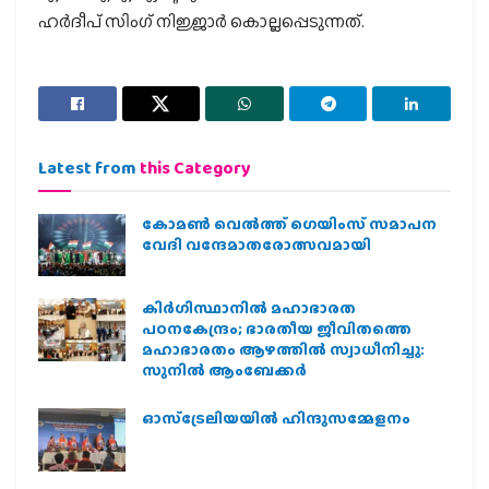
ഹർദീപ് സിംഗ് നിജ്ജാർ കൊല്ലപ്പെടുന്നത്.
Latest from
this Category
കോമൺ വെൽത്ത് ഗെയിംസ് സമാപന
വേദി വന്ദേമാതരോത്സവമായി
കിര്‍ഗിസ്ഥാനില്‍ മഹാഭാരത
പഠനകേന്ദ്രം; ഭാരതീയ ജീവിതത്തെ
മഹാഭാരതം ആഴത്തില്‍ സ്വാധീനിച്ചു:
സുനില്‍ ആംബേക്കര്‍
ഓസ്‌ട്രേലിയയില്‍ ഹിന്ദുസമ്മേളനം