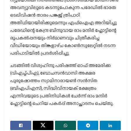
അവന്യൂവിലൂടെ കടന്നുപോകുന്ന പരേഡിൽ ഭാരത
ടെലിവിഷന്‍ താരം പങ്കജ് ത്രിപാഠി
അതിഥിയായിരിക്കുമെന്നും എഫ്ഐഎ അറിയിച്ചു.
പരേഡിന്റെ കേന്ദ്ര ബിന്ദുവായ രാം മന്ദിർ ഫ്ലോട്ടിന്റെ
രൂപകൽപ്പനയും നിർമാണവും ചിത്രീകരിച്ച
വീഡിയോയും തിങ്കളാഴ്‌ച കോൺസുലേറ്റിൽ നടന്ന
പരിപാടിയിൽ പ്രദർശിപ്പിച്ചു.
ചടങ്ങിൽ വിശ്വഹിന്ദു പരിഷത്ത് ഓഫ് അമേരിക്ക
(വിഎച്ച്പിഎ), ബോചസൻവാസി അക്ഷര
പുരുഷോത്തം സ്വാമിനാരായൺ സൻസ്‌ത
(ബിഎപിഎസ്), സിദ്ധിവിനായക് ക്ഷേത്രം
എന്നിവയുടെ പ്രതിനിധികൾ ചേർന്ന് രാം മന്ദിർ
ഫ്ലോട്ടിന്റെ ചെറിയ പകർപ്പ് അനാച്ഛാദനം ചെയ്‌തു.