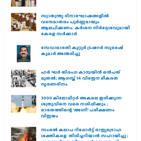
സ്വാതന്ത്ര്യ ദിനാഘോഷങ്ങളിൽ
വന്ദേമാതരം പൂർണ്ണമായും
ആലപിക്കണം; കർശന നിർദ്ദേശവുമായി
കേരള സർക്കാർ
സേവാഭാരതി കുറ്റൂർ ട്രഷറർ സുരേഷ്
കുമാർ അന്തരിച്ചു
ഹര്‍ ഘര്‍ തിരംഗ കാമ്പയിന്‍ ഒന്‍പത്
മുതല്‍; ആഗസ്ത് 14 വിഭജന ഭീകരത
സ്മരണദിനം
3000 കിലോമീറ്റർ അകലെ ഇരിക്കുന്ന
ശത്രുവിനെ വരെ നശിപ്പിക്കും ;
ഭാരതത്തിന്റെ ‘അഗ്നി’ പരീക്ഷണം
വിജയം
സംഭൽ കലാപ റിപ്പോർട്ട് രാജ്യദ്രോഹ
ശക്തികളെ തിരിച്ചറിയാൻ സഹായിച്ചു ;