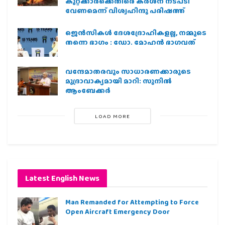
കുറ്റക്കാർക്കെതിരെ കർശന നടപടി
വേണമെന്ന് വിശ്വഹിന്ദു പരിഷത്ത്
ജെന്‍സികള്‍ ദേശദ്രോഹികളല്ല, നമ്മുടെ
തന്നെ ഭാഗം : ഡോ. മോഹന്‍ ഭാഗവത്
വന്ദേമാതരവും സാധാരണക്കാരുടെ
മുദ്രാവാക്യമായി മാറി: സുനിൽ
ആംബേക്കർ
LOAD MORE
Latest English News
Man Remanded for Attempting to Force
Open Aircraft Emergency Door