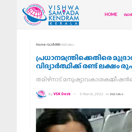
HOME
വാര്
Home
വാര്‍ത്ത
ലോകം
പ്രധാനമന്ത്രിക്കെതിരെ മുദ്ര
വിദ്യാര്‍ത്ഥിക്ക് രണ്ട് ലക്ഷം രൂ
തമിഴ്‌നാട് മനുഷ്യാവകാശകമ്മീഷന്‍
by
VSK Desk
5 March, 2022
in
ലോകം