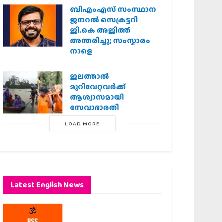
ബിഎംഎസ് സംസ്ഥാന
ജനറൽ സെക്രട്ടറി
ജി.കെ അജിത്ത്
അന്തരിച്ചു; സംസ്കാരം
നാളെ
ജലത്താല്‍
മുറിവേറ്റവര്‍ക്ക്
ആശ്വാസമായി
സേവാഭാരതി
LOAD MORE
Latest English News