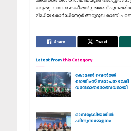
അധികാരികള്‍ സോഫിയയുടെ അറസ്റ്റില്‍ മാത
മനുഷ്യാവകാശ കമ്മീഷന്‍ ഉത്തരവ് പുനപ്പരി
മീഡിയ കോര്‍ഡിനേറ്റര്‍ അറുമുഖ കാണി പറഞ
Share
Tweet
Latest from
this Category
കോമൺ വെൽത്ത്
ഗെയിംസ് സമാപന വേദി
വന്ദേമാതരോത്സവമായി
ഓസ്‌ട്രേലിയയില്‍
ഹിന്ദുസമ്മേളനം