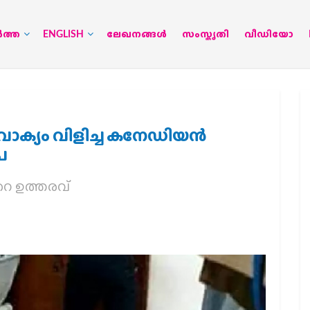
‍ത്ത
ENGLISH
ലേഖനങ്ങള്‍
സംസ്കൃതി
വീഡിയോ
ാവാക്യം വിളിച്ച കനേഡിയന്‍
പ
റെ ഉത്തരവ്