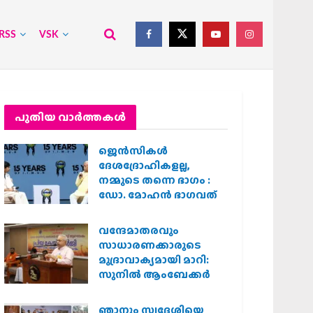
RSS
VSK
പുതിയ വാര്‍ത്തകള്‍
ജെന്‍സികള്‍
ദേശദ്രോഹികളല്ല,
നമ്മുടെ തന്നെ ഭാഗം :
ഡോ. മോഹന്‍ ഭാഗവത്
വന്ദേമാതരവും
സാധാരണക്കാരുടെ
മുദ്രാവാക്യമായി മാറി:
സുനിൽ ആംബേക്കർ
ഞാനും സ്വദേശിയെ