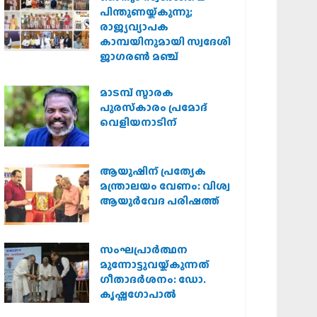
പിന്തുണയ്ക്കുന്നു;
രാജ്യവ്യാപക
കാമ്പയിനുമായി സ്വദേശി
ജാഗരണ്‍ മഞ്ച്
മാടമ്പ് സ്മാരക
പുരസ്‌കാരം പ്രമോദ്
വെളിയനാടിന്
ആയുഷിന് പ്രത്യേക
മന്ത്രാലയം വേണം: വിശ്വ
ആയുര്‍വേദ പരിഷത്ത്
സംഘപ്രാര്‍ത്ഥന
മുന്നോട്ടുവയ്ക്കുന്നത്
ഗീതാദര്‍ശനം: ഡോ.
കൃഷ്ണഗോപാല്‍