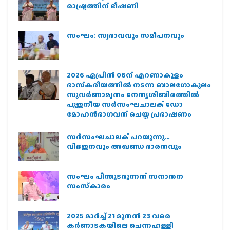
രാഷ്ട്രത്തിന് ഭീഷണി
സംഘം: സ്വഭാവവും സമീപനവും
2026 ഏപ്രില്‍ 06ന് എറണാകുളം
ഭാസ്‌കരീയത്തില്‍ നടന്ന ബാലഗോകുലം
സുവര്‍ണാമൃതം നേതൃശിബിരത്തില്‍
പൂജനീയ സര്‍സംഘചാലക് ഡോ
മോഹന്‍ഭാഗവത് ചെയ്ത പ്രഭാഷണം
സര്‍സംഘചാലക് പറയുന്നു…
വിഭജനവും അഖണ്ഡ ഭാരതവും
സംഘം പിന്തുടരുന്നത് സനാതന
സംസ്‌കാരം
2025 മാര്‍ച്ച് 21 മുതല്‍ 23 വരെ
കര്‍ണാടകയിലെ ചെന്നഹള്ളി