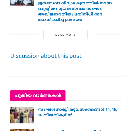
ജനസേവാ വിദ്യാകേന്ദ്രത്തില്‍ നടന്ന
രാഷ്ട്രീയ സ്വയംസേവക സംഘം
അഖിലഭാരതീയ പ്രതിനിധി സഭ
അംഗീകരിച്ച പ്രമേയം
LOAD MORE
Discussion about this post
പുതിയ വാര്‍ത്തകള്‍
സംഘശതാബ്ദി യുവസംഗമങ്ങള്‍ 14, 15,
16 തീയതികളില്‍