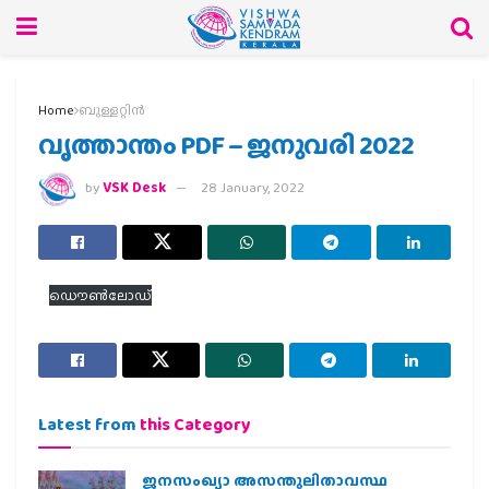
Home
ബുള്ളറ്റിൻ
വൃത്താന്തം PDF – ജനുവരി 2022
by
VSK Desk
28 January, 2022
ഡൌണ്‍ലോഡ്
Latest from
this Category
ജനസംഖ്യാ അസന്തുലിതാവസ്ഥ