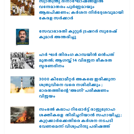
സ്വാതന്ത്ര്യ ദിനാഘോഷങ്ങളിൽ
വന്ദേമാതരം പൂർണ്ണമായും
ആലപിക്കണം; കർശന നിർദ്ദേശവുമായി
കേരള സർക്കാർ
സേവാഭാരതി കുറ്റൂർ ട്രഷറർ സുരേഷ്
കുമാർ അന്തരിച്ചു
ഹര്‍ ഘര്‍ തിരംഗ കാമ്പയിന്‍ ഒന്‍പത്
മുതല്‍; ആഗസ്ത് 14 വിഭജന ഭീകരത
സ്മരണദിനം
3000 കിലോമീറ്റർ അകലെ ഇരിക്കുന്ന
ശത്രുവിനെ വരെ നശിപ്പിക്കും ;
ഭാരതത്തിന്റെ ‘അഗ്നി’ പരീക്ഷണം
വിജയം
സംഭൽ കലാപ റിപ്പോർട്ട് രാജ്യദ്രോഹ
ശക്തികളെ തിരിച്ചറിയാൻ സഹായിച്ചു ;
കുറ്റക്കാർക്കെതിരെ കർശന നടപടി
വേണമെന്ന് വിശ്വഹിന്ദു പരിഷത്ത്