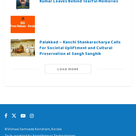
Kumar Leaves Behind Tearful Memories
Palakkad – Kanchi Shankaracharya Calls
for Societal Upliftment and Cultural
Preservation at Sangh Sanghik
LOAD MORE
©Vishwa Samvada Kendram, Kerala.
Tech-enabled by
Ananthapuri Technologies