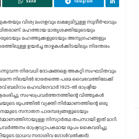
Send
Telegram
യും വിശ്വ മംഗളവും ലക്ഷ്യമിട്ടുള്ള സുദീർഘവും
പിതരാണ്. മഹത്തായ മാതൃശക്തിയുടെയും
്മാരുടെയും മഹത്തുക്കളുടെയും അനുഗ്രഹങ്ങളും
തരത്തിലുള്ള ഉയർച്ച താഴ്ചകൾക്കിടയിലും നിരന്തരം
ന്നുവന്ന നിരവധി ദോഷങ്ങളെ അകറ്റി സംഘടിതവും
ട്രമെന്ന നിലയിൽ ഭാരതത്തെ പരമ വൈഭവത്തിലേക്ക്
് ബലിറാം ഹെഡ്‌ഗേവാർ 1925-ൽ രാഷ്ട്രീയ
ഭിച്ചു. സംഘപ്രവർത്തനത്തിന്റെ വിത്തുകൾ
െ രൂപത്തിൽ വ്യക്തി നിർമ്മാണത്തിന്റെ ഒരു
. നമ്മുടെ സനാതന പാരമ്പര്യങ്ങളുടെയും
രനിർമ്മാണത്തിനായുള്ള നിസ്വാർത്ഥ തപസായി ഇത് മാറി.
വർത്തനം രാഷ്ട്രവ്യാപകമായ രൂപം കൈവരിച്ചു.
ജിയുടെ (മാധവ സദാശിവ ഗോൾവൽക്കർ)