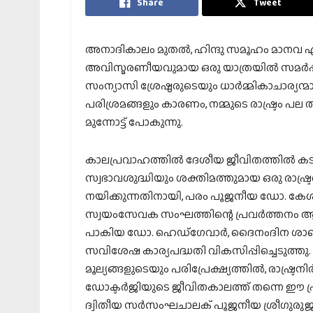
Share
Tweet
അനാദികാലം മുതൽ, ഹിന്ദു സമൂഹം മാനവ ഏകത
അവിസ്മരണീയവുമായ ഒരു യാത്രയിൽ സമർപ്
സംന്യാസി ശ്രേഷ്ഠരുടെയും ധാർമ്മികാചാര്യന
പരിശ്രമങ്ങളും കാരണം, നമ്മുടെ രാഷ്ട്രം പല 
മുന്നോട്ട് പോകുന്നു.
കാലപ്രവാഹത്തിൽ ദേശീയ ജീവിതത്തിൽ കട
സ്വഭാവശുദ്ധിയും ശക്തിമത്തുമായ ഒരു രാഷ്
നയിക്കുന്നതിനായി, പരം പൂജനീയ ഡോ. കേശവ
സ്വയംസേവക സംഘത്തിന്റെ പ്രവർത്തനം ആരം
പാകിയ ഡോ. ഹെഡ്‌ഗേവാർ, ദൈനംദിന ശാഖയുട
സവിശേഷ കാര്യപദ്ധതി വികസിപ്പിച്ചെടുത്തു
മൂല്യങ്ങളുടെയും പരിപ്രേക്ഷ്യത്തിൽ, രാഷ്ട്
ഡോക്ടർജിയുടെ ജീവിതകാലത്ത് തന്നെ ഈ പ്ര
ദ്വിതീയ സർസംഘചാലക് പൂജനീയ ശ്രീഗുരു