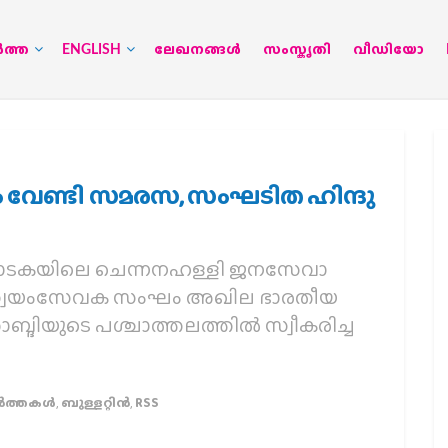
‍ത്ത
ENGLISH
ലേഖനങ്ങള്‍
സംസ്കൃതി
വീഡിയോ
കും വേണ്ടി സമരസ, സംഘടിത ഹിന്ദു
കർണാടകയിലെ ചെന്നനഹള്ളി ജനസേവാ
ട്രീയ സ്വയംസേവക സംഘം അഖില ഭാരതീയ
ദിയുടെ പശ്ചാത്തലത്തിൽ സ്വീകരിച്ച
‍ത്തകള്‍
,
ബുള്ളറ്റിൻ
,
RSS