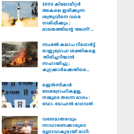
3000 കിലോമീറ്റർ
അകലെ ഇരിക്കുന്ന
ശത്രുവിനെ വരെ
നശിപ്പിക്കും ;
ഭാരതത്തിന്റെ ‘അഗ്നി’
പരീക്ഷണം വിജയം
സംഭൽ കലാപ റിപ്പോർട്ട്
രാജ്യദ്രോഹ ശക്തികളെ
തിരിച്ചറിയാൻ
സഹായിച്ചു ;
കുറ്റക്കാർക്കെതിരെ
കർശന നടപടി
വേണമെന്ന് വിശ്വഹിന്ദു
ജെന്‍സികള്‍
പരിഷത്ത്
ദേശദ്രോഹികളല്ല,
നമ്മുടെ തന്നെ ഭാഗം :
ഡോ. മോഹന്‍ ഭാഗവത്
വന്ദേമാതരവും
സാധാരണക്കാരുടെ
മുദ്രാവാക്യമായി മാറി: