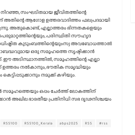
 നിറഞ്ഞ, സംഘടിതമായ ജീവിതത്തിന്റെ
ിന് അതിന്റെ ആഗോള ഉത്തരവാദിത്തം ഫലപ്രദമായി
ുന്നു. അതുകൊണ്ട്, എല്ലാത്തരം ഭിന്നതകളെയും
 പെരുമാറ്റത്തിന്റെയും, പരിസ്ഥിതി സൗഹൃദ
ാധിഷ്ഠിത കുടുംബത്തിന്റെയുംസ്വ അവബോധത്താൽ
ാബദ്ധവുമായ ഒരു സമൂഹത്തെ സൃഷ്ടിക്കാൻ
്. ഈ അടിസ്ഥാനത്തിൽ, സമൂഹത്തിന്റെ എല്ലാ
ക്ക് ഉത്തരം നൽകാനും, ഭൗതിക സമൃദ്ധിയും
ട്ടിപ്പടുക്കാനും നമുക്ക് കഴിയും.
 സമൂഹത്തെയും ഒപ്പം ചേർത്ത് ലോകത്തിന്
ുക്കാൻ അഖില ഭാരതീയ പ്രതിനിധി സഭ ദൃഢനിശ്ചയം
RSS100
RSS100_Kerala
abps2025
RSS
#rss