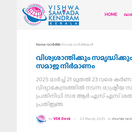
HOME
വാര്
Home
വാര്‍ത്ത
സംഘ വാര്‍ത്തകള്‍
വിശ്വശാന്തിക്കും സമൃദ്ധിക്
സമാജ നിർമാണം
2025 മാർച്ച് 21 മുതൽ 23 വരെ 
വിദ്യാകേന്ദ്രത്തിൽ നടന്ന രാഷ്
പ്രതിനിധി സഭ ആർ എസ് എസ് ശതാബ്
പ്രതിജ്ഞ
by
VSK Desk
23 March, 2025
in
സംഘ വാര്