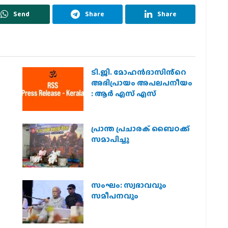
Send
Share
Share
ടി.ജി. മോഹൻദാസിൻ്റെ
അഭിപ്രായം അപലപനീയം
: ആർ എസ് എസ്
പ്രാന്ത പ്രചാരക് ബൈഠക്ക്
സമാപിച്ചു
സംഘം: സ്വഭാവവും
സമീപനവും