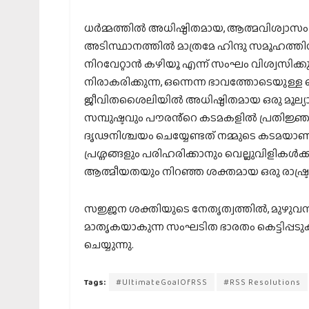
ധർമ്മത്തിൽ അധിഷ്ഠിതമായ, ആത്മവിശ്വാസം
അടിസ്ഥാനത്തിൽ മാത്രമേ ഹിന്ദു സമൂഹത്ത
നിറവേറ്റാൻ കഴിയൂ എന്ന് സംഘം വിശ്വസിക്ക
നിരാകരിക്കുന്ന, ഒന്നെന്ന ഭാവത്തോടെയുള്ള
ജീവിതശൈലിയിൽ അധിഷ്ഠിതമായ ഒരു മൂല്യ
സമ്പുഷ്ടവും പൗരൻ്റെ കടമകളിൽ പ്രതിജ്ഞ
ദൃഢനിശ്ചയം ചെയ്യേണ്ടത് നമ്മുടെ കടമയാണ
പ്രശ്നങ്ങളും പരിഹരിക്കാനും വെല്ലുവിളികൾ
ആത്മീയതയും നിറഞ്ഞ ശക്തമായ ഒരു രാഷ്ട്രം കെ
സജ്ജന ശക്തിയുടെ നേതൃത്വത്തിൽ, മുഴുവൻ
മാതൃകയാകുന്ന സംഘടിത ഭാരതം കെട്ടിപ്പട
ചെയ്യുന്നു.
Tags:
#UltimateGoalOfRSS
#RSS Resolutions