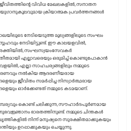
 ജീവിതത്തിന്റെ വിവിധ മേഖലകളിൽ, സനാതന
 യുഗാനുകൂലവുമായ ക്രിയാത്മക പ്രവർത്തനങ്ങൾ
യിലൂടെ നേടിയെടുത്ത മൂല്യങ്ങളിലൂടെ സംഘം
നേഹവും നേടിയിട്ടുണ്ട്. ഈ കാലയളവിൽ,
ും ശക്തിയിൽ, സംഘസ്വയംസേവകർ
അതീതമായി എല്ലാവരെയും ഒരുമിച്ച് കൊണ്ടുപോകാൻ
 വേളയിൽ, എല്ലാ സാഹചര്യങ്ങളിലും നമ്മുടെ
 സഹകരണവും നൽകിയ ആദരണീയരായ
യും ജീവിതം സമർപ്പിച്ച നിസ്വാർത്ഥരായ
െയും ഓർക്കേണ്ടത് നമ്മുടെ കടമയാണ്.
്പര്യവും കൊണ്ട് ചലിക്കുന്ന, സൗഹാർദപൂർണമായ
നുഭവജ്ഞാനം ഭാരതത്തിനുണ്ട്. നമ്മുടെ ചിന്തകൾ
്രവൃത്തികളിൽ നിന്ന് മനുഷ്യനെ സുരക്ഷിതമാക്കുകയും
ും ഉറപ്പാക്കുകയും ചെയ്യുന്നു.