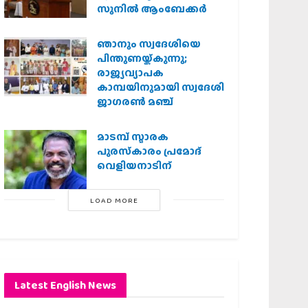
സുനിൽ ആംബേക്കർ
ഞാനും സ്വദേശിയെ
പിന്തുണയ്ക്കുന്നു;
രാജ്യവ്യാപക
കാമ്പയിനുമായി സ്വദേശി
ജാഗരണ്‍ മഞ്ച്
മാടമ്പ് സ്മാരക
പുരസ്‌കാരം പ്രമോദ്
വെളിയനാടിന്
LOAD MORE
Latest English News