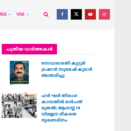
RSS
VSK
പുതിയ വാര്‍ത്തകള്‍
സേവാഭാരതി കുറ്റൂർ
ട്രഷറർ സുരേഷ് കുമാർ
അന്തരിച്ചു
ഹര്‍ ഘര്‍ തിരംഗ
കാമ്പയിന്‍ ഒന്‍പത്
മുതല്‍; ആഗസ്ത് 14
വിഭജന ഭീകരത
സ്മരണദിനം