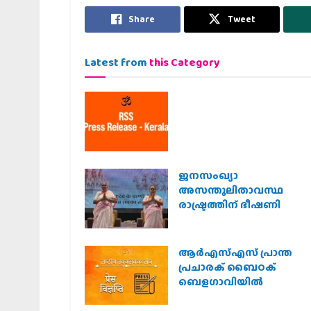
Share
Tweet
Latest from
this Category
ജനസംഖ്യാ
അസന്തുലിതാവസ്ഥ
രാഷ്ട്രത്തിന് ഭീഷണി
ആർഎസ്എസ് പ്രാന്ത
പ്രചാരക് ബൈഠക്
ബെളഗാവിയിൽ