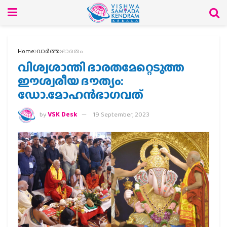
Home
വാര്‍ത്ത
ഭാരതം
വിശ്വശാന്തി ഭാരതമേറ്റെടുത്ത
ഈശ്വരീയ ദൗത്യം:
ഡോ.മോഹൻഭാഗവത്
by
VSK Desk
19 September, 2023