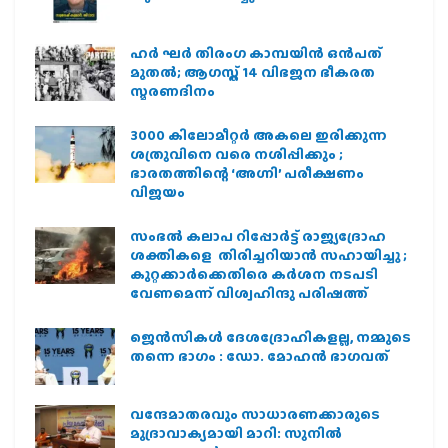
ഹര്‍ ഘര്‍ തിരംഗ കാമ്പയിന്‍ ഒന്‍പത്
മുതല്‍; ആഗസ്ത് 14 വിഭജന ഭീകരത
സ്മരണദിനം
3000 കിലോമീറ്റർ അകലെ ഇരിക്കുന്ന
ശത്രുവിനെ വരെ നശിപ്പിക്കും ;
ഭാരതത്തിന്റെ ‘അഗ്നി’ പരീക്ഷണം
വിജയം
സംഭൽ കലാപ റിപ്പോർട്ട് രാജ്യദ്രോഹ
ശക്തികളെ തിരിച്ചറിയാൻ സഹായിച്ചു ;
കുറ്റക്കാർക്കെതിരെ കർശന നടപടി
വേണമെന്ന് വിശ്വഹിന്ദു പരിഷത്ത്
ജെന്‍സികള്‍ ദേശദ്രോഹികളല്ല, നമ്മുടെ
തന്നെ ഭാഗം : ഡോ. മോഹന്‍ ഭാഗവത്
വന്ദേമാതരവും സാധാരണക്കാരുടെ
മുദ്രാവാക്യമായി മാറി: സുനിൽ