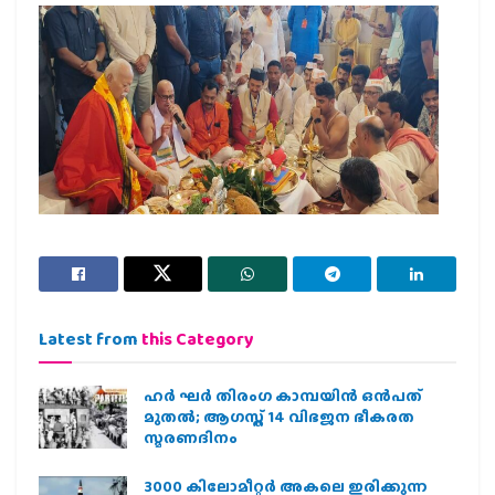
Latest from
this Category
ഹര്‍ ഘര്‍ തിരംഗ കാമ്പയിന്‍ ഒന്‍പത്
മുതല്‍; ആഗസ്ത് 14 വിഭജന ഭീകരത
സ്മരണദിനം
3000 കിലോമീറ്റർ അകലെ ഇരിക്കുന്ന