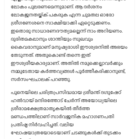
ലോകം പുലരണമെന്നുമാണ്. ആ ദർശനം
ലോകജനതയ്ക്ക് പകരുക എന്ന ചുമതല ഓരോ
ശ്രീഗണേശനെ സാക്ഷിയാക്കി ഏറ്റെടുക്കണം.
ഇതൊരു സാധാരണദൗത്യമല്ലെന്ന് നാം അറിയണം.
ദുരിതമകലാനും ശാന്തിയും സുഖവും
കൈവരാനുമാണ് മനുഷ്യരാശി ഈശ്വരനിൽ അഭയം
തേടുന്നത്. അതുകൊണ്ട് തന്നെ ഇത്
ഈശ്വരീയകാര്യമാണ്. അതിൽ നമുക്കെല്ലാവർക്കും
നമ്മുടേതായ കർത്തവ്യങ്ങൾ പൂർത്തീകരിക്കാനുണ്ട്,
സർസംഘചാലക് പറഞ്ഞു.
പൂനെയിലെ ചരിത്രപ്രസിദ്ധമായ ശ്രീമന്ത് ദഗ്ദുഷേഠ്
ഹൽവായ് മന്ദിരത്തോട് ചേർന്ന് അയോധ്യയിലെ
ശ്രീരാമക്ഷേത്രമാതൃകയിൽ തീർത്ത
മണ്ഡപത്തിലാണ് സാർവജനിക മഹാഗണപതി
പ്രതിഷ്ഠ നിർവഹിച്ചത്. വലിയ
ഘോഷയാത്രയോടെയാണ് ചടങ്ങുകൾക്ക് തുടക്കം