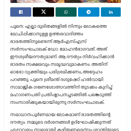
പൂനെ: എല്ലാ ദുരിതങ്ങളിൽ നിന്നും ലോകത്തെ
മോചിപ്പിക്കാനുള്ള ഉത്തരവാദിത്തം
ഭാരതത്തിനുണ്ടെന്ന് ആർഎസ്എസ്
സർസംഘചാലക് ഡോ. മോഹൻഭാഗവത്. അത്
ഈശ്വരീയദൗത്യമാണ്. ആ ദൗത്യം നിർവഹിക്കാൻ
ഭാരതം സക്ഷമവും സമൃദ്ധവുമാകണം. അതിന്
ഓരോ വ്യക്തിയും പരിശ്രമിക്കണം, അദ്ദേഹം
പറഞ്ഞു. പൂനെ ശ്രീമന്ത് ദഗ്ദുഷേഠ് ഹൽവായി
സാമാജിക ഗണേശോത്സവത്തിന് തുടക്കം കുറിച്ച്
മഹാഗണപതി പ്രതിഷ്ഠാപനച്ചടങ്ങിൽ പങ്കെടുത്ത്
സംസാരിക്കുകയായിരുന്നു സർസംഘചാലക്.
സമാധാനപൂർണമായ ലോകമാണ് ഭാരതത്തിന്റെ
ദൗത്യം. നമ്മുടെ ദർശനങ്ങൾ ഉദ്ഘോഷിക്കുന്നത്
എല്ലാവരും സുഖമായി കഴിയണമെന്നും ശാന്തിയുടെ