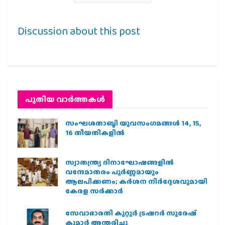
Discussion about this post
പുതിയ വാര്‍ത്തകള്‍
സംഘശതാബ്ദി യുവസംഗമങ്ങള്‍ 14, 15,
16 തീയതികളില്‍
സ്വാതന്ത്ര്യ ദിനാഘോഷങ്ങളിൽ
വന്ദേമാതരം പൂർണ്ണമായും
ആലപിക്കണം; കർശന നിർദ്ദേശവുമായി
കേരള സർക്കാർ
സേവാഭാരതി കുറ്റൂർ ട്രഷറർ സുരേഷ്
കുമാർ അന്തരിച്ചു