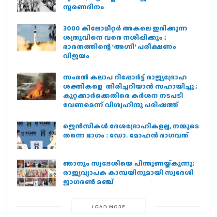
സ്മരണദിനം
3000 കിലോമീറ്റർ അകലെ ഇരിക്കുന്ന
ശത്രുവിനെ വരെ നശിപ്പിക്കും ;
ഭാരതത്തിന്റെ ‘അഗ്നി’ പരീക്ഷണം
വിജയം
സംഭൽ കലാപ റിപ്പോർട്ട് രാജ്യദ്രോഹ
ശക്തികളെ തിരിച്ചറിയാൻ സഹായിച്ചു ;
കുറ്റക്കാർക്കെതിരെ കർശന നടപടി
വേണമെന്ന് വിശ്വഹിന്ദു പരിഷത്ത്
ജെന്‍സികള്‍ ദേശദ്രോഹികളല്ല, നമ്മുടെ
തന്നെ ഭാഗം : ഡോ. മോഹന്‍ ഭാഗവത്
ഞാനും സ്വദേശിയെ പിന്തുണയ്ക്കുന്നു;
രാജ്യവ്യാപക കാമ്പയിനുമായി സ്വദേശി
ജാഗരണ്‍ മഞ്ച്
LOAD MORE