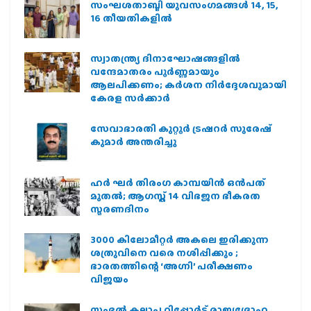
സംഘശതാബ്ദി യുവസംഗമങ്ങള്‍ 14, 15,
16 തീയതികളില്‍
സ്വാതന്ത്ര്യ ദിനാഘോഷങ്ങളിൽ
വന്ദേമാതരം പൂർണ്ണമായും
ആലപിക്കണം; കർശന നിർദ്ദേശവുമായി
കേരള സർക്കാർ
സേവാഭാരതി കുറ്റൂർ ട്രഷറർ സുരേഷ്
കുമാർ അന്തരിച്ചു
ഹര്‍ ഘര്‍ തിരംഗ കാമ്പയിന്‍ ഒന്‍പത്
മുതല്‍; ആഗസ്ത് 14 വിഭജന ഭീകരത
സ്മരണദിനം
3000 കിലോമീറ്റർ അകലെ ഇരിക്കുന്ന
ശത്രുവിനെ വരെ നശിപ്പിക്കും ;
ഭാരതത്തിന്റെ ‘അഗ്നി’ പരീക്ഷണം
വിജയം
സംഭൽ കലാപ റിപ്പോർട്ട് രാജ്യദ്രോഹ