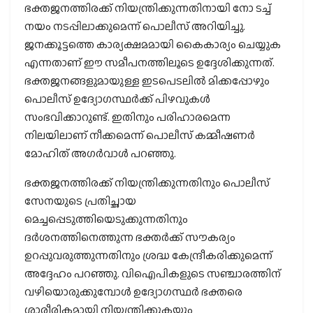
ഭക്തജനത്തിരക്ക് നിയന്ത്രിക്കുന്നതിനായി നോ ടച്ച്
നയം നടപ്പിലാക്കുമെന്ന് പൊലീസ് അറിയിച്ചു.
ജനക്കൂട്ടത്തെ കാര്യക്ഷമമായി കൈകാര്യം ചെയ്യുക
എന്നതാണ് ഈ സമീപനത്തിലൂടെ ഉദ്ദേശിക്കുന്നത്.
ഭക്തജനങ്ങളുമായുള്ള ഇടപെടലിൽ മിക്കപ്പോഴും
പൊലീസ് ഉദ്യോഗസ്ഥർക്ക് പിഴവുകൾ
സംഭവിക്കാറുണ്ട്. ഇതിനും പരിഹാരമെന്ന
നിലയിലാണ് നീക്കമെന്ന് പൊലീസ് കമ്മീഷണർ
മോഹിത് അഗർവാൾ പറഞ്ഞു.
ഭക്തജനത്തിരക്ക് നിയന്ത്രിക്കുന്നതിനും പൊലീസ്
സേനയുടെ പ്രതിച്ഛായ
മെച്ചപ്പെടുത്തിയെടുക്കുന്നതിനും
ദർശനത്തിനെത്തുന്ന ഭക്തർക്ക് സൗകര്യം
ഉറപ്പുവരുത്തുന്നതിനും ശ്രദ്ധ കേന്ദ്രീകരിക്കുമെന്ന്
അദ്ദേഹം പറഞ്ഞു. വിഐപികളുടെ സഞ്ചാരത്തിന്
വഴിയൊരുക്കുമ്പോൾ ഉദ്യോഗസ്ഥർ ഭക്തരെ
ശാരീരികമായി നിയന്ത്രിക്കുകയും