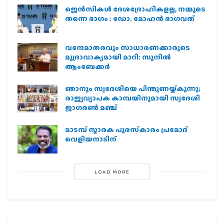
ജെന്‍സികള്‍ ദേശദ്രോഹികളല്ല, നമ്മുടെ
തന്നെ ഭാഗം : ഡോ. മോഹന്‍ ഭാഗവത്
വന്ദേമാതരവും സാധാരണക്കാരുടെ
മുദ്രാവാക്യമായി മാറി: സുനിൽ
ആംബേക്കർ
ഞാനും സ്വദേശിയെ പിന്തുണയ്ക്കുന്നു;
രാജ്യവ്യാപക കാമ്പയിനുമായി സ്വദേശി
ജാഗരണ്‍ മഞ്ച്
മാടമ്പ് സ്മാരക പുരസ്‌കാരം പ്രമോദ്
വെളിയനാടിന്
LOAD MORE