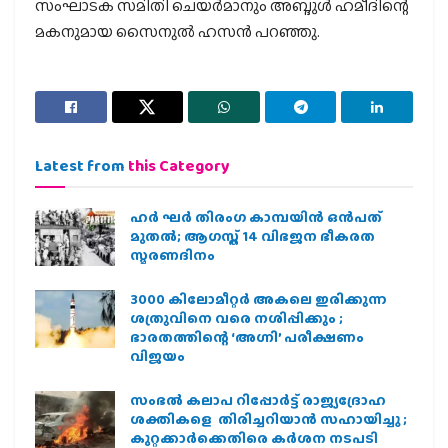
സംഘാടക സമിതി ചെയര്‍മാനും അബ്ദുള്‍ ഹമീദിന്റെ
മകനുമായ സൈനുല്‍ ഹസന്‍ പറഞ്ഞു.
Latest from
this Category
ഹര്‍ ഘര്‍ തിരംഗ കാമ്പയിന്‍ ഒന്‍പത്
മുതല്‍; ആഗസ്ത് 14 വിഭജന ഭീകരത
സ്മരണദിനം
3000 കിലോമീറ്റർ അകലെ ഇരിക്കുന്ന
ശത്രുവിനെ വരെ നശിപ്പിക്കും ;
ഭാരതത്തിന്റെ ‘അഗ്നി’ പരീക്ഷണം
വിജയം
സംഭൽ കലാപ റിപ്പോർട്ട് രാജ്യദ്രോഹ
ശക്തികളെ തിരിച്ചറിയാൻ സഹായിച്ചു ;
കുറ്റക്കാർക്കെതിരെ കർശന നടപടി