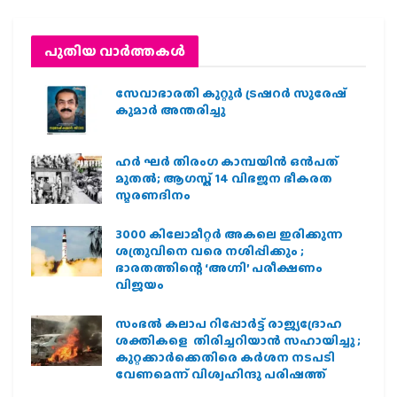
പുതിയ വാര്‍ത്തകള്‍
സേവാഭാരതി കുറ്റൂർ ട്രഷറർ സുരേഷ്
കുമാർ അന്തരിച്ചു
ഹര്‍ ഘര്‍ തിരംഗ കാമ്പയിന്‍ ഒന്‍പത്
മുതല്‍; ആഗസ്ത് 14 വിഭജന ഭീകരത
സ്മരണദിനം
3000 കിലോമീറ്റർ അകലെ ഇരിക്കുന്ന
ശത്രുവിനെ വരെ നശിപ്പിക്കും ;
ഭാരതത്തിന്റെ ‘അഗ്നി’ പരീക്ഷണം
വിജയം
സംഭൽ കലാപ റിപ്പോർട്ട് രാജ്യദ്രോഹ
ശക്തികളെ തിരിച്ചറിയാൻ സഹായിച്ചു ;
കുറ്റക്കാർക്കെതിരെ കർശന നടപടി
വേണമെന്ന് വിശ്വഹിന്ദു പരിഷത്ത്