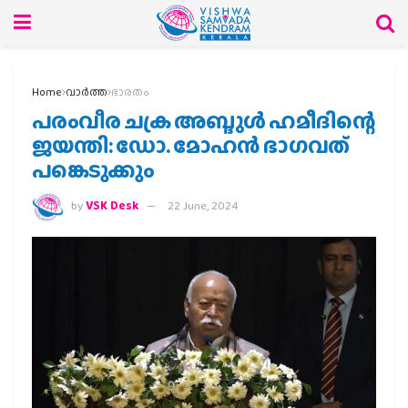
Home
വാര്‍ത്ത
ഭാരതം
പരംവീര ചക്ര അബ്ദുള്‍ ഹമീദിന്റെ
ജയന്തി: ഡോ. മോഹന്‍ ഭാഗവത്
പങ്കെടുക്കും
by
VSK Desk
22 June, 2024