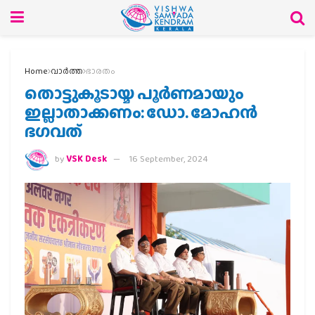
Home
വാര്‍ത്ത
ഭാരതം
തൊട്ടുകൂടായ്മ പൂർണമായും
ഇല്ലാതാക്കണം: ഡോ. മോഹൻ
ഭഗവത്
by
VSK Desk
16 September, 2024