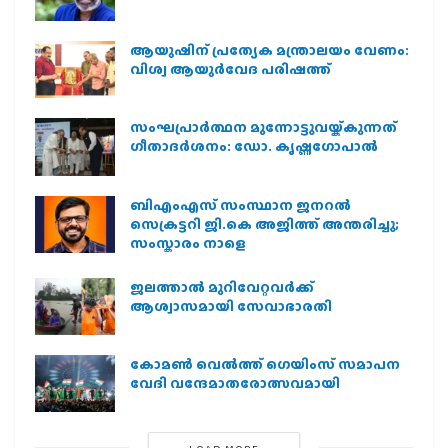
ആയുഷിന് പ്രത്യേക മന്ത്രാലയം വേണം:
വിശ്വ ആയുര്‍വേദ പരിഷത്ത്
സംഘപ്രാര്‍ത്ഥന മുന്നോട്ടുവയ്ക്കുന്നത്
ഗീതാദര്‍ശനം: ഡോ. കൃഷ്ണഗോപാല്‍
ബിഎംഎസ് സംസ്ഥാന ജനറൽ
സെക്രട്ടറി ജി.കെ അജിത്ത് അന്തരിച്ചു;
സംസ്കാരം നാളെ
ജലത്താല്‍ മുറിവേറ്റവര്‍ക്ക്
ആശ്വാസമായി സേവാഭാരതി
കോമൺ വെൽത്ത് ഗെയിംസ് സമാപന
വേദി വന്ദേമാതരോത്സവമായി
LOAD MORE