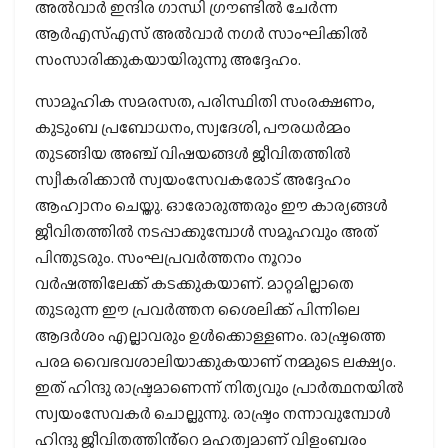
അൽവാർ ഇന്ദിര ഗാന്ധി ഗ്രൗണ്ടിൽ ചേർന്ന
ആർഎസ്എസ് അൽവാർ നഗർ സാംഘിക്കിൽ
സംസാരിക്കുകയായിരുന്നു അദ്ദേഹം.
സാമൂഹിക സമരസത, പരിസ്ഥിതി സംരക്ഷണം,
കുടുംബ പ്രബോധനം, സ്വദേശി, പൗരധർമ്മം
തുടങ്ങിയ അഞ്ച് വിഷയങ്ങൾ ജീവിതത്തിൽ
സ്വീകരിക്കാൻ സ്വയംസേവകരോട് അദ്ദേഹം
ആഹ്വാനം ചെയ്തു. ഓരോരുത്തരും ഈ കാര്യങ്ങൾ
ജീവിതത്തിൽ നടപ്പാക്കുമ്പോൾ സമൂഹവും അത്
പിന്തുടരും. സംഘപ്രവർത്തനം നൂറാം
വർഷത്തിലേക്ക് കടക്കുകയാണ്. മാറ്റമില്ലാതെ
തുടരുന്ന ഈ പ്രവർത്തന ശൈലിക്ക് പിന്നിലെ
ആദർശം എല്ലാവരും ഉൾക്കൊള്ളണം. രാഷ്ട്രത്തെ
പരമ വൈഭവശാലിയാക്കുകയാണ് നമ്മുടെ ലക്ഷ്യം.
ഇത് ഹിന്ദു രാഷ്ട്രമാണെന്ന് നിത്യവും പ്രാർത്ഥനയിൽ
സ്വയംസേവകർ ചൊല്ലുന്നു. രാഷ്ട്രം നന്നാവുമ്പോൾ
ഹിന്ദു ജീവിതത്തിൻ്റെ മഹത്വമാണ് വിളംബരം