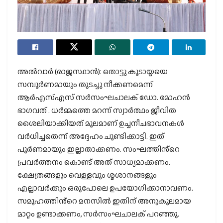
അൽവാർ (രാജസ്ഥാൻ): തൊട്ടു കൂടായ്മയെ
സമ്പൂർണമായും തുടച്ചു നീക്കണമെന്ന്
ആർഎസ്എസ് സർസംഘചാലക് ഡോ. മോഹൻ
ഭാഗവത് . ധർമ്മത്തെ മറന്ന് സ്വാർത്ഥം ജീവിത
ശൈലിയാക്കിയത് മൂലമാണ് ഉച്ചനീചഭാവനകൾ
വർധിച്ചതെന്ന് അദ്ദേഹം ചൂണ്ടിക്കാട്ടി. ഇത്
പൂർണമായും ഇല്ലാതാക്കണം. സംഘത്തിൻ്റെ
പ്രവർത്തനം കൊണ്ട് അത് സാധ്യമാക്കണം.
ക്ഷേത്രങ്ങളും വെള്ളവും ശ്മശാനങ്ങളും
എല്ലാവർക്കും ഒരുപോലെ ഉപയോഗിക്കാനാവണം.
സമൂഹത്തിൻ്റെ മനസിൽ ഇതിന് അനുകൂലമായ
മാറ്റം ഉണ്ടാക്കണം, സർസംഘചാലക് പറഞ്ഞു.