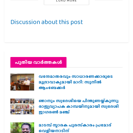
LOAD MORE
Discussion about this post
പുതിയ വാര്‍ത്തകള്‍
വന്ദേമാതരവും സാധാരണക്കാരുടെ
മുദ്രാവാക്യമായി മാറി: സുനിൽ
ആംബേക്കർ
ഞാനും സ്വദേശിയെ പിന്തുണയ്ക്കുന്നു;
രാജ്യവ്യാപക കാമ്പയിനുമായി സ്വദേശി
ജാഗരണ്‍ മഞ്ച്
മാടമ്പ് സ്മാരക പുരസ്‌കാരം പ്രമോദ്
വെളിയനാടിന്