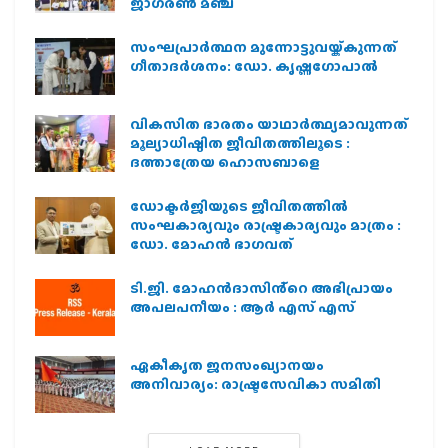
ജാഗരണ്‍ മഞ്ച്
സംഘപ്രാര്‍ത്ഥന മുന്നോട്ടുവയ്ക്കുന്നത്
ഗീതാദര്‍ശനം: ഡോ. കൃഷ്ണഗോപാല്‍
വികസിത ഭാരതം യാഥാർത്ഥ്യമാവുന്നത്
മൂല്യാധിഷ്ഠിത ജീവിതത്തിലൂടെ :
ദത്താത്രേയ ഹൊസബാളെ
ഡോക്ടർജിയുടെ ജീവിതത്തിൽ
സംഘകാര്യവും രാഷ്ട്രകാര്യവും മാത്രം :
ഡോ. മോഹൻ ഭാഗവത്
ടി.ജി. മോഹൻദാസിൻ്റെ അഭിപ്രായം
അപലപനീയം : ആർ എസ് എസ്
ഏകീകൃത ജനസംഖ്യാനയം
അനിവാര്യം: രാഷ്ട്രസേവികാ സമിതി