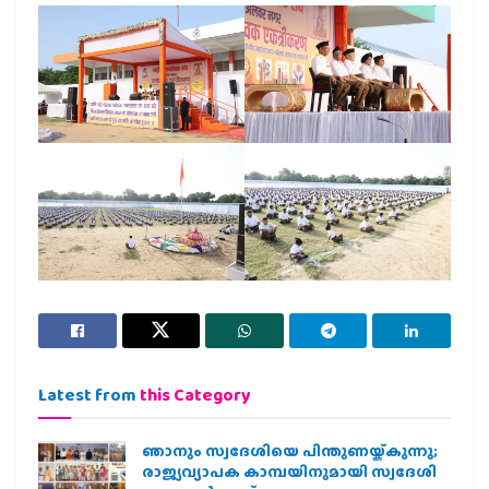
Latest from
this Category
ഞാനും സ്വദേശിയെ പിന്തുണയ്ക്കുന്നു;
രാജ്യവ്യാപക കാമ്പയിനുമായി സ്വദേശി