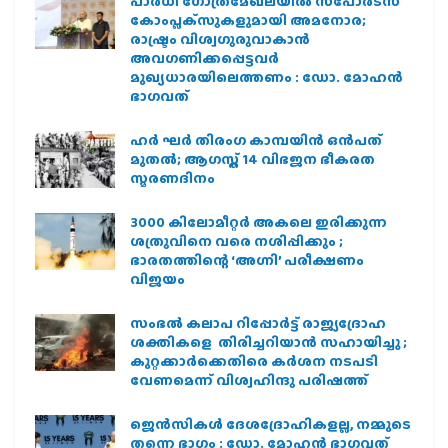
പാര്‍ധി ഗോത്രമേഖലയില്‍ സ്‌പോര്‍ട്‌സ്
കോംപ്ലക്‌സുകളുമായി അമനോര;
രാഷ്ട്രം വിശ്വഗുരുവാകാന്‍
അവഗണിക്കപ്പെട്ടവര്‍
മുഖ്യധാരയിലെത്തണം : ഡോ. മോഹന്‍
ഭാഗവത്
ഹര്‍ ഘര്‍ തിരംഗ കാമ്പയിന്‍ ഒന്‍പത്
മുതല്‍; ആഗസ്ത് 14 വിഭജന ഭീകരത
സ്മരണദിനം
3000 കിലോമീറ്റർ അകലെ ഇരിക്കുന്ന
ശത്രുവിനെ വരെ നശിപ്പിക്കും ;
ഭാരതത്തിന്റെ ‘അഗ്നി’ പരീക്ഷണം
വിജയം
സംഭൽ കലാപ റിപ്പോർട്ട് രാജ്യദ്രോഹ
ശക്തികളെ തിരിച്ചറിയാൻ സഹായിച്ചു ;
കുറ്റക്കാർക്കെതിരെ കർശന നടപടി
വേണമെന്ന് വിശ്വഹിന്ദു പരിഷത്ത്
ജെന്‍സികള്‍ ദേശദ്രോഹികളല്ല, നമ്മുടെ
തന്നെ ഭാഗം : ഡോ. മോഹന്‍ ഭാഗവത്