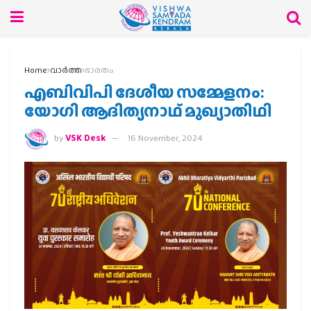
Home
വാര്‍ത്ത
ഭാരതം
എബിവിപി ദേശീയ സമ്മേളനം:
യോഗി ആദിത്യനാഥ് മുഖ്യാതിഥി
by
VSK Desk
16 November, 2024