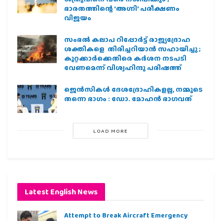
ഭാരതത്തിന്റെ ‘അഗ്നി’ പരീക്ഷണം
വിജയം
സംഭൽ കലാപ റിപ്പോർട്ട് രാജ്യദ്രോഹ
ശക്തികളെ തിരിച്ചറിയാൻ സഹായിച്ചു ;
കുറ്റക്കാർക്കെതിരെ കർശന നടപടി
വേണമെന്ന് വിശ്വഹിന്ദു പരിഷത്ത്
ജെന്‍സികള്‍ ദേശദ്രോഹികളല്ല, നമ്മുടെ
തന്നെ ഭാഗം : ഡോ. മോഹന്‍ ഭാഗവത്
LOAD MORE
Latest English News
Attempt to Break Aircraft Emergency