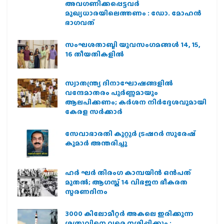
അവഗണിക്കപ്പെട്ടവര്‍
മുഖ്യധാരയിലെത്തണം : ഡോ. മോഹന്‍
ഭാഗവത്
സംഘശതാബ്ദി യുവസംഗമങ്ങള്‍ 14, 15,
16 തീയതികളില്‍
സ്വാതന്ത്ര്യ ദിനാഘോഷങ്ങളിൽ
വന്ദേമാതരം പൂർണ്ണമായും
ആലപിക്കണം; കർശന നിർദ്ദേശവുമായി
കേരള സർക്കാർ
സേവാഭാരതി കുറ്റൂർ ട്രഷറർ സുരേഷ്
കുമാർ അന്തരിച്ചു
ഹര്‍ ഘര്‍ തിരംഗ കാമ്പയിന്‍ ഒന്‍പത്
മുതല്‍; ആഗസ്ത് 14 വിഭജന ഭീകരത
സ്മരണദിനം
3000 കിലോമീറ്റർ അകലെ ഇരിക്കുന്ന
ശത്രുവിനെ വരെ നശിപ്പിക്കും ;