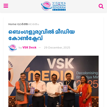
Home
വാര്‍ത്ത
ഭാരതം
ബെംഗളൂരുവിൽ മീഡിയ
കോൺക്ലേവ്
by
VSK Desk
29 December, 2025