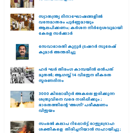
സ്വാതന്ത്ര്യ ദിനാഘോഷങ്ങളിൽ
വന്ദേമാതരം പൂർണ്ണമായും
ആലപിക്കണം; കർശന നിർദ്ദേശവുമായി
കേരള സർക്കാർ
സേവാഭാരതി കുറ്റൂർ ട്രഷറർ സുരേഷ്
കുമാർ അന്തരിച്ചു
ഹര്‍ ഘര്‍ തിരംഗ കാമ്പയിന്‍ ഒന്‍പത്
മുതല്‍; ആഗസ്ത് 14 വിഭജന ഭീകരത
സ്മരണദിനം
3000 കിലോമീറ്റർ അകലെ ഇരിക്കുന്ന
ശത്രുവിനെ വരെ നശിപ്പിക്കും ;
ഭാരതത്തിന്റെ ‘അഗ്നി’ പരീക്ഷണം
വിജയം
സംഭൽ കലാപ റിപ്പോർട്ട് രാജ്യദ്രോഹ
ശക്തികളെ തിരിച്ചറിയാൻ സഹായിച്ചു ;