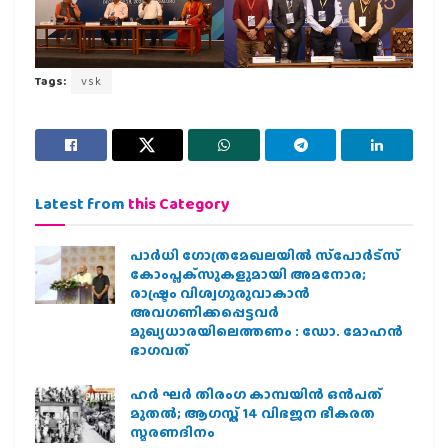
Tags:
vsk
Latest from
this Category
പാര്‍ധി ഗോത്രമേഖലയില്‍ സ്‌പോര്‍ട്‌സ്
കോംപ്ലക്‌സുകളുമായി അമനോര;
രാഷ്ട്രം വിശ്വഗുരുവാകാന്‍
അവഗണിക്കപ്പെട്ടവര്‍
മുഖ്യധാരയിലെത്തണം : ഡോ. മോഹന്‍
ഭാഗവത്
ഹര്‍ ഘര്‍ തിരംഗ കാമ്പയിന്‍ ഒന്‍പത്
മുതല്‍; ആഗസ്ത് 14 വിഭജന ഭീകരത
സ്മരണദിനം