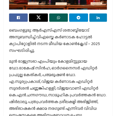
ബെംഗളൂരു: ആർഎസ്എസ് ശതാബ്ദിയോട്
അനുബന്ധിച്ച് വിഎസ്കെ കർണാടക ഹോട്ടൽ
ക്യാപിറ്റോളിൽ നടന്ന മീഡിയ കോൺക്ലേവ് – 2025
സംഘടിപ്പിച്ചു.
മുൻ രാജ്യസഭാ എംപിയും കോളമിസ്റ്റുമായ
ഡോ.രാകേഷ് സിൻഹ, ഓർഗനൈസർ എഡിറ്റർ
പ്രഫുല്ല കേത്കർ, പത്മഭൂഷൺ ഡോ.
എ.സൂര്യപ്രകാശ്, വിജയ കർണാടക എഡിറ്റർ
സുദർശൻ ചണ്ണങ്കിഹള്ളി, വിജയവാണി എഡിറ്റർ
കെ.എൻ.ചന്നഗൗഡ, സാമൂഹിക പ്രവർത്തകൻ ഡോ.
ഷിർലാലു, പത്രപ്രവർത്തക ശ്രീലക്ഷ്മി അഭിജിത്ത്,
അഭിഭാഷകൻ ക്ഷാമ നരഗുണ്ട് എന്നിവർ വിവിധ
സെഷനുകളെ അഭിസംബോധന ചെയ്തു.