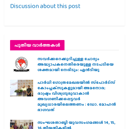
Discussion about this post
പുതിയ വാര്‍ത്തകള്‍
സവര്‍ക്കറെക്കുറിച്ചുള്ള ചോദ്യം
അദ്ധ്യാപകനെതിരെയുള്ള നടപടിയെ
ശക്തമായി നേരിടും: എന്‍ടിയു
പാര്‍ധി ഗോത്രമേഖലയില്‍ സ്‌പോര്‍ട്‌സ്
കോംപ്ലക്‌സുകളുമായി അമനോര;
രാഷ്ട്രം വിശ്വഗുരുവാകാന്‍
അവഗണിക്കപ്പെട്ടവര്‍
മുഖ്യധാരയിലെത്തണം : ഡോ. മോഹന്‍
ഭാഗവത്
സംഘശതാബ്ദി യുവസംഗമങ്ങള്‍ 14, 15,
16 തീയതികളില്‍