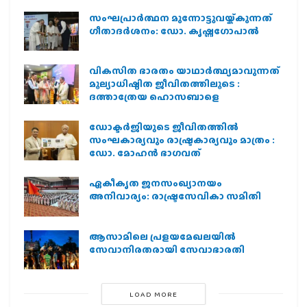
സംഘപ്രാര്‍ത്ഥന മുന്നോട്ടുവയ്ക്കുന്നത്
ഗീതാദര്‍ശനം: ഡോ. കൃഷ്ണഗോപാല്‍
വികസിത ഭാരതം യാഥാർത്ഥ്യമാവുന്നത്
മൂല്യാധിഷ്ഠിത ജീവിതത്തിലൂടെ :
ദത്താത്രേയ ഹൊസബാളെ
ഡോക്ടർജിയുടെ ജീവിതത്തിൽ
സംഘകാര്യവും രാഷ്ട്രകാര്യവും മാത്രം :
ഡോ. മോഹൻ ഭാഗവത്
ഏകീകൃത ജനസംഖ്യാനയം
അനിവാര്യം: രാഷ്ട്രസേവികാ സമിതി
ആസാമിലെ പ്രളയമേഖലയില്‍
സേവാനിരതരായി സേവാഭാരതി
LOAD MORE