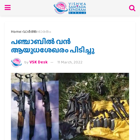
Home
വാര്‍ത്ത
ഭാരതം
പഞ്ചാബില്‍ വന്‍
ആയുധശേഖരം പിടിച്ചു
by
VSK Desk
11 March, 2022