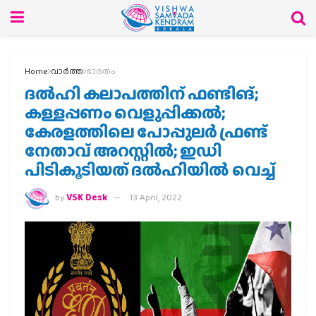
Home
വാര്‍ത്ത
ഭാരതം
ദല്‍ഹി കലാപത്തിന് ഫണ്ടിങ്;
കള്ളപ്പണം വെളുപ്പിക്കല്‍;
കേരളത്തിലെ പോപ്പുലര്‍ ഫ്രണ്ട്‍
നേതാവ് അറസ്റ്റില്‍; ഇഡി‍‍
പിടികൂടിയത് ദല്‍ഹിയില്‍ വെച്ച്
by
VSK Desk
13 April, 2022