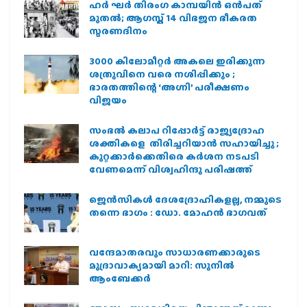
ഹര്‍ ഘര്‍ തിരംഗ കാമ്പയിന്‍ ഒന്‍പത്
മുതല്‍; ആഗസ്ത് 14 വിഭജന ഭീകരത
സ്മരണദിനം
3000 കിലോമീറ്റർ അകലെ ഇരിക്കുന്ന
ശത്രുവിനെ വരെ നശിപ്പിക്കും ;
ഭാരതത്തിന്റെ ‘അഗ്നി’ പരീക്ഷണം
വിജയം
സംഭൽ കലാപ റിപ്പോർട്ട് രാജ്യദ്രോഹ
ശക്തികളെ തിരിച്ചറിയാൻ സഹായിച്ചു ;
കുറ്റക്കാർക്കെതിരെ കർശന നടപടി
വേണമെന്ന് വിശ്വഹിന്ദു പരിഷത്ത്
ജെന്‍സികള്‍ ദേശദ്രോഹികളല്ല, നമ്മുടെ
തന്നെ ഭാഗം : ഡോ. മോഹന്‍ ഭാഗവത്
വന്ദേമാതരവും സാധാരണക്കാരുടെ
മുദ്രാവാക്യമായി മാറി: സുനിൽ
ആംബേക്കർ