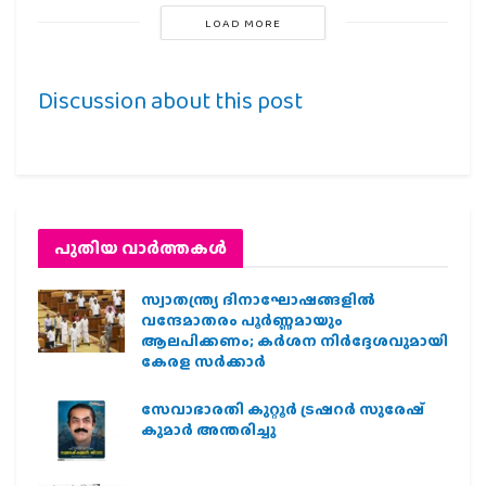
LOAD MORE
Discussion about this post
പുതിയ വാര്‍ത്തകള്‍
സ്വാതന്ത്ര്യ ദിനാഘോഷങ്ങളിൽ
വന്ദേമാതരം പൂർണ്ണമായും
ആലപിക്കണം; കർശന നിർദ്ദേശവുമായി
കേരള സർക്കാർ
സേവാഭാരതി കുറ്റൂർ ട്രഷറർ സുരേഷ്
കുമാർ അന്തരിച്ചു