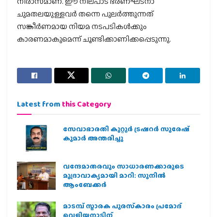
നിരാസമാണ്. ഈ നിലപാട് ഭരണഘടനാ
ചുമതലയുള്ളവര്‍ തന്നെ പുലര്‍ത്തുന്നത്
സങ്കീര്‍ണമായ നിയമ നടപടികള്‍ക്കും
കാരണമാകുമെന്ന് ചൂണ്ടിക്കാണിക്കപ്പെടുന്നു.
Latest from
this Category
സേവാഭാരതി കുറ്റൂർ ട്രഷറർ സുരേഷ്
കുമാർ അന്തരിച്ചു
വന്ദേമാതരവും സാധാരണക്കാരുടെ
മുദ്രാവാക്യമായി മാറി: സുനിൽ
ആംബേക്കർ
മാടമ്പ് സ്മാരക പുരസ്‌കാരം പ്രമോദ്
വെളിയനാടിന്