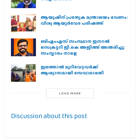
ആയുഷിന് പ്രത്യേക മന്ത്രാലയം വേണം:
വിശ്വ ആയുര്‍വേദ പരിഷത്ത്
ബിഎംഎസ് സംസ്ഥാന ജനറൽ
സെക്രട്ടറി ജി.കെ അജിത്ത് അന്തരിച്ചു;
സംസ്കാരം നാളെ
ജലത്താല്‍ മുറിവേറ്റവര്‍ക്ക്
ആശ്വാസമായി സേവാഭാരതി
LOAD MORE
Discussion about this post