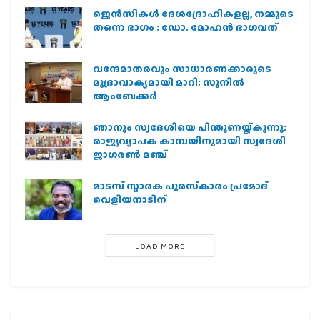
ജെന്‍സികള്‍ ദേശദ്രോഹികളല്ല, നമ്മുടെ
തന്നെ ഭാഗം : ഡോ. മോഹന്‍ ഭാഗവത്
വന്ദേമാതരവും സാധാരണക്കാരുടെ
മുദ്രാവാക്യമായി മാറി: സുനിൽ
ആംബേക്കർ
ഞാനും സ്വദേശിയെ പിന്തുണയ്ക്കുന്നു;
രാജ്യവ്യാപക കാമ്പയിനുമായി സ്വദേശി
ജാഗരണ്‍ മഞ്ച്
മാടമ്പ് സ്മാരക പുരസ്‌കാരം പ്രമോദ്
വെളിയനാടിന്
LOAD MORE