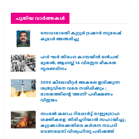
പുതിയ വാര്‍ത്തകള്‍
സേവാഭാരതി കുറ്റൂർ ട്രഷറർ സുരേഷ്
കുമാർ അന്തരിച്ചു
ഹര്‍ ഘര്‍ തിരംഗ കാമ്പയിന്‍ ഒന്‍പത്
മുതല്‍; ആഗസ്ത് 14 വിഭജന ഭീകരത
സ്മരണദിനം
3000 കിലോമീറ്റർ അകലെ ഇരിക്കുന്ന
ശത്രുവിനെ വരെ നശിപ്പിക്കും ;
ഭാരതത്തിന്റെ ‘അഗ്നി’ പരീക്ഷണം
വിജയം
സംഭൽ കലാപ റിപ്പോർട്ട് രാജ്യദ്രോഹ
ശക്തികളെ തിരിച്ചറിയാൻ സഹായിച്ചു ;
കുറ്റക്കാർക്കെതിരെ കർശന നടപടി
വേണമെന്ന് വിശ്വഹിന്ദു പരിഷത്ത്