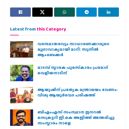
Latest from
this Category
വന്ദേമാതരവും സാധാരണക്കാരുടെ
മുദ്രാവാക്യമായി മാറി: സുനിൽ
ആംബേക്കർ
മാടമ്പ് സ്മാരക പുരസ്‌കാരം പ്രമോദ്
വെളിയനാടിന്
ആയുഷിന് പ്രത്യേക മന്ത്രാലയം വേണം:
വിശ്വ ആയുര്‍വേദ പരിഷത്ത്
ബിഎംഎസ് സംസ്ഥാന ജനറൽ
സെക്രട്ടറി ജി.കെ അജിത്ത് അന്തരിച്ചു;
സംസ്കാരം നാളെ