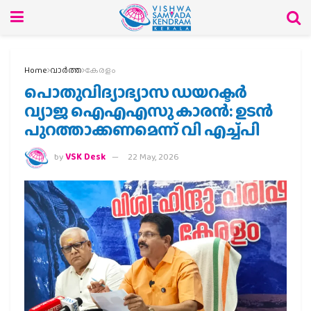
Home
വാര്‍ത്ത
കേരളം
പൊതുവിദ്യാഭ്യാസ ഡയറക്ടര്‍
വ്യാജ ഐഎഎസു കാരന്‍: ഉടന്‍
പുറത്താക്കണമെന്ന് വി എച്ച്പി
by
VSK Desk
22 May, 2026