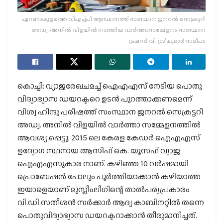
എറണാകുളത്തെ വിഎച്ച്പി ആസ്ഥാനത്ത് സംസ്ഥാന ജനറല്‍ സെക്രട്ടറി
അഡ്വ. അനില്‍ വിളയില്‍ നടത്തിയ വാര്‍ത്താസമ്മേളനം. സംസ്ഥാന
ട്രഷറര്‍ വി. ശ്രീകുമാര്‍ സമീപം.
കൊച്ചി: വ്യാജരേഖചമച്ച് ഐഎഎസ് നേടിയ പൊതു
വിദ്യാഭ്യാസ ഡയറക്ടറെ ഉടന്‍ പുറത്താക്കണമെന്ന്
വിശ്വ ഹിന്ദു പരിഷത്ത് സംസ്ഥാന ജനറല്‍ സെക്രട്ടറി
അഡ്വ. അനില്‍ വിളയില്‍ വാര്‍ത്താ സമ്മേളനത്തില്‍
ആവശ്യ പ്പെട്ടു. 2015 ലെ കേരള കേഡര്‍ ഐഎഎസ്
ഉദ്യോഗ സ്ഥനായ ആസിഫ് കെ. യൂസഫ് വ്യാജ
ഐഎഎസുകാര നാണ്. കഴിഞ്ഞ 10 വര്‍ഷമായി
പ്രൊബേഷന്‍ പോലും പൂര്‍ത്തിയാക്കാന്‍ കഴിയാത്ത
ഇയാളെയാണ് മുസ്ലീംലീഗിന്റെ താല്‍പര്യപ്രകാരം
വി.ഡി.സതീശന്‍ സര്‍ക്കാര്‍ ആദ്യ കാബിനറ്റില്‍ തന്നെ
പൊതുവിദ്യാഭ്യാസ ഡയറക്ടറാക്കാന്‍ തീരുമാനിച്ചത്.