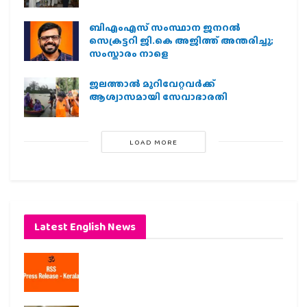
ബിഎംഎസ് സംസ്ഥാന ജനറൽ
സെക്രട്ടറി ജി.കെ അജിത്ത് അന്തരിച്ചു;
സംസ്കാരം നാളെ
ജലത്താല്‍ മുറിവേറ്റവര്‍ക്ക്
ആശ്വാസമായി സേവാഭാരതി
LOAD MORE
Latest English News