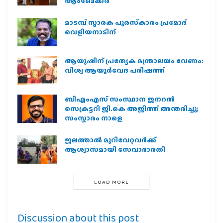
ആംബേക്കർ
മാടമ്പ് സ്മാരക പുരസ്‌കാരം പ്രമോദ്
വെളിയനാടിന്
ആയുഷിന് പ്രത്യേക മന്ത്രാലയം വേണം:
വിശ്വ ആയുര്‍വേദ പരിഷത്ത്
ബിഎംഎസ് സംസ്ഥാന ജനറൽ
സെക്രട്ടറി ജി.കെ അജിത്ത് അന്തരിച്ചു;
സംസ്കാരം നാളെ
ജലത്താല്‍ മുറിവേറ്റവര്‍ക്ക്
ആശ്വാസമായി സേവാഭാരതി
LOAD MORE
Discussion about this post