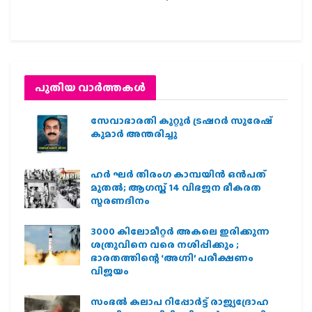
പുതിയ വാര്‍ത്തകള്‍
സേവാഭാരതി കുറ്റൂർ ട്രഷറർ സുരേഷ്
കുമാർ അന്തരിച്ചു
ഹര്‍ ഘര്‍ തിരംഗ കാമ്പയിന്‍ ഒന്‍പത്
മുതല്‍; ആഗസ്ത് 14 വിഭജന ഭീകരത
സ്മരണദിനം
3000 കിലോമീറ്റർ അകലെ ഇരിക്കുന്ന
ശത്രുവിനെ വരെ നശിപ്പിക്കും ;
ഭാരതത്തിന്റെ ‘അഗ്നി’ പരീക്ഷണം
വിജയം
സംഭൽ കലാപ റിപ്പോർട്ട് രാജ്യദ്രോഹ