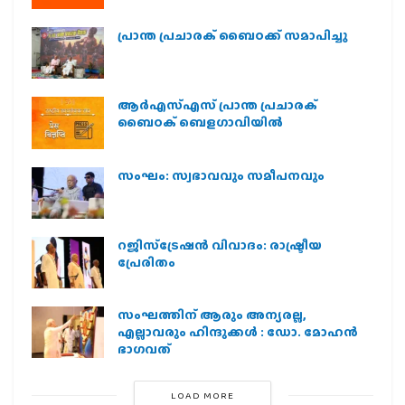
പ്രാന്ത പ്രചാരക് ബൈഠക്ക് സമാപിച്ചു
ആർഎസ്എസ് പ്രാന്ത പ്രചാരക്
ബൈഠക് ബെളഗാവിയിൽ
സംഘം: സ്വഭാവവും സമീപനവും
റജിസ്ട്രേഷൻ വിവാദം: രാഷ്ട്രീയ
പ്രേരിതം
സംഘത്തിന് ആരും അന്യരല്ല,
എല്ലാവരും ഹിന്ദുക്കൾ : ഡോ. മോഹൻ
ഭാഗവത്
LOAD MORE