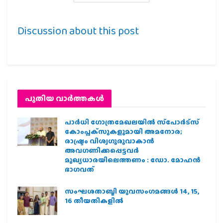
Discussion about this post
പുതിയ വാര്‍ത്തകള്‍
പാര്‍ധി ഗോത്രമേഖലയില്‍ സ്‌പോര്‍ട്‌സ്
കോംപ്ലക്‌സുകളുമായി അമനോര;
രാഷ്ട്രം വിശ്വഗുരുവാകാന്‍
അവഗണിക്കപ്പെട്ടവര്‍
മുഖ്യധാരയിലെത്തണം : ഡോ. മോഹന്‍
ഭാഗവത്
സംഘശതാബ്ദി യുവസംഗമങ്ങള്‍ 14, 15,
16 തീയതികളില്‍