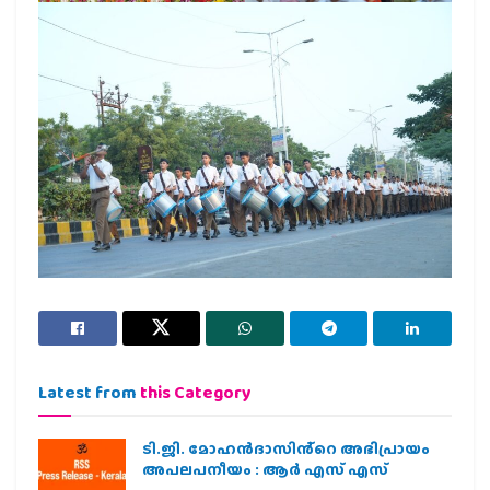
Latest from
this Category
ടി.ജി. മോഹൻദാസിൻ്റെ അഭിപ്രായം
അപലപനീയം : ആർ എസ് എസ്