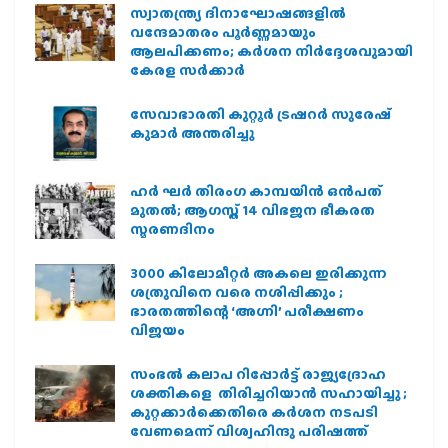
സ്വാതന്ത്ര്യ ദിനാഘോഷങ്ങളിൽ
വന്ദേമാതരം പൂർണ്ണമായും
ആലപിക്കണം; കർശന നിർദ്ദേശവുമായി
കേരള സർക്കാർ
സേവാഭാരതി കുറ്റൂർ ട്രഷറർ സുരേഷ്
കുമാർ അന്തരിച്ചു
ഹര്‍ ഘര്‍ തിരംഗ കാമ്പയിന്‍ ഒന്‍പത്
മുതല്‍; ആഗസ്ത് 14 വിഭജന ഭീകരത
സ്മരണദിനം
3000 കിലോമീറ്റർ അകലെ ഇരിക്കുന്ന
ശത്രുവിനെ വരെ നശിപ്പിക്കും ;
ഭാരതത്തിന്റെ ‘അഗ്നി’ പരീക്ഷണം
വിജയം
സംഭൽ കലാപ റിപ്പോർട്ട് രാജ്യദ്രോഹ
ശക്തികളെ തിരിച്ചറിയാൻ സഹായിച്ചു ;
കുറ്റക്കാർക്കെതിരെ കർശന നടപടി
വേണമെന്ന് വിശ്വഹിന്ദു പരിഷത്ത്