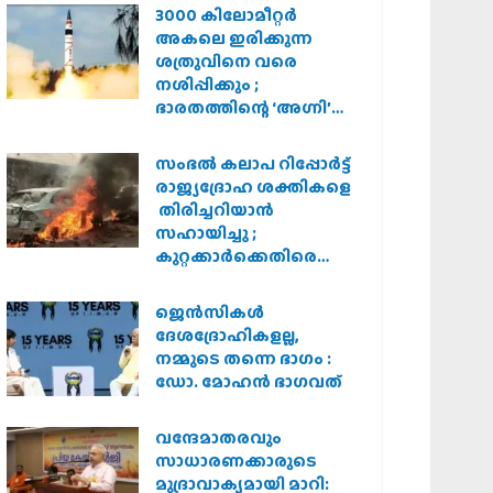
3000 കിലോമീറ്റർ
അകലെ ഇരിക്കുന്ന
ശത്രുവിനെ വരെ
നശിപ്പിക്കും ;
ഭാരതത്തിന്റെ ‘അഗ്നി’
പരീക്ഷണം വിജയം
സംഭൽ കലാപ റിപ്പോർട്ട്
രാജ്യദ്രോഹ ശക്തികളെ
തിരിച്ചറിയാൻ
സഹായിച്ചു ;
കുറ്റക്കാർക്കെതിരെ
കർശന നടപടി
വേണമെന്ന് വിശ്വഹിന്ദു
ജെന്‍സികള്‍
പരിഷത്ത്
ദേശദ്രോഹികളല്ല,
നമ്മുടെ തന്നെ ഭാഗം :
ഡോ. മോഹന്‍ ഭാഗവത്
വന്ദേമാതരവും
സാധാരണക്കാരുടെ
മുദ്രാവാക്യമായി മാറി: