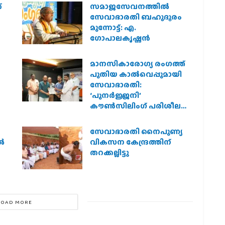
്
സമാജസേവനത്തില്‍
സേവാഭാരതി ബഹുദൂരം
മുന്നോട്ട്: എ.
ഗോപാലകൃഷ്ണന്‍
മാനസികാരോഗ്യ രംഗത്ത്
പുതിയ കാൽവെപ്പുമായി
സേവാഭാരതി:
‘പുനർജ്ജനി’
കൗൺസിലിംഗ് പരിശീലന
സർട്ടിഫിക്കറ്റുകൾ
വിതരണം ചെയ്തു
സേവാഭാരതി നൈപുണ്യ
ൽ
വികസന കേന്ദ്രത്തിന്
തറക്കല്ലിട്ടു
LOAD MORE