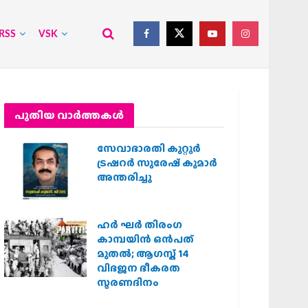
RSS
VSK
പുതിയ വാര്‍ത്തകള്‍
സേവാഭാരതി കുറ്റൂർ
ട്രഷറർ സുരേഷ് കുമാർ
അന്തരിച്ചു
ഹര്‍ ഘര്‍ തിരംഗ
കാമ്പയിന്‍ ഒന്‍പത്
മുതല്‍; ആഗസ്ത് 14
വിഭജന ഭീകരത
സ്മരണദിനം