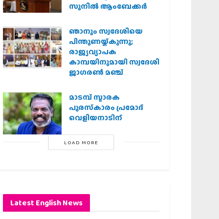
സുനിൽ ആംബേക്കർ
ഞാനും സ്വദേശിയെ
പിന്തുണയ്ക്കുന്നു;
രാജ്യവ്യാപക
കാമ്പയിനുമായി സ്വദേശി
ജാഗരണ്‍ മഞ്ച്
മാടമ്പ് സ്മാരക
പുരസ്‌കാരം പ്രമോദ്
വെളിയനാടിന്
LOAD MORE
Latest English News