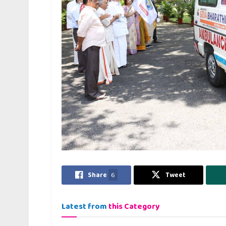
Share
6
Tweet
Latest from
this Category