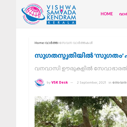
HOME
വാര്
Home
വാര്‍ത്ത
സേവന വാര്‍ത്തകള്‍
സുഗതസ്മൃതിയില്‍ ‘സുഗതം’ പദ
വനവാസി ഊരുകളില്‍ സേവാഭാരത
by
VSK Desk
2 September, 2021
in
സേവന വ