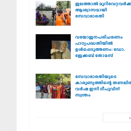
ജലത്താല്‍ മുറിവേറ്റവര്‍ക്ക
ആശ്വാസമായി
സേവാഭാരതി
വയോജനപരിചരണം
പാഠ്യപദ്ധതിയില്‍
ഉള്‍പ്പെടുത്തണം: ഡോ.
ജേക്കബ് തോമസ്
സേവാഭാരതിയുടെ
കാരുണ്യത്തിന്റെ തണലി
വർഷ ഇനി ദീപുവിന്
സ്വന്തം