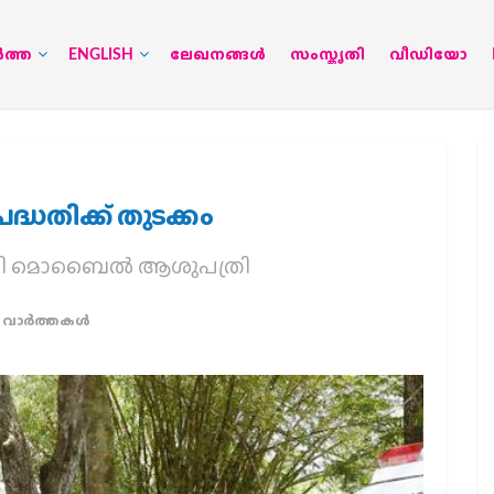
‍ത്ത
ENGLISH
ലേഖനങ്ങള്‍
സംസ്കൃതി
വീഡിയോ
്ധതിക്ക് തുടക്കം
ി മൊബൈല്‍ ആശുപത്രി
ാര്‍ത്തകള്‍