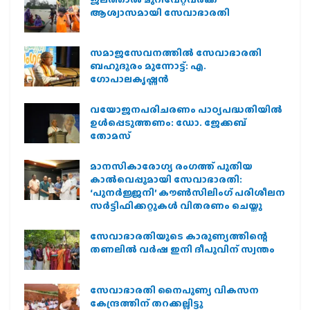
ആശ്വാസമായി സേവാഭാരതി
സമാജസേവനത്തില്‍ സേവാഭാരതി
ബഹുദൂരം മുന്നോട്ട്: എ.
ഗോപാലകൃഷ്ണന്‍
വയോജനപരിചരണം പാഠ്യപദ്ധതിയില്‍
ഉള്‍പ്പെടുത്തണം: ഡോ. ജേക്കബ്
തോമസ്
മാനസികാരോഗ്യ രംഗത്ത് പുതിയ
കാൽവെപ്പുമായി സേവാഭാരതി:
‘പുനർജ്ജനി’ കൗൺസിലിംഗ് പരിശീലന
സർട്ടിഫിക്കറ്റുകൾ വിതരണം ചെയ്തു
സേവാഭാരതിയുടെ കാരുണ്യത്തിന്റെ
തണലിൽ വർഷ ഇനി ദീപുവിന് സ്വന്തം
സേവാഭാരതി നൈപുണ്യ വികസന
കേന്ദ്രത്തിന് തറക്കല്ലിട്ടു