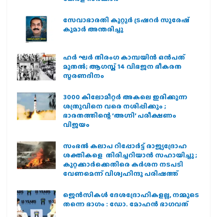
സേവാഭാരതി കുറ്റൂർ ട്രഷറർ സുരേഷ്
കുമാർ അന്തരിച്ചു
ഹര്‍ ഘര്‍ തിരംഗ കാമ്പയിന്‍ ഒന്‍പത്
മുതല്‍; ആഗസ്ത് 14 വിഭജന ഭീകരത
സ്മരണദിനം
3000 കിലോമീറ്റർ അകലെ ഇരിക്കുന്ന
ശത്രുവിനെ വരെ നശിപ്പിക്കും ;
ഭാരതത്തിന്റെ ‘അഗ്നി’ പരീക്ഷണം
വിജയം
സംഭൽ കലാപ റിപ്പോർട്ട് രാജ്യദ്രോഹ
ശക്തികളെ തിരിച്ചറിയാൻ സഹായിച്ചു ;
കുറ്റക്കാർക്കെതിരെ കർശന നടപടി
വേണമെന്ന് വിശ്വഹിന്ദു പരിഷത്ത്
ജെന്‍സികള്‍ ദേശദ്രോഹികളല്ല, നമ്മുടെ
തന്നെ ഭാഗം : ഡോ. മോഹന്‍ ഭാഗവത്