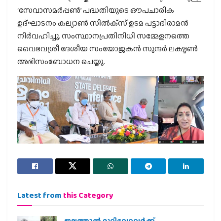
‘സേവാസമര്‍പ്പണ്‍’ പദ്ധതിയുടെ ഔപചാരിക
ഉദ്ഘാടനം കല്യാണ്‍ സില്‍ക്‌സ് ഉടമ പട്ടാഭിരാമന്‍
നിര്‍വഹിച്ചു. സംസ്ഥാനപ്രതിനിധി സമ്മേളനത്തെ
വൈഭവശ്രീ ദേശീയ സംയോജകന്‍ സുന്ദര്‍ ലക്ഷ്മണ്‍
അഭിസംബോധന ചെയ്തു.
Latest from
this Category
ജലത്താല്‍ മുറിവേറ്റവര്‍ക്ക്