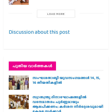
LOAD MORE
Discussion about this post
പുതിയ വാര്‍ത്തകള്‍
സംഘശതാബ്ദി യുവസംഗമങ്ങള്‍ 14, 15,
16 തീയതികളില്‍
സ്വാതന്ത്ര്യ ദിനാഘോഷങ്ങളിൽ
വന്ദേമാതരം പൂർണ്ണമായും
ആലപിക്കണം; കർശന നിർദ്ദേശവുമായി
കേരള സർക്കാർ