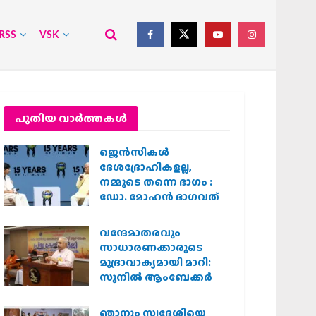
RSS
VSK
പുതിയ വാര്‍ത്തകള്‍
ജെന്‍സികള്‍
ദേശദ്രോഹികളല്ല,
നമ്മുടെ തന്നെ ഭാഗം :
ഡോ. മോഹന്‍ ഭാഗവത്
വന്ദേമാതരവും
സാധാരണക്കാരുടെ
മുദ്രാവാക്യമായി മാറി:
സുനിൽ ആംബേക്കർ
ഞാനും സ്വദേശിയെ