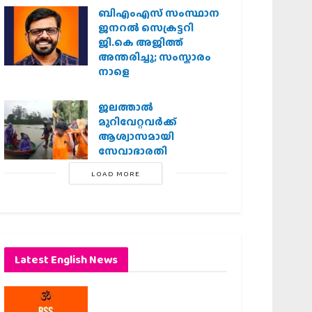
ബിഎംഎസ് സംസ്ഥാന
ജനറൽ സെക്രട്ടറി
ജി.കെ അജിത്ത്
അന്തരിച്ചു; സംസ്കാരം
നാളെ
ജലത്താല്‍
മുറിവേറ്റവര്‍ക്ക്
ആശ്വാസമായി
സേവാഭാരതി
LOAD MORE
Latest English News