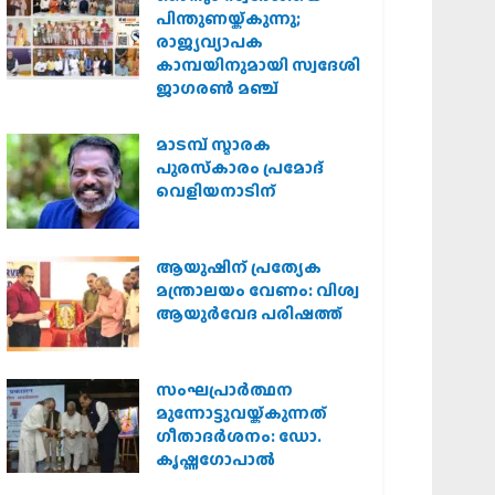
പിന്തുണയ്ക്കുന്നു;
രാജ്യവ്യാപക
കാമ്പയിനുമായി സ്വദേശി
ജാഗരണ്‍ മഞ്ച്
മാടമ്പ് സ്മാരക
പുരസ്‌കാരം പ്രമോദ്
വെളിയനാടിന്
ആയുഷിന് പ്രത്യേക
മന്ത്രാലയം വേണം: വിശ്വ
ആയുര്‍വേദ പരിഷത്ത്
സംഘപ്രാര്‍ത്ഥന
മുന്നോട്ടുവയ്ക്കുന്നത്
ഗീതാദര്‍ശനം: ഡോ.
കൃഷ്ണഗോപാല്‍