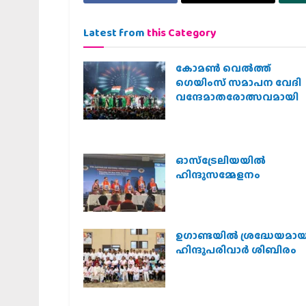
Latest from
this Category
കോമൺ വെൽത്ത്
ഗെയിംസ് സമാപന വേദി
വന്ദേമാതരോത്സവമായി
ഓസ്‌ട്രേലിയയില്‍
ഹിന്ദുസമ്മേളനം
ഉഗാണ്ടയില്‍ ശ്രദ്ധേയമായ
ഹിന്ദുപരിവാര്‍ ശിബിരം