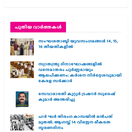
പുതിയ വാര്‍ത്തകള്‍
സംഘശതാബ്ദി യുവസംഗമങ്ങള്‍ 14, 15,
16 തീയതികളില്‍
സ്വാതന്ത്ര്യ ദിനാഘോഷങ്ങളിൽ
വന്ദേമാതരം പൂർണ്ണമായും
ആലപിക്കണം; കർശന നിർദ്ദേശവുമായി
കേരള സർക്കാർ
സേവാഭാരതി കുറ്റൂർ ട്രഷറർ സുരേഷ്
കുമാർ അന്തരിച്ചു
ഹര്‍ ഘര്‍ തിരംഗ കാമ്പയിന്‍ ഒന്‍പത്
മുതല്‍; ആഗസ്ത് 14 വിഭജന ഭീകരത
സ്മരണദിനം