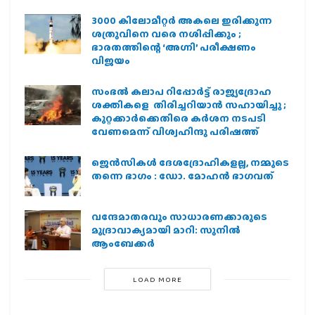
3000 കിലോമീറ്റർ അകലെ ഇരിക്കുന്ന
ശത്രുവിനെ വരെ നശിപ്പിക്കും ;
ഭാരതത്തിന്റെ ‘അഗ്നി’ പരീക്ഷണം
വിജയം
സംഭൽ കലാപ റിപ്പോർട്ട് രാജ്യദ്രോഹ
ശക്തികളെ തിരിച്ചറിയാൻ സഹായിച്ചു ;
കുറ്റക്കാർക്കെതിരെ കർശന നടപടി
വേണമെന്ന് വിശ്വഹിന്ദു പരിഷത്ത്
ജെന്‍സികള്‍ ദേശദ്രോഹികളല്ല, നമ്മുടെ
തന്നെ ഭാഗം : ഡോ. മോഹന്‍ ഭാഗവത്
വന്ദേമാതരവും സാധാരണക്കാരുടെ
മുദ്രാവാക്യമായി മാറി: സുനിൽ
ആംബേക്കർ
LOAD MORE