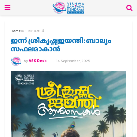
Home
ലേഖനങ്ങള്‍
ഇന്ന് ശ്രീകൃഷ്ണജയന്തി: ബാല്യം
സഫലമാകാന്‍
by
VSK Desk
14 September, 2025