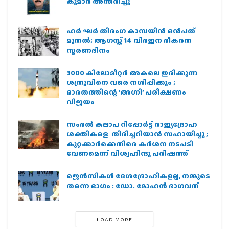
കുമാർ അന്തരിച്ചു
ഹര്‍ ഘര്‍ തിരംഗ കാമ്പയിന്‍ ഒന്‍പത്
മുതല്‍; ആഗസ്ത് 14 വിഭജന ഭീകരത
സ്മരണദിനം
3000 കിലോമീറ്റർ അകലെ ഇരിക്കുന്ന
ശത്രുവിനെ വരെ നശിപ്പിക്കും ;
ഭാരതത്തിന്റെ ‘അഗ്നി’ പരീക്ഷണം
വിജയം
സംഭൽ കലാപ റിപ്പോർട്ട് രാജ്യദ്രോഹ
ശക്തികളെ തിരിച്ചറിയാൻ സഹായിച്ചു ;
കുറ്റക്കാർക്കെതിരെ കർശന നടപടി
വേണമെന്ന് വിശ്വഹിന്ദു പരിഷത്ത്
ജെന്‍സികള്‍ ദേശദ്രോഹികളല്ല, നമ്മുടെ
തന്നെ ഭാഗം : ഡോ. മോഹന്‍ ഭാഗവത്
LOAD MORE