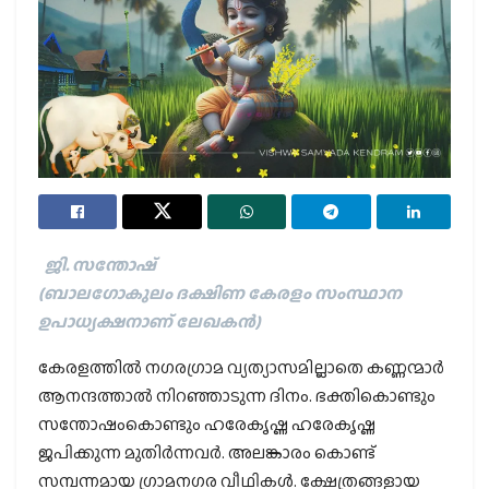
ജി. സന്തോഷ്
(ബാലഗോകുലം ദക്ഷിണ കേരളം സംസ്ഥാന
ഉപാധ്യക്ഷനാണ് ലേഖകൻ)
കേരളത്തിൽ നഗരഗ്രാമ വ്യത്യാസമില്ലാതെ കണ്ണന്മാർ
ആനന്ദത്താൽ നിറഞ്ഞാടുന്ന ദിനം. ഭക്തികൊണ്ടും
സന്തോഷംകൊണ്ടും ഹരേകൃഷ്ണ ഹരേകൃഷ്ണ
ജപിക്കുന്ന മുതിർന്നവർ. അലങ്കാരം കൊണ്ട്
സമ്പന്നമായ ഗ്രാമനഗര വീഥികൾ. ക്ഷേത്രങ്ങളായ