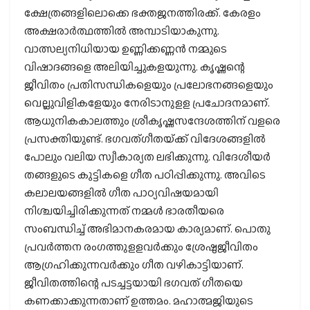
ക്ഷേത്രങ്ങളിലൊക്കെ ഭക്തജനത്തിരക്ക്. കേരളം
അക്ഷരാർത്ഥത്തിൽ അമ്പാടിയാകുന്നു.
വാത്സല്യനിധിയായ ഉണ്ണിക്കണ്ണൻ നമ്മുടെ
വിഷാദങ്ങളെ അലിയിച്ചുകളയുന്നു. കൃഷ്ണന്റെ
ജീവിതം പ്രതിസന്ധികളെയും പ്രലോഭനങ്ങളെയും
വെല്ലുവിളികളേയും നേരിടാനുളള പ്രചോദനമാണ്.
ആധുനികകാലത്തും ശ്രീകൃഷ്ണസന്ദേശത്തിന് വളരെ
പ്രസക്തിയുണ്ട്. ഭഗവത്ഗീതയ്‌ക്ക് വിദേശങ്ങളിൽ
പോലും വലിയ സ്വീകാര്യത ലഭിക്കുന്നു. വിദേശീയർ
തങ്ങളുടെ കുട്ടികളെ ഗീത പഠിപ്പിക്കുന്നു. അവിടെ
കലാലയങ്ങളിൽ ഗീത പാഠ്യവിഷയമായി
നിശ്ചയിച്ചിരിക്കുന്നത് നമ്മൾ ഭാരതീയരെ
സംബന്ധിച്ച് അഭിമാനകരമായ കാര്യമാണ്. പൊതു
പ്രവർത്തന രംഗത്തുളളവർക്കും ശ്രേഷ്ഠജീവിതം
ആഗ്രഹിക്കുന്നവർക്കും ഗീത വഴികാട്ടിയാണ്.
ജീവിതത്തിന്റെ പടച്ചട്ടയായി ഭഗവത് ഗീതയെ
കണക്കാക്കുന്നതാണ് ഉത്തമം. മഹാത്മജിയുടെ