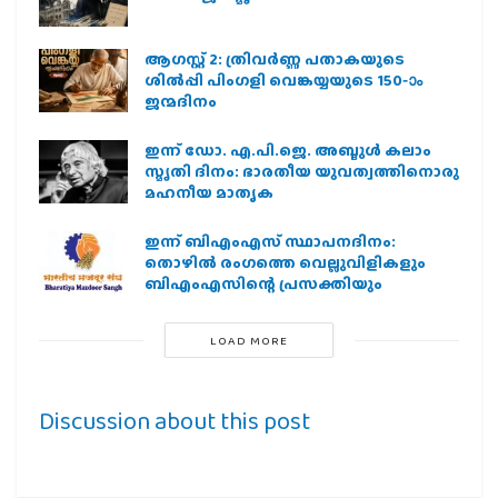
ആഗസ്റ്റ് 2: ത്രിവർണ്ണ പതാകയുടെ
ശിൽപ്പി പിംഗളി വെങ്കയ്യയുടെ 150-ാം
ജന്മദിനം
ഇന്ന് ഡോ. എ.പി.ജെ. അബ്ദുള്‍ കലാം
സ്മൃതി ദിനം: ഭാരതീയ യുവത്വത്തിനൊരു
മഹനീയ മാതൃക
ഇന്ന് ബിഎംഎസ് സ്ഥാപനദിനം:
തൊഴില്‍ രംഗത്തെ വെല്ലുവിളികളും
ബിഎംഎസിന്റെ പ്രസക്തിയും
LOAD MORE
Discussion about this post