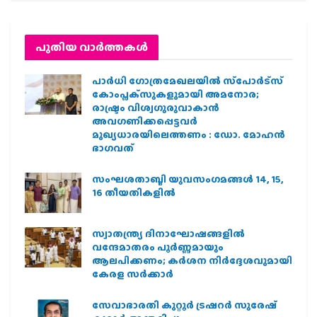
പുതിയ വാര്‍ത്തകള്‍
പാര്‍ധി ഗോത്രമേഖലയില്‍ സ്‌പോര്‍ട്‌സ്
കോംപ്ലക്‌സുകളുമായി അമനോര;
രാഷ്ട്രം വിശ്വഗുരുവാകാന്‍
അവഗണിക്കപ്പെട്ടവര്‍
മുഖ്യധാരയിലെത്തണം : ഡോ. മോഹന്‍
ഭാഗവത്
സംഘശതാബ്ദി യുവസംഗമങ്ങള്‍ 14, 15,
16 തീയതികളില്‍
സ്വാതന്ത്ര്യ ദിനാഘോഷങ്ങളിൽ
വന്ദേമാതരം പൂർണ്ണമായും
ആലപിക്കണം; കർശന നിർദ്ദേശവുമായി
കേരള സർക്കാർ
സേവാഭാരതി കുറ്റൂർ ട്രഷറർ സുരേഷ്