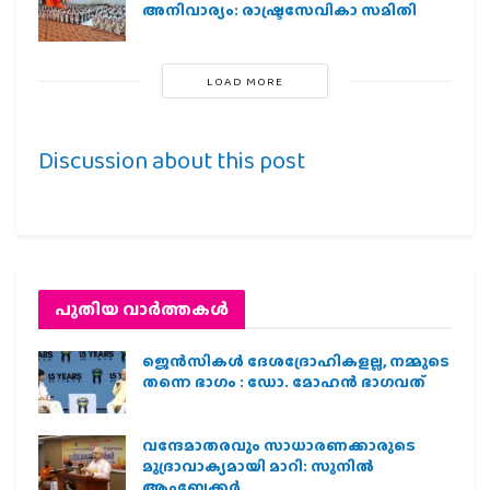
അനിവാര്യം: രാഷ്ട്രസേവികാ സമിതി
LOAD MORE
Discussion about this post
പുതിയ വാര്‍ത്തകള്‍
ജെന്‍സികള്‍ ദേശദ്രോഹികളല്ല, നമ്മുടെ
തന്നെ ഭാഗം : ഡോ. മോഹന്‍ ഭാഗവത്
വന്ദേമാതരവും സാധാരണക്കാരുടെ
മുദ്രാവാക്യമായി മാറി: സുനിൽ
ആംബേക്കർ