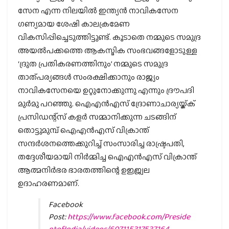
സേന എന്ന നിലയില്‍ ഇന്ത്യന്‍ നാവികസേന
ഗണ്യമായ ശേഷി കാലക്രമേണ
വികസിപ്പിച്ചെടുത്തിട്ടുണ്ട്. കൂടാതെ നമ്മുടെ സമുദ്ര
അയല്‍പക്കത്തെ ആകസ്മിക സംഭവങ്ങളോടുള്ള
‘ദ്രുത പ്രതികരണത്തിനും’ നമ്മുടെ സമുദ്ര
താത്പര്യങ്ങള്‍ സംരക്ഷിക്കാനും രാജ്യം
നാവികസേനയെ ഉറ്റുനോക്കുന്നു എന്നും ദ്രൗപദി
മുര്‍മു പറഞ്ഞു. ഐഎന്‍എസ് ദ്രോണാചാര്യയ്ക്ക്
പ്രസിഡന്റ്‌സ് കളര്‍ സമ്മാനിക്കുന്ന ചടങ്ങിന്
തൊട്ടുമുമ്പ് ഐഎന്‍എസ് വിക്രാന്ത്
സന്ദര്‍ശനത്തെക്കുറിച്ച് സംസാരിച്ച രാഷ്ട്രപതി,
തദ്ദേശീയമായി നിര്‍മ്മിച്ച ഐഎന്‍എസ് വിക്രാന്ത്
ആത്മനിര്‍ഭര ഭാരതത്തിന്റെ ഉജ്ജ്വല
ഉദാഹരണമാണ്.
Facebook
Post:
https://www.facebook.com/Preside
ntofIndia/videos/607115317537164