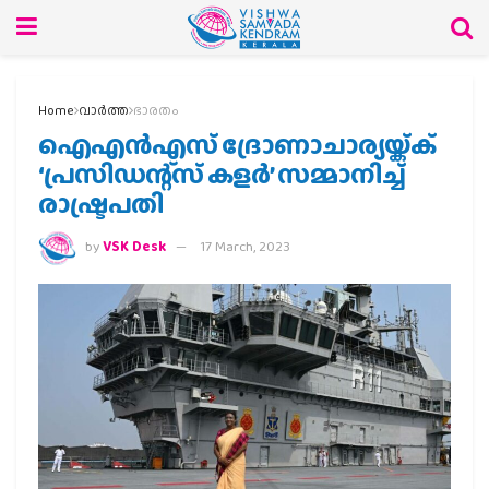
Home
വാര്‍ത്ത
ഭാരതം
ഐഎന്‍എസ്‍ ദ്രോണാചാര്യ‍യ്ക്ക്
‘പ്രസിഡന്റ്‌സ് കളര്‍’ സമ്മാനിച്ച്
രാഷ്ട്രപതി
by
VSK Desk
17 March, 2023