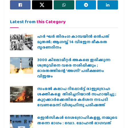
Latest from
this Category
ഹര്‍ ഘര്‍ തിരംഗ കാമ്പയിന്‍ ഒന്‍പത്
മുതല്‍; ആഗസ്ത് 14 വിഭജന ഭീകരത
സ്മരണദിനം
3000 കിലോമീറ്റർ അകലെ ഇരിക്കുന്ന
ശത്രുവിനെ വരെ നശിപ്പിക്കും ;
ഭാരതത്തിന്റെ ‘അഗ്നി’ പരീക്ഷണം
വിജയം
സംഭൽ കലാപ റിപ്പോർട്ട് രാജ്യദ്രോഹ
ശക്തികളെ തിരിച്ചറിയാൻ സഹായിച്ചു ;
കുറ്റക്കാർക്കെതിരെ കർശന നടപടി
വേണമെന്ന് വിശ്വഹിന്ദു പരിഷത്ത്
ജെന്‍സികള്‍ ദേശദ്രോഹികളല്ല, നമ്മുടെ
തന്നെ ഭാഗം : ഡോ. മോഹന്‍ ഭാഗവത്