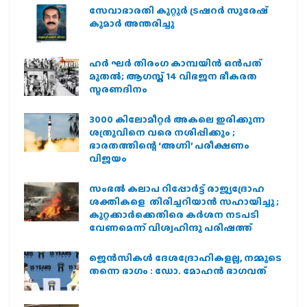
സേവാഭാരതി കുറ്റൂർ ട്രഷറർ സുരേഷ്
കുമാർ അന്തരിച്ചു
ഹര്‍ ഘര്‍ തിരംഗ കാമ്പയിന്‍ ഒന്‍പത്
മുതല്‍; ആഗസ്ത് 14 വിഭജന ഭീകരത
സ്മരണദിനം
3000 കിലോമീറ്റർ അകലെ ഇരിക്കുന്ന
ശത്രുവിനെ വരെ നശിപ്പിക്കും ;
ഭാരതത്തിന്റെ ‘അഗ്നി’ പരീക്ഷണം
വിജയം
സംഭൽ കലാപ റിപ്പോർട്ട് രാജ്യദ്രോഹ
ശക്തികളെ തിരിച്ചറിയാൻ സഹായിച്ചു ;
കുറ്റക്കാർക്കെതിരെ കർശന നടപടി
വേണമെന്ന് വിശ്വഹിന്ദു പരിഷത്ത്
ജെന്‍സികള്‍ ദേശദ്രോഹികളല്ല, നമ്മുടെ
തന്നെ ഭാഗം : ഡോ. മോഹന്‍ ഭാഗവത്