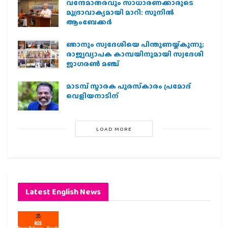
വന്ദേമാതരവും സാധാരണക്കാരുടെ
മുദ്രാവാക്യമായി മാറി: സുനിൽ
ആംബേക്കർ
ഞാനും സ്വദേശിയെ പിന്തുണയ്ക്കുന്നു;
രാജ്യവ്യാപക കാമ്പയിനുമായി സ്വദേശി
ജാഗരണ്‍ മഞ്ച്
മാടമ്പ് സ്മാരക പുരസ്‌കാരം പ്രമോദ്
വെളിയനാടിന്
LOAD MORE
Latest English News