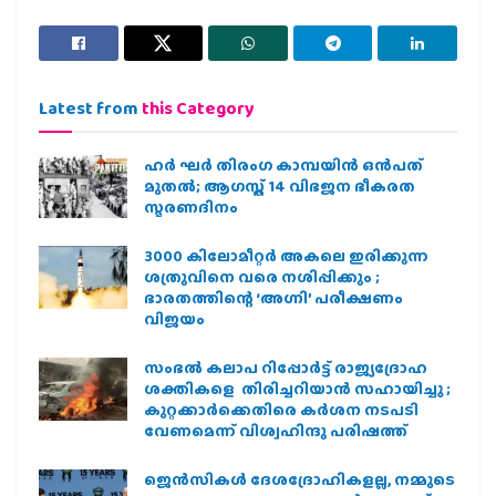
Latest from
this Category
ഹര്‍ ഘര്‍ തിരംഗ കാമ്പയിന്‍ ഒന്‍പത്
മുതല്‍; ആഗസ്ത് 14 വിഭജന ഭീകരത
സ്മരണദിനം
3000 കിലോമീറ്റർ അകലെ ഇരിക്കുന്ന
ശത്രുവിനെ വരെ നശിപ്പിക്കും ;
ഭാരതത്തിന്റെ ‘അഗ്നി’ പരീക്ഷണം
വിജയം
സംഭൽ കലാപ റിപ്പോർട്ട് രാജ്യദ്രോഹ
ശക്തികളെ തിരിച്ചറിയാൻ സഹായിച്ചു ;
കുറ്റക്കാർക്കെതിരെ കർശന നടപടി
വേണമെന്ന് വിശ്വഹിന്ദു പരിഷത്ത്
ജെന്‍സികള്‍ ദേശദ്രോഹികളല്ല, നമ്മുടെ