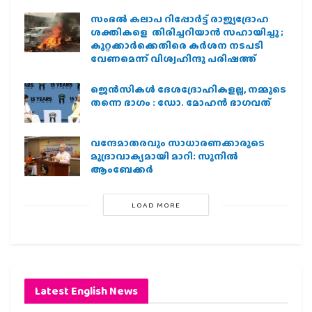
സംഭൽ കലാപ റിപ്പോർട്ട് രാജ്യദ്രോഹ
ശക്തികളെ തിരിച്ചറിയാൻ സഹായിച്ചു ;
കുറ്റക്കാർക്കെതിരെ കർശന നടപടി
വേണമെന്ന് വിശ്വഹിന്ദു പരിഷത്ത്
ജെന്‍സികള്‍ ദേശദ്രോഹികളല്ല, നമ്മുടെ
തന്നെ ഭാഗം : ഡോ. മോഹന്‍ ഭാഗവത്
വന്ദേമാതരവും സാധാരണക്കാരുടെ
മുദ്രാവാക്യമായി മാറി: സുനിൽ
ആംബേക്കർ
LOAD MORE
Latest English News