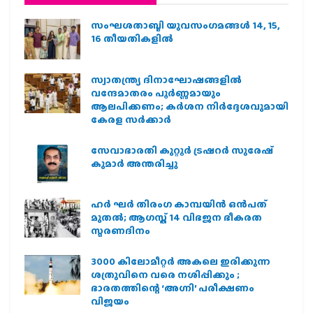
സംഘശതാബ്ദി യുവസംഗമങ്ങള്‍ 14, 15,
16 തീയതികളില്‍
സ്വാതന്ത്ര്യ ദിനാഘോഷങ്ങളിൽ
വന്ദേമാതരം പൂർണ്ണമായും
ആലപിക്കണം; കർശന നിർദ്ദേശവുമായി
കേരള സർക്കാർ
സേവാഭാരതി കുറ്റൂർ ട്രഷറർ സുരേഷ്
കുമാർ അന്തരിച്ചു
ഹര്‍ ഘര്‍ തിരംഗ കാമ്പയിന്‍ ഒന്‍പത്
മുതല്‍; ആഗസ്ത് 14 വിഭജന ഭീകരത
സ്മരണദിനം
3000 കിലോമീറ്റർ അകലെ ഇരിക്കുന്ന
ശത്രുവിനെ വരെ നശിപ്പിക്കും ;
ഭാരതത്തിന്റെ ‘അഗ്നി’ പരീക്ഷണം
വിജയം