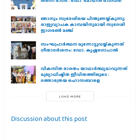
തന്നെ ഭാഗം : ഡോ. മോഹന്‍ ഭാഗവത്
ഞാനും സ്വദേശിയെ പിന്തുണയ്ക്കുന്നു;
രാജ്യവ്യാപക കാമ്പയിനുമായി സ്വദേശി
ജാഗരണ്‍ മഞ്ച്
സംഘപ്രാര്‍ത്ഥന മുന്നോട്ടുവയ്ക്കുന്നത്
ഗീതാദര്‍ശനം: ഡോ. കൃഷ്ണഗോപാല്‍
വികസിത ഭാരതം യാഥാർത്ഥ്യമാവുന്നത്
മൂല്യാധിഷ്ഠിത ജീവിതത്തിലൂടെ :
ദത്താത്രേയ ഹൊസബാളെ
LOAD MORE
Discussion about this post