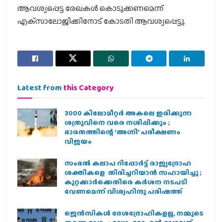
ആവശ്യപ്പെട്ട രേഖകള്‍ കൊടുക്കണമെന്ന്
എക്‌സാലോജിക്കിനോട് കോടതി ആവശ്യപ്പെട്ടു.
Latest from
this Category
3000 കിലോമീറ്റർ അകലെ ഇരിക്കുന്ന
ശത്രുവിനെ വരെ നശിപ്പിക്കും ;
ഭാരതത്തിന്റെ ‘അഗ്നി’ പരീക്ഷണം
വിജയം
സംഭൽ കലാപ റിപ്പോർട്ട് രാജ്യദ്രോഹ
ശക്തികളെ തിരിച്ചറിയാൻ സഹായിച്ചു ;
കുറ്റക്കാർക്കെതിരെ കർശന നടപടി
വേണമെന്ന് വിശ്വഹിന്ദു പരിഷത്ത്
ജെന്‍സികള്‍ ദേശദ്രോഹികളല്ല, നമ്മുടെ