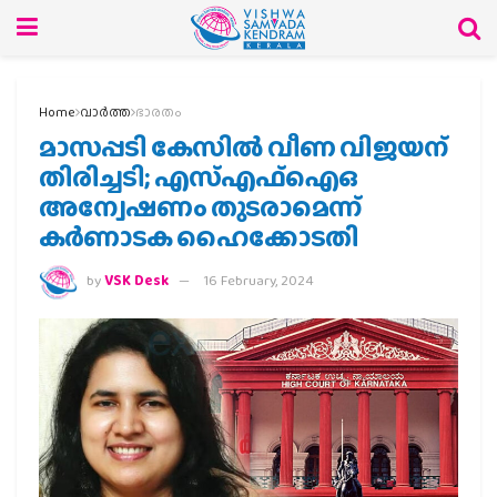
Home
വാര്‍ത്ത
ഭാരതം
മാസപ്പടി കേസില്‍ വീണ വിജയന്
തിരിച്ചടി; എസ്എഫ്‌ഐഒ
അന്വേഷണം തുടരാമെന്ന്
കര്‍ണാടക ഹൈക്കോടതി
by
VSK Desk
16 February, 2024