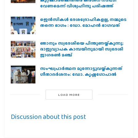
കുറ്റക്കാർക്കെതിരെ കർശന നടപടി
വേണമെന്ന് വിശ്വഹിന്ദു പരിഷത്ത്
ജെന്‍സികള്‍ ദേശദ്രോഹികളല്ല, നമ്മുടെ
തന്നെ ഭാഗം : ഡോ. മോഹന്‍ ഭാഗവത്
ഞാനും സ്വദേശിയെ പിന്തുണയ്ക്കുന്നു;
രാജ്യവ്യാപക കാമ്പയിനുമായി സ്വദേശി
ജാഗരണ്‍ മഞ്ച്
സംഘപ്രാര്‍ത്ഥന മുന്നോട്ടുവയ്ക്കുന്നത്
ഗീതാദര്‍ശനം: ഡോ. കൃഷ്ണഗോപാല്‍
LOAD MORE
Discussion about this post