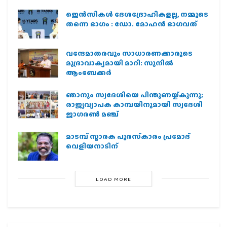
ജെന്‍സികള്‍ ദേശദ്രോഹികളല്ല, നമ്മുടെ
തന്നെ ഭാഗം : ഡോ. മോഹന്‍ ഭാഗവത്
വന്ദേമാതരവും സാധാരണക്കാരുടെ
മുദ്രാവാക്യമായി മാറി: സുനിൽ
ആംബേക്കർ
ഞാനും സ്വദേശിയെ പിന്തുണയ്ക്കുന്നു;
രാജ്യവ്യാപക കാമ്പയിനുമായി സ്വദേശി
ജാഗരണ്‍ മഞ്ച്
മാടമ്പ് സ്മാരക പുരസ്‌കാരം പ്രമോദ്
വെളിയനാടിന്
LOAD MORE