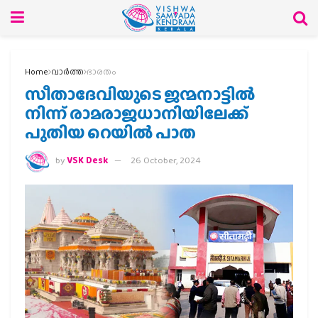
Home
വാര്‍ത്ത
ഭാരതം
സീതാദേവിയുടെ ജന്മനാട്ടില്‍
നിന്ന് രാമരാജധാനിയിലേക്ക്
പുതിയ റെയില്‍ പാത
by
VSK Desk
26 October, 2024