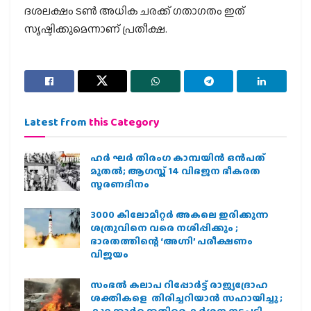
ദശലക്ഷം ടണ്‍ അധിക ചരക്ക് ഗതാഗതം ഇത്
സൃഷ്ടിക്കുമെന്നാണ് പ്രതീക്ഷ.
Latest from
this Category
ഹര്‍ ഘര്‍ തിരംഗ കാമ്പയിന്‍ ഒന്‍പത്
മുതല്‍; ആഗസ്ത് 14 വിഭജന ഭീകരത
സ്മരണദിനം
3000 കിലോമീറ്റർ അകലെ ഇരിക്കുന്ന
ശത്രുവിനെ വരെ നശിപ്പിക്കും ;
ഭാരതത്തിന്റെ ‘അഗ്നി’ പരീക്ഷണം
വിജയം
സംഭൽ കലാപ റിപ്പോർട്ട് രാജ്യദ്രോഹ
ശക്തികളെ തിരിച്ചറിയാൻ സഹായിച്ചു ;