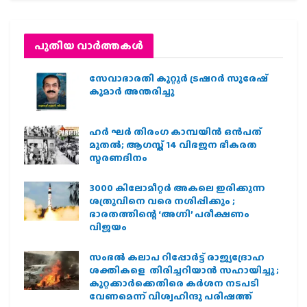
പുതിയ വാര്‍ത്തകള്‍
സേവാഭാരതി കുറ്റൂർ ട്രഷറർ സുരേഷ്
കുമാർ അന്തരിച്ചു
ഹര്‍ ഘര്‍ തിരംഗ കാമ്പയിന്‍ ഒന്‍പത്
മുതല്‍; ആഗസ്ത് 14 വിഭജന ഭീകരത
സ്മരണദിനം
3000 കിലോമീറ്റർ അകലെ ഇരിക്കുന്ന
ശത്രുവിനെ വരെ നശിപ്പിക്കും ;
ഭാരതത്തിന്റെ ‘അഗ്നി’ പരീക്ഷണം
വിജയം
സംഭൽ കലാപ റിപ്പോർട്ട് രാജ്യദ്രോഹ
ശക്തികളെ തിരിച്ചറിയാൻ സഹായിച്ചു ;
കുറ്റക്കാർക്കെതിരെ കർശന നടപടി
വേണമെന്ന് വിശ്വഹിന്ദു പരിഷത്ത്