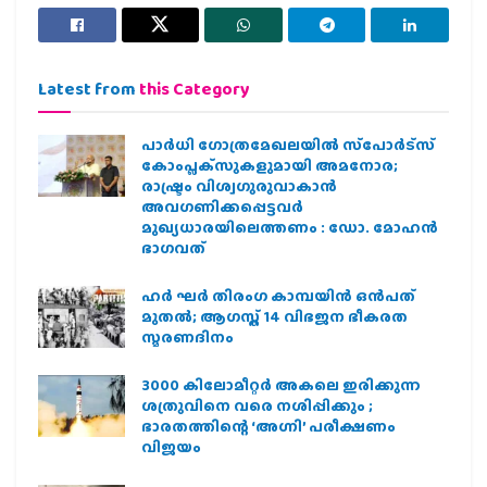
Latest from
this Category
പാര്‍ധി ഗോത്രമേഖലയില്‍ സ്‌പോര്‍ട്‌സ്
കോംപ്ലക്‌സുകളുമായി അമനോര;
രാഷ്ട്രം വിശ്വഗുരുവാകാന്‍
അവഗണിക്കപ്പെട്ടവര്‍
മുഖ്യധാരയിലെത്തണം : ഡോ. മോഹന്‍
ഭാഗവത്
ഹര്‍ ഘര്‍ തിരംഗ കാമ്പയിന്‍ ഒന്‍പത്
മുതല്‍; ആഗസ്ത് 14 വിഭജന ഭീകരത
സ്മരണദിനം
3000 കിലോമീറ്റർ അകലെ ഇരിക്കുന്ന
ശത്രുവിനെ വരെ നശിപ്പിക്കും ;
ഭാരതത്തിന്റെ ‘അഗ്നി’ പരീക്ഷണം
വിജയം