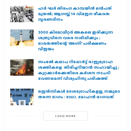
ഹര്‍ ഘര്‍ തിരംഗ കാമ്പയിന്‍ ഒന്‍പത്
മുതല്‍; ആഗസ്ത് 14 വിഭജന ഭീകരത
സ്മരണദിനം
3000 കിലോമീറ്റർ അകലെ ഇരിക്കുന്ന
ശത്രുവിനെ വരെ നശിപ്പിക്കും ;
ഭാരതത്തിന്റെ ‘അഗ്നി’ പരീക്ഷണം
വിജയം
സംഭൽ കലാപ റിപ്പോർട്ട് രാജ്യദ്രോഹ
ശക്തികളെ തിരിച്ചറിയാൻ സഹായിച്ചു ;
കുറ്റക്കാർക്കെതിരെ കർശന നടപടി
വേണമെന്ന് വിശ്വഹിന്ദു പരിഷത്ത്
ജെന്‍സികള്‍ ദേശദ്രോഹികളല്ല, നമ്മുടെ
തന്നെ ഭാഗം : ഡോ. മോഹന്‍ ഭാഗവത്
LOAD MORE