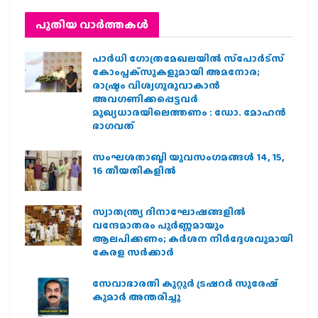
പുതിയ വാര്‍ത്തകള്‍
പാര്‍ധി ഗോത്രമേഖലയില്‍ സ്‌പോര്‍ട്‌സ്
കോംപ്ലക്‌സുകളുമായി അമനോര;
രാഷ്ട്രം വിശ്വഗുരുവാകാന്‍
അവഗണിക്കപ്പെട്ടവര്‍
മുഖ്യധാരയിലെത്തണം : ഡോ. മോഹന്‍
ഭാഗവത്
സംഘശതാബ്ദി യുവസംഗമങ്ങള്‍ 14, 15,
16 തീയതികളില്‍
സ്വാതന്ത്ര്യ ദിനാഘോഷങ്ങളിൽ
വന്ദേമാതരം പൂർണ്ണമായും
ആലപിക്കണം; കർശന നിർദ്ദേശവുമായി
കേരള സർക്കാർ
സേവാഭാരതി കുറ്റൂർ ട്രഷറർ സുരേഷ്
കുമാർ അന്തരിച്ചു