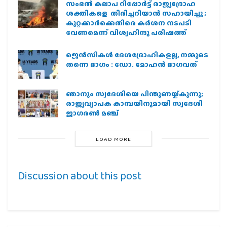
സംഭൽ കലാപ റിപ്പോർട്ട് രാജ്യദ്രോഹ
ശക്തികളെ തിരിച്ചറിയാൻ സഹായിച്ചു ;
കുറ്റക്കാർക്കെതിരെ കർശന നടപടി
വേണമെന്ന് വിശ്വഹിന്ദു പരിഷത്ത്
ജെന്‍സികള്‍ ദേശദ്രോഹികളല്ല, നമ്മുടെ
തന്നെ ഭാഗം : ഡോ. മോഹന്‍ ഭാഗവത്
ഞാനും സ്വദേശിയെ പിന്തുണയ്ക്കുന്നു;
രാജ്യവ്യാപക കാമ്പയിനുമായി സ്വദേശി
ജാഗരണ്‍ മഞ്ച്
LOAD MORE
Discussion about this post