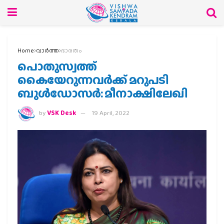
Home
വാര്‍ത്ത
ഭാരതം
പൊതുസ്വത്ത്
കൈയേറുന്നവര്‍ക്ക് മറുപടി
ബുള്‍ഡോസര്‍: മീനാക്ഷിലേഖി
by
VSK Desk
19 April, 2022