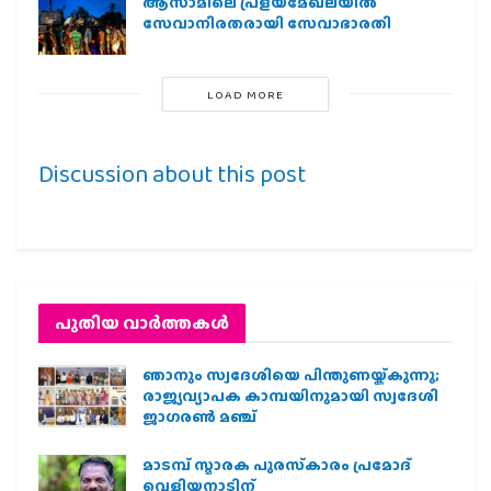
ആസാമിലെ പ്രളയമേഖലയില്‍
സേവാനിരതരായി സേവാഭാരതി
LOAD MORE
Discussion about this post
പുതിയ വാര്‍ത്തകള്‍
ഞാനും സ്വദേശിയെ പിന്തുണയ്ക്കുന്നു;
രാജ്യവ്യാപക കാമ്പയിനുമായി സ്വദേശി
ജാഗരണ്‍ മഞ്ച്
മാടമ്പ് സ്മാരക പുരസ്‌കാരം പ്രമോദ്
വെളിയനാടിന്