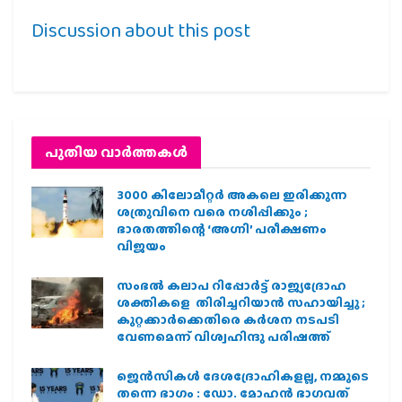
Discussion about this post
പുതിയ വാര്‍ത്തകള്‍
3000 കിലോമീറ്റർ അകലെ ഇരിക്കുന്ന
ശത്രുവിനെ വരെ നശിപ്പിക്കും ;
ഭാരതത്തിന്റെ ‘അഗ്നി’ പരീക്ഷണം
വിജയം
സംഭൽ കലാപ റിപ്പോർട്ട് രാജ്യദ്രോഹ
ശക്തികളെ തിരിച്ചറിയാൻ സഹായിച്ചു ;
കുറ്റക്കാർക്കെതിരെ കർശന നടപടി
വേണമെന്ന് വിശ്വഹിന്ദു പരിഷത്ത്
ജെന്‍സികള്‍ ദേശദ്രോഹികളല്ല, നമ്മുടെ
തന്നെ ഭാഗം : ഡോ. മോഹന്‍ ഭാഗവത്