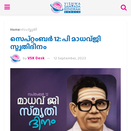
Home
സംസ്കൃതി
സെപ്റ്റംബർ 12: പി മാധവ്ജി
സ്മൃതിദിനം
by
VSK Desk
12 September, 2023