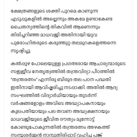
ക്ഷേത്രങ്ങളുടെ ശക്തി പുറമെ കാണുന്ന
എടുപ്പുകളിൽ അല്ലെന്നും അകമേ ഉണ്ടാകേണ്ട
ചൈതന്യത്തിന്റെ തികവിൽ ആണെന്നും
തിരിച്ചറിഞ്ഞ മാധവജി അതിനായി യുവ
പുരോഹിതരുടെ കരുത്തുറ്റ തലമുറകളെത്തന്നെ
സൃഷ്ടിച്ചു.
കൽപ്പുഴ പോലെയുള്ള പ്രഗത്ഭരായ ആചാര്യന്മാരുടെ
സജ്ജീവ നേതൃത്വത്തിൽ തന്ത്രവിദ്യാ പീഠത്തിൽ
“തന്ത്രരത്നം” എന്നിരു ബിരുദ തല പഠന പദ്ധതി
ഇതിനായി ആവിഷ്കരിച്ചു നടപ്പാക്കി. അതിൽ ആദ്യ
സംഘത്തിൽ വിദ്യാർഥിയായും തുടർന്ന്
വർഷങ്ങളോളം അവിടെ അദ്ധ്യാപകനായും
കുലപതിയായും പല തവണ അദ്ധ്യക്ഷനായും
മാധവജിയുടെ ജീവിത ദൗത്യം മുന്നോട്ട്
കോണ്ടുപോകുന്നതിൽ തന്ത്രരത്നം അഴകത്ത്
സസ്ത്രശർമ്മൻ നാമ്പുതിരിപ്പാട് വഹിച്ച പങ്ക്