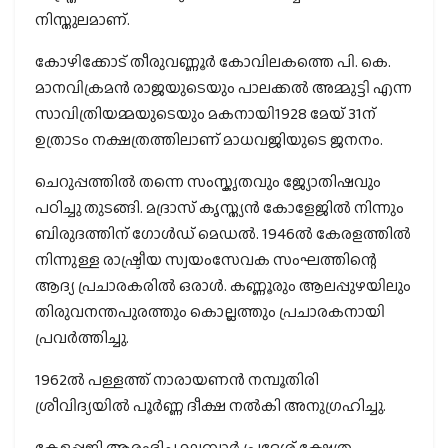
നിസ്തുലമാണ്.
കോഴിക്കോട് തീരുവണ്ണൂർ കോവിലകത്തെ പി. കെ.
മാനവിക്രമൻ രാജയുടെയും പാലക്കൽ അമ്മുട്ടി എന്ന
സാവിത്രിയമ്മയുടെയും മകനായി1928 മേയ് 31ന്
ഉത്രാടം നക്ഷത്രത്തിലാണ് മാധവജിയുടെ ജനനം.
ചെറുപ്പത്തിൽ തന്നെ സംസ്കൃതവും ജ്യോതിഷവും
പഠിച്ചു തുടങ്ങി. മദ്രാസ് കൃസ്ത്യൻ കോളേജിൽ നിന്നും
ബിരുദത്തിന് ഗോൾഡ് മെഡൽ. 1946ൽ കേരളത്തിൽ
നിന്നുള്ള രാഷ്ട്രീയ സ്വയംസേവക സംഘത്തിന്റെ
ആദ്യ പ്രചാരകരിൽ ഒരാൾ. കണ്ണൂരും ആലപ്പുഴയിലും
തിരുവനന്തപുരത്തും കൊല്ലത്തും പ്രചാരകനായി
പ്രവർത്തിച്ചു.
1962ൽ പള്ളത്ത് നാരായണൻ നമ്പൂതിരി
ശ്രീവിദ്യയിൽ പൂർണ്ണ ദീക്ഷ നൽകി അനുഗ്രഹിച്ചു.
കേളപ്പജി ആരംഭിച്ച മലബാർ പ്രദേശ് ക്ഷേത്ര