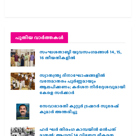
പുതിയ വാര്‍ത്തകള്‍
സംഘശതാബ്ദി യുവസംഗമങ്ങള്‍ 14, 15,
16 തീയതികളില്‍
സ്വാതന്ത്ര്യ ദിനാഘോഷങ്ങളിൽ
വന്ദേമാതരം പൂർണ്ണമായും
ആലപിക്കണം; കർശന നിർദ്ദേശവുമായി
കേരള സർക്കാർ
സേവാഭാരതി കുറ്റൂർ ട്രഷറർ സുരേഷ്
കുമാർ അന്തരിച്ചു
ഹര്‍ ഘര്‍ തിരംഗ കാമ്പയിന്‍ ഒന്‍പത്
മുതല്‍; ആഗസ്ത് 14 വിഭജന ഭീകരത