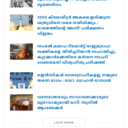
സ്മരണദിനം
3000 കിലോമീറ്റർ അകലെ ഇരിക്കുന്ന
ശത്രുവിനെ വരെ നശിപ്പിക്കും ;
ഭാരതത്തിന്റെ ‘അഗ്നി’ പരീക്ഷണം
വിജയം
സംഭൽ കലാപ റിപ്പോർട്ട് രാജ്യദ്രോഹ
ശക്തികളെ തിരിച്ചറിയാൻ സഹായിച്ചു ;
കുറ്റക്കാർക്കെതിരെ കർശന നടപടി
വേണമെന്ന് വിശ്വഹിന്ദു പരിഷത്ത്
ജെന്‍സികള്‍ ദേശദ്രോഹികളല്ല, നമ്മുടെ
തന്നെ ഭാഗം : ഡോ. മോഹന്‍ ഭാഗവത്
വന്ദേമാതരവും സാധാരണക്കാരുടെ
മുദ്രാവാക്യമായി മാറി: സുനിൽ
ആംബേക്കർ
LOAD MORE