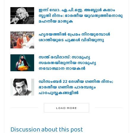
ഇന്ന് ഡോ. എ.പി.ജെ. അബ്ദുള്‍ കലാം
സ്മൃതി ദിനം: ഭാരതീയ യുവത്വത്തിനൊരു
മഹനീയ മാതൃക
ഹൃദയത്തില്‍ പ്രേമം നിറയുമ്പോള്‍
ശാന്തിയുടെ പൂക്കള്‍ വിരിയുന്നു
സന്ത് രവിദാസ്: സാമൂഹ്യ
സമരതയിലൂന്നിയ സാമൂഹ്യ
നവോത്ഥാന നായകൻ
ഡിസംബർ 22 ദേശീയ ഗണിത ദിനം;
ഭാരതീയ ഗണിത പാരമ്പര്യം
പാഠപുസ്തകങ്ങളിൽ
LOAD MORE
Discussion about this post