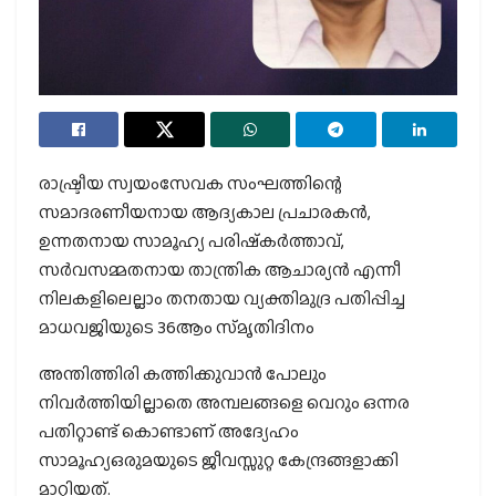
രാഷ്ട്രീയ സ്വയംസേവക സംഘത്തിന്റെ
സമാദരണീയനായ ആദ്യകാല പ്രചാരകൻ,
ഉന്നതനായ സാമൂഹ്യ പരിഷ്‌കർത്താവ്,
സർവസമ്മതനായ താന്ത്രിക ആചാര്യൻ എന്നീ
നിലകളിലെല്ലാം തനതായ വ്യക്തിമുദ്ര പതിപ്പിച്ച
മാധവജിയുടെ 36ആം സ്‌മൃതിദിനം
അന്തിത്തിരി കത്തിക്കുവാൻ പോലും
നിവർത്തിയില്ലാതെ അമ്പലങ്ങളെ വെറും ഒന്നര
പതിറ്റാണ്ട് കൊണ്ടാണ് അദ്യേഹം
സാമൂഹ്യഒരുമയുടെ ജീവസ്സുറ്റ കേന്ദ്രങ്ങളാക്കി
മാറ്റിയത്.