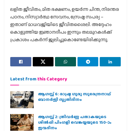
ലളിത ജീവിതം, മിത ഭക്ഷണം, ഉയർന്ന ചിന്ത, നിരന്തര
പഠനം, നിസ്വാർത്ഥ സേവനം, സ്രേഷ്ഠ സപര്യ –
ഇതാണ് മാധവജിയിടെ ജീവിതശൈലി. അദ്ദേഹം
കൊളുത്തിയ ജ്ഞാനദീപം ഇന്നും തലമുറകൾക്ക്
പ്രകാശം പകർന്ന് ജ്വലിച്ചുകൊണ്ടേയിരിക്കുന്നു.
Latest from
this Category
ആഗസ്റ്റ് 6: രാഷ്ട്ര ഗുരു സുരേന്ദ്രനാഥ്
ബാനർജി സ്മൃതിദിനം
ആഗസ്റ്റ് 2: ത്രിവർണ്ണ പതാകയുടെ
ശിൽപ്പി പിംഗളി വെങ്കയ്യയുടെ 150-ാം
ജന്മദിനം