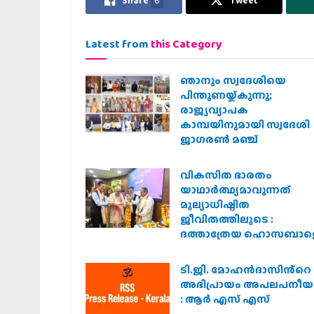
Share
6
Tweet
Latest from
this Category
ഞാനും സ്വദേശിയെ
പിന്തുണയ്ക്കുന്നു;
രാജ്യവ്യാപക
കാമ്പയിനുമായി സ്വദേശി
ജാഗരണ്‍ മഞ്ച്
വികസിത ഭാരതം
യാഥാർത്ഥ്യമാവുന്നത്
മൂല്യാധിഷ്ഠിത
ജീവിതത്തിലൂടെ :
ദത്താത്രേയ ഹൊസബാള
ടി.ജി. മോഹൻദാസിൻ്റെ
അഭിപ്രായം അപലപനീയ
: ആർ എസ് എസ്