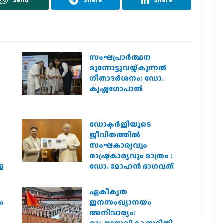
Send
Share
Share
സംഘപ്രാര്‍ത്ഥന
മുന്നോട്ടുവയ്ക്കുന്നത്
ഗീതാദര്‍ശനം: ഡോ.
കൃഷ്ണഗോപാല്‍
ഡോക്ടർജിയുടെ
ജീവിതത്തിൽ
സംഘകാര്യവും
രാഷ്ട്രകാര്യവും മാത്രം :
െ
ഡോ. മോഹൻ ഭാഗവത്
ഏകീകൃത
ം
ജനസംഖ്യാനയം
അനിവാര്യം:
രാഷ്ട്രസേവികാ സമിതി