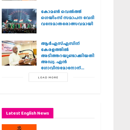
കോമൺ വെൽത്ത്
ഗെയിംസ് സമാപന വേദി
വന്ദേമാതരോത്സവമായി
ആര്‍എസ്എസിന്
കേരളത്തില്‍
അടിത്തറയുണ്ടാക്കിയതില്‍
അഡ്വ. എന്‍
ഗോവിന്ദമോനോന്
പ്രധാന പങ്ക് :എ.
LOAD MORE
ഗോപാലകൃഷ്ണന്‍
Latest English News