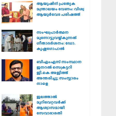
ആയുഷിന് പ്രത്യേക
മന്ത്രാലയം വേണം: വിശ്വ
ആയുര്‍വേദ പരിഷത്ത്
സംഘപ്രാര്‍ത്ഥന
മുന്നോട്ടുവയ്ക്കുന്നത്
ഗീതാദര്‍ശനം: ഡോ.
കൃഷ്ണഗോപാല്‍
ബിഎംഎസ് സംസ്ഥാന
ജനറൽ സെക്രട്ടറി
ജി.കെ അജിത്ത്
അന്തരിച്ചു; സംസ്കാരം
നാളെ
ജലത്താല്‍
മുറിവേറ്റവര്‍ക്ക്
ആശ്വാസമായി
സേവാഭാരതി