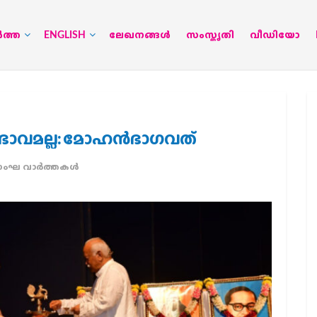
‍ത്ത
ENGLISH
ലേഖനങ്ങള്‍
സംസ്കൃതി
വീഡിയോ
ഭാവമല്ല: മോഹന്‍ഭാഗവത്
ംഘ വാര്‍ത്തകള്‍