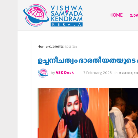
HOME
വാര്
Home
വാര്‍ത്ത
ഭാരതം
ഉച്ചനീചത്വം ഭാരതീയതയുടെ 
by
VSK Desk
7 February, 2023
in
ഭാരതം
,
സ