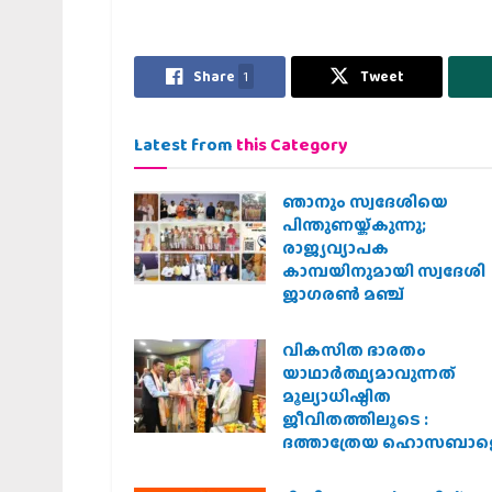
Share
1
Tweet
Latest from
this Category
ഞാനും സ്വദേശിയെ
പിന്തുണയ്ക്കുന്നു;
രാജ്യവ്യാപക
കാമ്പയിനുമായി സ്വദേശി
ജാഗരണ്‍ മഞ്ച്
വികസിത ഭാരതം
യാഥാർത്ഥ്യമാവുന്നത്
മൂല്യാധിഷ്ഠിത
ജീവിതത്തിലൂടെ :
ദത്താത്രേയ ഹൊസബാള