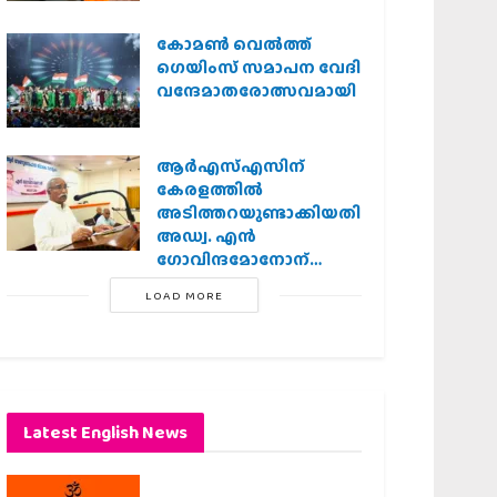
കോമൺ വെൽത്ത്
ഗെയിംസ് സമാപന വേദി
വന്ദേമാതരോത്സവമായി
ആര്‍എസ്എസിന്
കേരളത്തില്‍
അടിത്തറയുണ്ടാക്കിയതില്‍
അഡ്വ. എന്‍
ഗോവിന്ദമോനോന്
പ്രധാന പങ്ക് :എ.
LOAD MORE
ഗോപാലകൃഷ്ണന്‍
Latest English News