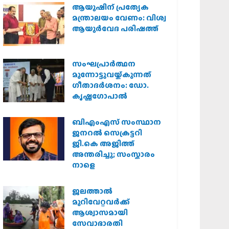
ആയുഷിന് പ്രത്യേക
മന്ത്രാലയം വേണം: വിശ്വ
ആയുര്‍വേദ പരിഷത്ത്
സംഘപ്രാര്‍ത്ഥന
മുന്നോട്ടുവയ്ക്കുന്നത്
ഗീതാദര്‍ശനം: ഡോ.
കൃഷ്ണഗോപാല്‍
ബിഎംഎസ് സംസ്ഥാന
ജനറൽ സെക്രട്ടറി
ജി.കെ അജിത്ത്
അന്തരിച്ചു; സംസ്കാരം
നാളെ
ജലത്താല്‍
മുറിവേറ്റവര്‍ക്ക്
ആശ്വാസമായി
സേവാഭാരതി