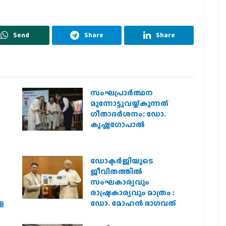
Send
Share
Share
സംഘപ്രാര്‍ത്ഥന
മുന്നോട്ടുവയ്ക്കുന്നത്
ഗീതാദര്‍ശനം: ഡോ.
കൃഷ്ണഗോപാല്‍
ഡോക്ടർജിയുടെ
ജീവിതത്തിൽ
സംഘകാര്യവും
രാഷ്ട്രകാര്യവും മാത്രം :
െ
ഡോ. മോഹൻ ഭാഗവത്