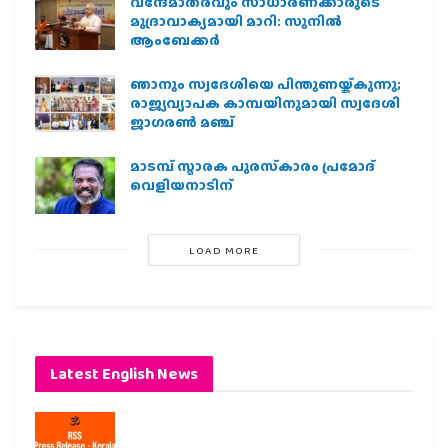
വന്ദേമാതരവും സാധാരണക്കാരുടെ
മുദ്രാവാക്യമായി മാറി: സുനിൽ
ആംബേക്കർ
ഞാനും സ്വദേശിയെ പിന്തുണയ്ക്കുന്നു;
രാജ്യവ്യാപക കാമ്പയിനുമായി സ്വദേശി
ജാഗരണ്‍ മഞ്ച്
മാടമ്പ് സ്മാരക പുരസ്‌കാരം പ്രമോദ്
വെളിയനാടിന്
LOAD MORE
Latest English News