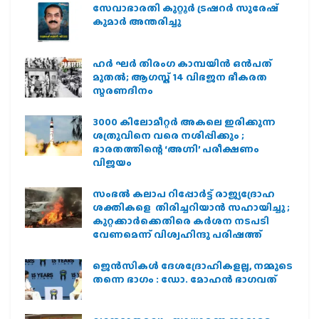
സേവാഭാരതി കുറ്റൂർ ട്രഷറർ സുരേഷ്
കുമാർ അന്തരിച്ചു
ഹര്‍ ഘര്‍ തിരംഗ കാമ്പയിന്‍ ഒന്‍പത്
മുതല്‍; ആഗസ്ത് 14 വിഭജന ഭീകരത
സ്മരണദിനം
3000 കിലോമീറ്റർ അകലെ ഇരിക്കുന്ന
ശത്രുവിനെ വരെ നശിപ്പിക്കും ;
ഭാരതത്തിന്റെ ‘അഗ്നി’ പരീക്ഷണം
വിജയം
സംഭൽ കലാപ റിപ്പോർട്ട് രാജ്യദ്രോഹ
ശക്തികളെ തിരിച്ചറിയാൻ സഹായിച്ചു ;
കുറ്റക്കാർക്കെതിരെ കർശന നടപടി
വേണമെന്ന് വിശ്വഹിന്ദു പരിഷത്ത്
ജെന്‍സികള്‍ ദേശദ്രോഹികളല്ല, നമ്മുടെ
തന്നെ ഭാഗം : ഡോ. മോഹന്‍ ഭാഗവത്