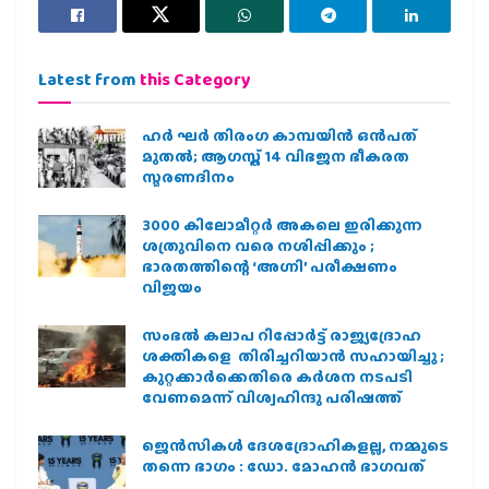
Latest from
this Category
ഹര്‍ ഘര്‍ തിരംഗ കാമ്പയിന്‍ ഒന്‍പത്
മുതല്‍; ആഗസ്ത് 14 വിഭജന ഭീകരത
സ്മരണദിനം
3000 കിലോമീറ്റർ അകലെ ഇരിക്കുന്ന
ശത്രുവിനെ വരെ നശിപ്പിക്കും ;
ഭാരതത്തിന്റെ ‘അഗ്നി’ പരീക്ഷണം
വിജയം
സംഭൽ കലാപ റിപ്പോർട്ട് രാജ്യദ്രോഹ
ശക്തികളെ തിരിച്ചറിയാൻ സഹായിച്ചു ;
കുറ്റക്കാർക്കെതിരെ കർശന നടപടി
വേണമെന്ന് വിശ്വഹിന്ദു പരിഷത്ത്
ജെന്‍സികള്‍ ദേശദ്രോഹികളല്ല, നമ്മുടെ
തന്നെ ഭാഗം : ഡോ. മോഹന്‍ ഭാഗവത്