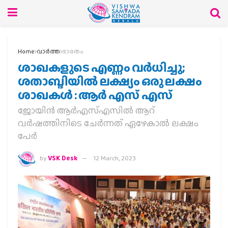
Home
വാര്‍ത്ത
ഭാരതം
ശാഖകളുടെ എണ്ണം വര്‍ധിച്ചു;
ശതാബ്ദിയിൽ ലക്ഷ്യം ഒരു ലക്ഷം
ശാഖകൾ : ആർ എസ് എസ്
ജോയിന്‍ ആര്‍എസ്എസില്‍ ആറ്
വര്‍ഷത്തിനിടെ ചേര്‍ന്നത് ഏഴേകാല്‍ ലക്ഷം
പേര്‍
by
VSK Desk
12 March, 2023