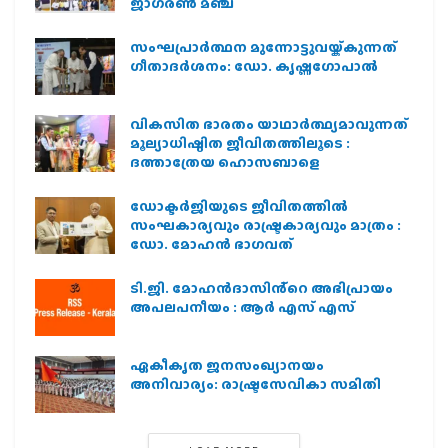
ജാഗരണ്‍ മഞ്ച്
സംഘപ്രാര്‍ത്ഥന മുന്നോട്ടുവയ്ക്കുന്നത്
ഗീതാദര്‍ശനം: ഡോ. കൃഷ്ണഗോപാല്‍
വികസിത ഭാരതം യാഥാർത്ഥ്യമാവുന്നത്
മൂല്യാധിഷ്ഠിത ജീവിതത്തിലൂടെ :
ദത്താത്രേയ ഹൊസബാളെ
ഡോക്ടർജിയുടെ ജീവിതത്തിൽ
സംഘകാര്യവും രാഷ്ട്രകാര്യവും മാത്രം :
ഡോ. മോഹൻ ഭാഗവത്
ടി.ജി. മോഹൻദാസിൻ്റെ അഭിപ്രായം
അപലപനീയം : ആർ എസ് എസ്
ഏകീകൃത ജനസംഖ്യാനയം
അനിവാര്യം: രാഷ്ട്രസേവികാ സമിതി