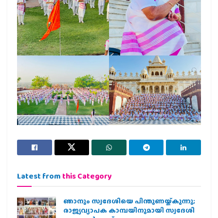
Latest from
this Category
ഞാനും സ്വദേശിയെ പിന്തുണയ്ക്കുന്നു;
രാജ്യവ്യാപക കാമ്പയിനുമായി സ്വദേശി