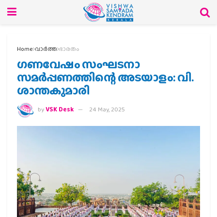
Home
വാര്‍ത്ത
ഭാരതം
ഗണവേഷം സംഘടനാ
സമര്‍പ്പണത്തിന്റെ അടയാളം: വി.
ശാന്തകുമാരി
by
VSK Desk
24 May, 2025