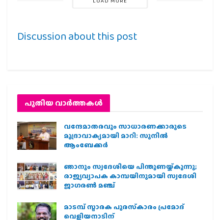
LOAD MORE
Discussion about this post
പുതിയ വാര്‍ത്തകള്‍
വന്ദേമാതരവും സാധാരണക്കാരുടെ
മുദ്രാവാക്യമായി മാറി: സുനിൽ
ആംബേക്കർ
ഞാനും സ്വദേശിയെ പിന്തുണയ്ക്കുന്നു;
രാജ്യവ്യാപക കാമ്പയിനുമായി സ്വദേശി
ജാഗരണ്‍ മഞ്ച്
മാടമ്പ് സ്മാരക പുരസ്‌കാരം പ്രമോദ്
വെളിയനാടിന്