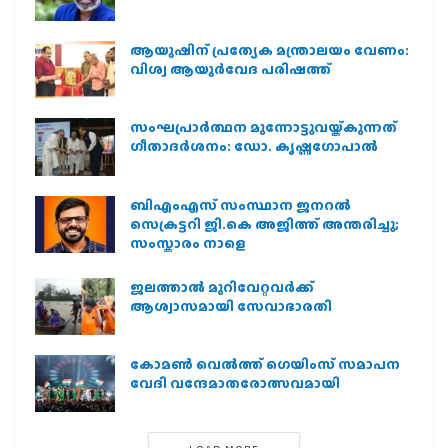
ആയുഷിന് പ്രത്യേക മന്ത്രാലയം വേണം:
വിശ്വ ആയുര്‍വേദ പരിഷത്ത്
സംഘപ്രാര്‍ത്ഥന മുന്നോട്ടുവയ്ക്കുന്നത്
ഗീതാദര്‍ശനം: ഡോ. കൃഷ്ണഗോപാല്‍
ബിഎംഎസ് സംസ്ഥാന ജനറൽ
സെക്രട്ടറി ജി.കെ അജിത്ത് അന്തരിച്ചു;
സംസ്കാരം നാളെ
ജലത്താല്‍ മുറിവേറ്റവര്‍ക്ക്
ആശ്വാസമായി സേവാഭാരതി
കോമൺ വെൽത്ത് ഗെയിംസ് സമാപന
വേദി വന്ദേമാതരോത്സവമായി