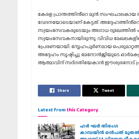
കേരള പ്രാന്തത്തിൻ്റെ മുൻ സംഘചാലകായ 
വേദനയോടെയാണ് കേട്ടത്. അദ്ദേഹത്തിൻ്റ
സ്വയംസേവകരുടെയും അഗാധ ദുഃഖത്തിൽ പങ്
സ്വയംസേവകനായിരുന്നു. വിവിധ മേഖലകളിലെ
പ്രേരണയായി. സ്നേഹപൂർണമായ പെരുമാറ്റത്
അദ്ദേഹം സൃഷ്ടിച്ചു. മേനോൻജിയുടെ ഓർമകളിൽ 
ആത്മാവിന് സദ്ഗതിയേകാൻ ഈശ്വരനോട് പ്രാർ
Share
Tweet
Latest from
this Category
ഹര്‍ ഘര്‍ തിരംഗ
കാമ്പയിന്‍ ഒന്‍പത് മുതല്‍