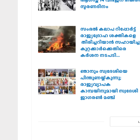
ആഗസ്ത് 14 വിഭജന ഭീക
സ്മരണദിനം
സംഭൽ കലാപ റിപ്പോർട്ട്
രാജ്യദ്രോഹ ശക്തികളെ
തിരിച്ചറിയാൻ സഹായിച്ചു
കുറ്റക്കാർക്കെതിരെ
കർശന നടപടി
വേണമെന്ന് വിശ്വഹിന്ദു
പരിഷത്ത്
ഞാനും സ്വദേശിയെ
പിന്തുണയ്ക്കുന്നു;
രാജ്യവ്യാപക
കാമ്പയിനുമായി സ്വദേശി
ജാഗരണ്‍ മഞ്ച്