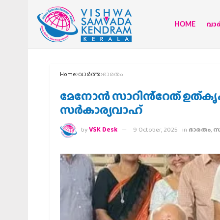
HOME
വാര്
Home
വാര്‍ത്ത
ഭാരതം
മേനോൻ സാറിൻ്റേത് ഉത്കൃഷ
സർകാര്യവാഹ്
by
VSK Desk
9 October, 2025
in
ഭാരതം
,
സ