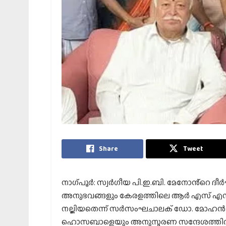
Share
Tweet
നാഗ്പൂർ: സ്വർഗീയ പി.ഇ.ബി. മേനോൻ്റെ 
അനുഭവങ്ങളും കേരളത്തിലെ ആർ എസ് എസ് മുന
നല്കിയതെന്ന് സർസംഘചാലക് ഡോ. മോഹൻ ഭ
ഹൊസബാളെയും അനുസ്മരണ സന്ദേശത്തിൽ അഭ