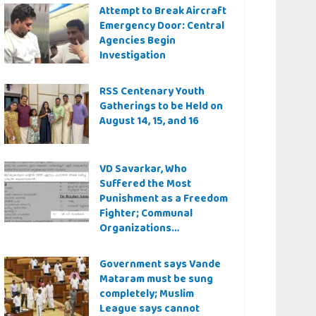
Attempt to Break Aircraft
Emergency Door: Central
Agencies Begin
Investigation
RSS Centenary Youth
Gatherings to be Held on
August 14, 15, and 16
VD Savarkar, Who
Suffered the Most
Punishment as a Freedom
Fighter; Communal
Organizations
Controversy Over Even a
Quiz Question
Government says Vande
Mataram must be sung
completely; Muslim
League says cannot