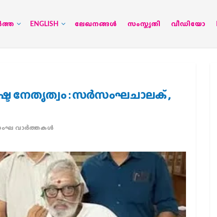
‍ത്ത
ENGLISH
ലേഖനങ്ങള്‍
സംസ്കൃതി
വീഡിയോ
്ട നേതൃത്വം : സർസംഘചാലക് ,
ംഘ വാര്‍ത്തകള്‍