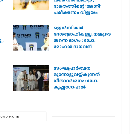
രത
വരെ നശിപ്പിക്കും ;
ഭാരതത്തിന്റെ ‘അഗ്നി’
പരീക്ഷണം വിജയം
ജെന്‍സികള്‍
ദേശദ്രോഹികളല്ല, നമ്മുടെ
 ;
തന്നെ ഭാഗം : ഡോ.
മോഹന്‍ ഭാഗവത്
സംഘപ്രാര്‍ത്ഥന
മുന്നോട്ടുവയ്ക്കുന്നത്
ഗീതാദര്‍ശനം: ഡോ.
കൃഷ്ണഗോപാല്‍
LOAD MORE