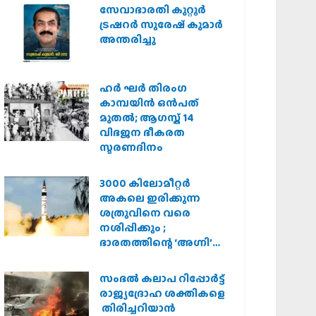
സർക്കാർ
സേവാഭാരതി കുറ്റൂർ
ട്രഷറർ സുരേഷ് കുമാർ
അന്തരിച്ചു
ഹര്‍ ഘര്‍ തിരംഗ
കാമ്പയിന്‍ ഒന്‍പത്
മുതല്‍; ആഗസ്ത് 14
വിഭജന ഭീകരത
സ്മരണദിനം
3000 കിലോമീറ്റർ
അകലെ ഇരിക്കുന്ന
ശത്രുവിനെ വരെ
നശിപ്പിക്കും ;
ഭാരതത്തിന്റെ ‘അഗ്നി’
പരീക്ഷണം വിജയം
സംഭൽ കലാപ റിപ്പോർട്ട്
രാജ്യദ്രോഹ ശക്തികളെ
തിരിച്ചറിയാൻ