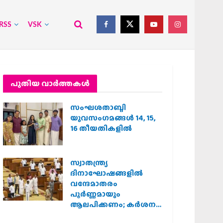
RSS
VSK
പുതിയ വാര്‍ത്തകള്‍
സംഘശതാബ്ദി
യുവസംഗമങ്ങള്‍ 14, 15,
16 തീയതികളില്‍
സ്വാതന്ത്ര്യ
ദിനാഘോഷങ്ങളിൽ
വന്ദേമാതരം
പൂർണ്ണമായും
ആലപിക്കണം; കർശന
നിർദ്ദേശവുമായി കേരള