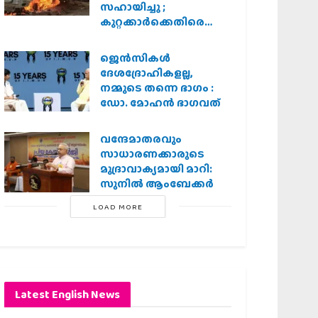
സഹായിച്ചു ;
കുറ്റക്കാർക്കെതിരെ
കർശന നടപടി
വേണമെന്ന് വിശ്വഹിന്ദു
ജെന്‍സികള്‍
പരിഷത്ത്
ദേശദ്രോഹികളല്ല,
നമ്മുടെ തന്നെ ഭാഗം :
ഡോ. മോഹന്‍ ഭാഗവത്
വന്ദേമാതരവും
സാധാരണക്കാരുടെ
മുദ്രാവാക്യമായി മാറി:
സുനിൽ ആംബേക്കർ
LOAD MORE
Latest English News