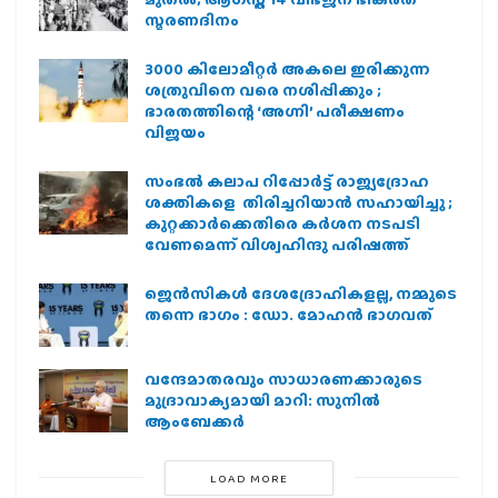
സ്മരണദിനം
3000 കിലോമീറ്റർ അകലെ ഇരിക്കുന്ന
ശത്രുവിനെ വരെ നശിപ്പിക്കും ;
ഭാരതത്തിന്റെ ‘അഗ്നി’ പരീക്ഷണം
വിജയം
സംഭൽ കലാപ റിപ്പോർട്ട് രാജ്യദ്രോഹ
ശക്തികളെ തിരിച്ചറിയാൻ സഹായിച്ചു ;
കുറ്റക്കാർക്കെതിരെ കർശന നടപടി
വേണമെന്ന് വിശ്വഹിന്ദു പരിഷത്ത്
ജെന്‍സികള്‍ ദേശദ്രോഹികളല്ല, നമ്മുടെ
തന്നെ ഭാഗം : ഡോ. മോഹന്‍ ഭാഗവത്
വന്ദേമാതരവും സാധാരണക്കാരുടെ
മുദ്രാവാക്യമായി മാറി: സുനിൽ
ആംബേക്കർ
LOAD MORE