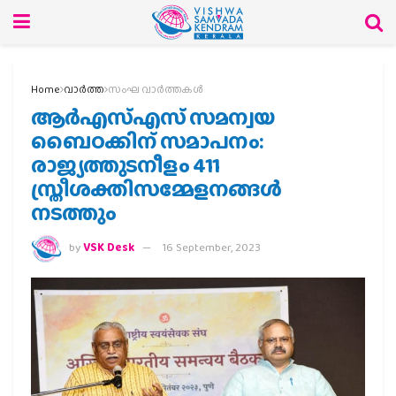
Home
വാര്‍ത്ത
സംഘ വാര്‍ത്തകള്‍
ആര്‍എസ്എസ് സമന്വയ
ബൈഠക്കിന് സമാപനം:
രാജ്യത്തുടനീളം 411
സ്ത്രീശക്തിസമ്മേളനങ്ങള്‍
നടത്തും
by
VSK Desk
16 September, 2023