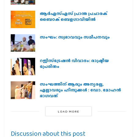
ആർഎസ്എസ് പ്രാന്ത പ്രചാരക്
ബൈഠക് ബെളഗാവിയിൽ
സംഘം: സ്വഭാവവും സമീപനവും
റജിസ്ട്രേഷൻ വിവാദം: രാഷ്ട്രീയ
പ്രേരിതം
സംഘത്തിന് ആരും അന്യരല്ല,
എല്ലാവരും ഹിന്ദുക്കൾ : ഡോ. മോഹൻ
ഭാഗവത്
LOAD MORE
Discussion about this post