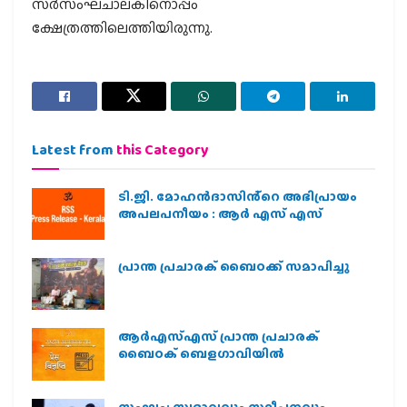
സര്‍സംഘചാലകിനൊപ്പം
ക്ഷേത്രത്തിലെത്തിയിരുന്നു.
Latest from
this Category
ടി.ജി. മോഹൻദാസിൻ്റെ അഭിപ്രായം
അപലപനീയം : ആർ എസ് എസ്
പ്രാന്ത പ്രചാരക് ബൈഠക്ക് സമാപിച്ചു
ആർഎസ്എസ് പ്രാന്ത പ്രചാരക്
ബൈഠക് ബെളഗാവിയിൽ
സംഘം: സ്വഭാവവും സമീപനവും