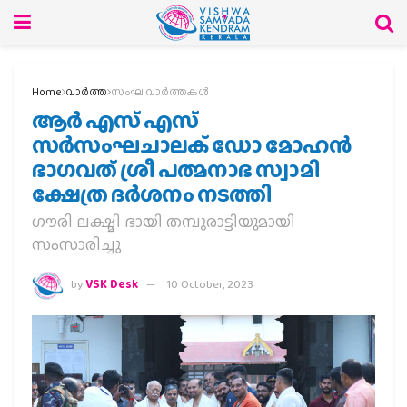
Home
വാര്‍ത്ത
സംഘ വാര്‍ത്തകള്‍
ആർ എസ് എസ്
സർസംഘചാലക് ഡോ മോഹൻ
ഭാഗവത് ശ്രീ പത്മനാഭ സ്വാമി
ക്ഷേത്ര ദര്‍ശനം നടത്തി
ഗൗരി ലക്ഷ്മി ഭായി തമ്പുരാട്ടിയുമായി
സംസാരിച്ചു
by
VSK Desk
10 October, 2023