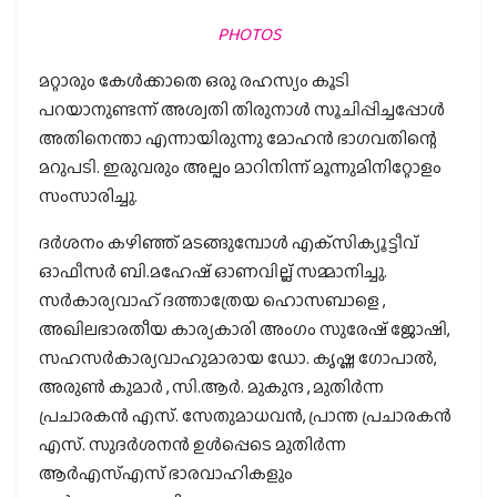
PHOTOS
മറ്റാരും കേള്‍ക്കാതെ ഒരു രഹസ്യം കൂടി
പറയാനുണ്ടന്ന് അശ്വതി തിരുനാള്‍ സൂചിപ്പിച്ചപ്പോള്‍
അതിനെന്താ എന്നായിരുന്നു മോഹന്‍ ഭാഗവതിന്റെ
മറുപടി. ഇരുവരും അല്പം മാറിനിന്ന് മൂന്നുമിനിറ്റോളം
സംസാരിച്ചു.
ദര്‍ശനം കഴിഞ്ഞ് മടങ്ങുമ്പോള്‍ എക്‌സിക്യൂട്ടീവ്
ഓഫീസര്‍ ബി.മഹേഷ് ഓണവില്ല് സമ്മാനിച്ചു.
സര്‍കാര്യവാഹ് ദത്താത്രേയ ഹൊസബാളെ ,
അഖിലഭാരതീയ കാര്യകാരി അംഗം സുരേഷ് ജോഷി,
സഹസർകാര്യവാഹുമാരായ ഡോ. കൃഷ്ണ ഗോപാൽ,
അരുൺ കുമാർ , സി.ആർ. മുകുന്ദ , മുതിർന്ന
പ്രചാരകൻ എസ്. സേതുമാധവൻ, പ്രാന്ത പ്രചാരകൻ
എസ്. സുദർശനൻ ഉള്‍പ്പെടെ മുതിര്‍ന്ന
ആര്‍എസ്എസ് ഭാരവാഹികളും