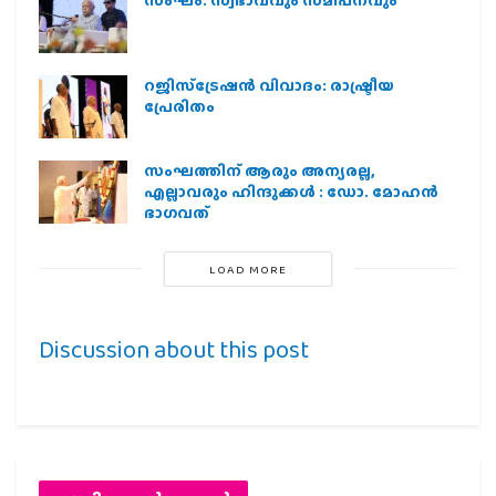
റജിസ്ട്രേഷൻ വിവാദം: രാഷ്ട്രീയ
പ്രേരിതം
സംഘത്തിന് ആരും അന്യരല്ല,
എല്ലാവരും ഹിന്ദുക്കൾ : ഡോ. മോഹൻ
ഭാഗവത്
LOAD MORE
Discussion about this post