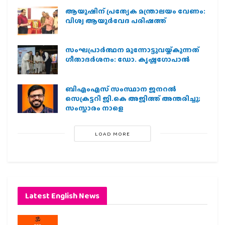
ആയുഷിന് പ്രത്യേക മന്ത്രാലയം വേണം:
വിശ്വ ആയുര്‍വേദ പരിഷത്ത്
സംഘപ്രാര്‍ത്ഥന മുന്നോട്ടുവയ്ക്കുന്നത്
ഗീതാദര്‍ശനം: ഡോ. കൃഷ്ണഗോപാല്‍
ബിഎംഎസ് സംസ്ഥാന ജനറൽ
സെക്രട്ടറി ജി.കെ അജിത്ത് അന്തരിച്ചു;
സംസ്കാരം നാളെ
LOAD MORE
Latest English News