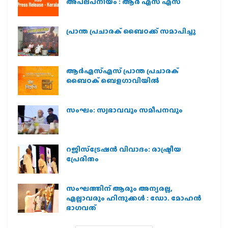
അപലപനീയം : ആർ എസ് എസ്
പ്രാന്ത പ്രചാരക് ബൈഠക്ക് സമാപിച്ചു
ആർഎസ്എസ് പ്രാന്ത പ്രചാരക്
ബൈഠക് ബെളഗാവിയിൽ
സംഘം: സ്വഭാവവും സമീപനവും
റജിസ്ട്രേഷൻ വിവാദം: രാഷ്ട്രീയ
പ്രേരിതം
സംഘത്തിന് ആരും അന്യരല്ല,
എല്ലാവരും ഹിന്ദുക്കൾ : ഡോ. മോഹൻ
ഭാഗവത്