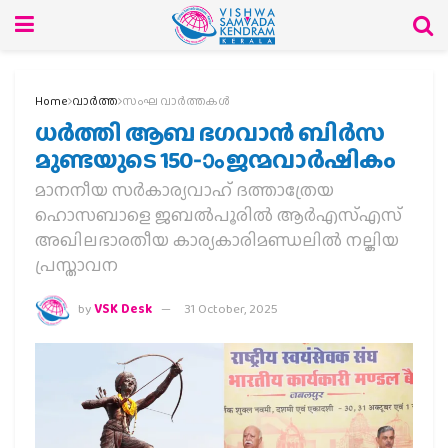
Home
വാര്‍ത്ത
സംഘ വാര്‍ത്തകള്‍
ധർത്തി ആബ ഭഗവാന്‍ ബിര്‍സ
മുണ്ടയുടെ 150-ാം ജന്മവാര്‍ഷികം
മാനനീയ സര്‍കാര്യവാഹ് ദത്താത്രേയ
ഹൊസബാളെ ജബല്‍പൂരില്‍ ആര്‍എസ്എസ്
അഖിലഭാരതീയ കാര്യകാരിമണ്ഡലില്‍ നല്കിയ
പ്രസ്താവന
by
VSK Desk
31 October, 2025