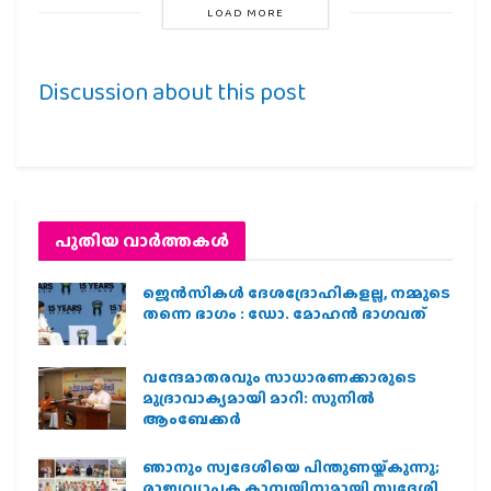
LOAD MORE
Discussion about this post
പുതിയ വാര്‍ത്തകള്‍
ജെന്‍സികള്‍ ദേശദ്രോഹികളല്ല, നമ്മുടെ
തന്നെ ഭാഗം : ഡോ. മോഹന്‍ ഭാഗവത്
വന്ദേമാതരവും സാധാരണക്കാരുടെ
മുദ്രാവാക്യമായി മാറി: സുനിൽ
ആംബേക്കർ
ഞാനും സ്വദേശിയെ പിന്തുണയ്ക്കുന്നു;
രാജ്യവ്യാപക കാമ്പയിനുമായി സ്വദേശി